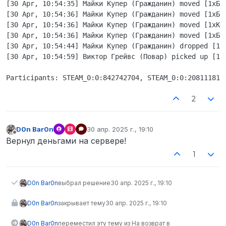
[30 Apr, 10:54:35] Майки Купер (Гражданин) moved [1xБор
[30 Apr, 10:54:36] Майки Купер (Гражданин) moved [1xБор
[30 Apr, 10:54:36] Майки Купер (Гражданин) moved [1xКас
[30 Apr, 10:54:36] Майки Купер (Гражданин) moved [1xБор
[30 Apr, 10:54:44] Майки Купер (Гражданин) dropped [1xК
[30 Apr, 10:54:59] Виктор Грейвс (Повар) picked up [1xК
2
D0n Bar0n
30 апр. 2025 г., 19:10
отредактировано
Не в сети
Вернул деньгами на сервере!
1
D0n Bar0n
выбрал решение
30 апр. 2025 г., 19:10
D0n Bar0n
закрывает тему
30 апр. 2025 г., 19:10
D0n Bar0n
переместил эту тему из На возврат в