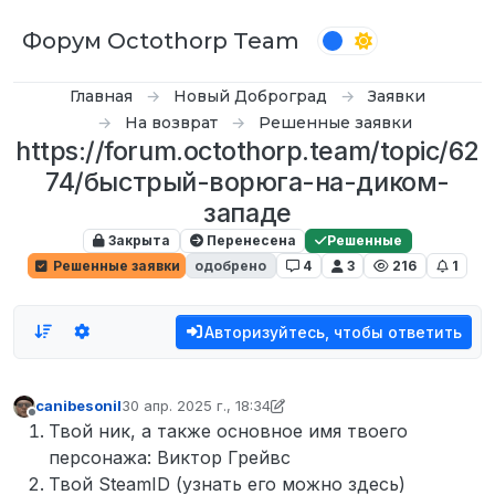
Перейти к содержимому
Форум Octothorp Team
Главная
Новый Доброград
Заявки
На возврат
Решенные заявки
https://forum.octothorp.team/topic/62
74/быстрый-ворюга-на-диком-
западе
Закрыта
Перенесена
Решенные
Решенные заявки
одобрено
4
3
216
1
Авторизуйтесь, чтобы ответить
canibesonil
30 апр. 2025 г., 18:34
отредактировано D0n Bar0n
Не в сети
Твой ник, а также основное имя твоего
персонажа: Виктор Грейвс
Твой SteamID (узнать его можно здесь)