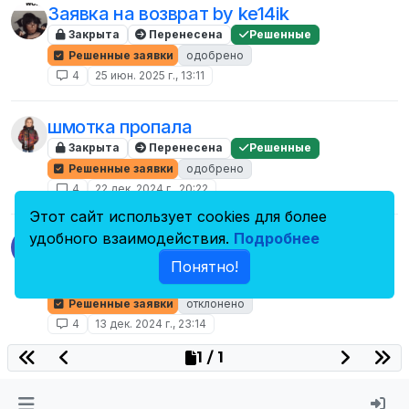
Заявка на возврат by ke14ik
Закрыта
Перенесена
Решенные
Решенные заявки
одобрено
4
25 июн. 2025 г., 13:11
шмотка пропала
Закрыта
Перенесена
Решенные
Решенные заявки
одобрено
4
22 дек. 2024 г., 20:22
Этот сайт использует cookies для более
удобного взаимодействия.
Подробнее
Пропал багажник/бардачок и все
U
содержимое
Понятно!
Закрыта
Перенесена
Решенные
Решенные заявки
отклонено
4
13 дек. 2024 г., 23:14
1 / 1