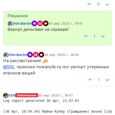
0
D0n Bar0n
30 апр. 2025 г., 19:10
отредактировано
Не в сети
Вернул деньгами на сервере!
1
D0n Bar0n
30 апр. 2025 г., 18:42
отредактировано
Не в сети
На рассмотрении!
@
555
, приложи пожалуйста лог-репорт утерянных
игроком вещей
1
555
30 апр. 2025 г., 18:47
Заблокирован
отредактировано
Не в сети
Log report generated 30 Apr, 21:47:01

[30 Apr, 10:54:34] Майки Купер (Гражданин) moved [1xБор