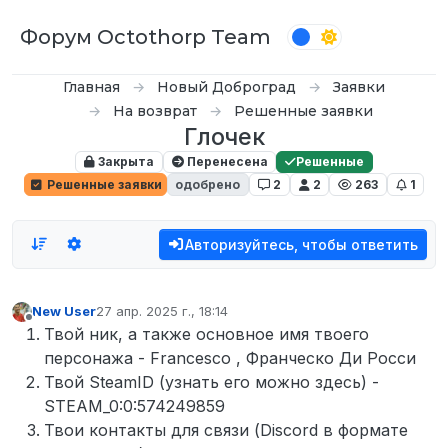
Перейти к содержимому
Форум Octothorp Team
Главная
Новый Доброград
Заявки
На возврат
Решенные заявки
Глочек
Закрыта
Перенесена
Решенные
Решенные заявки
одобрено
2
2
263
1
Авторизуйтесь, чтобы ответить
New User
27 апр. 2025 г., 18:14
отредактировано
Не в сети
Твой ник, а также основное имя твоего
персонажа - Francesco , Франческо Ди Росси
Твой SteamID (узнать его можно здесь) -
STEAM_0:0:574249859
Твои контакты для связи (Discord в формате