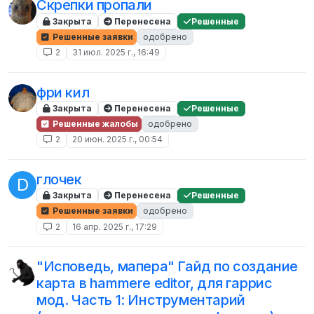
Скрепки пропали
Закрыта
Перенесена
Решенные
Решенные заявки
одобрено
2
31 июл. 2025 г., 16:49
фри кил
Закрыта
Перенесена
Решенные
Решенные жалобы
одобрено
2
20 июн. 2025 г., 00:54
глочек
D
Закрыта
Перенесена
Решенные
Решенные заявки
одобрено
2
16 апр. 2025 г., 17:29
"Исповедь, мапера" Гайд по создание
карта в hammere editor, для гаррис
мод. Часть 1: Инструментарий