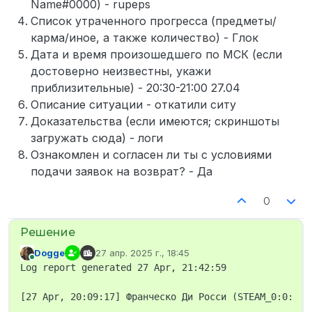
Name#0000) - rupeps
Список утраченного прогресса (предметы/
карма/иное, а также количество) - Глок
Дата и время произошедшего по МСК (если
достоверно неизвестны, укажи
приблизительные) - 20:30-21:00 27.04
Описание ситуации - откатили ситу
Доказательства (если имеются; скриншоты
загружать сюда) - логи
Ознакомлен и согласен ли ты с условиями
подачи заявок на возврат? - Да
0
Dogge
27 апр. 2025 г., 18:45
отредактировано
В сети
Log report generated 27 Apr, 21:42:59

[27 Apr, 20:09:17] Франческо Ди Росси (STEAM_0:0:574