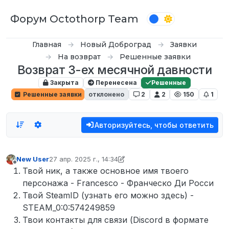
Перейти к содержимому
Форум Octothorp Team
Главная
Новый Доброград
Заявки
На возврат
Решенные заявки
Возврат 3-ех месячной давности
Закрыта
Перенесена
Решенные
Решенные заявки
отклонено
2
2
150
1
Авторизуйтесь, чтобы ответить
New User
27 апр. 2025 г., 14:34
отредактировано D0n Bar0n
Не в сети
Твой ник, а также основное имя твоего
персонажа - Francesco - Франческо Ди Росси
Твой SteamID (узнать его можно здесь) -
STEAM_0:0:574249859
Твои контакты для связи (Discord в формате