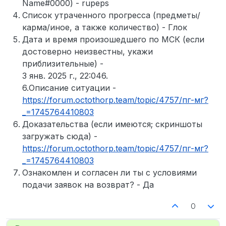
Name#0000) - rupeps
Список утраченного прогресса (предметы/
карма/иное, а также количество) - Глок
Дата и время произошедшего по МСК (если
достоверно неизвестны, укажи
приблизительные) -
3 янв. 2025 г., 22:046.
6.Описание ситуации -
https://forum.octothorp.team/topic/4757/пг-мг?
_=1745764410803
Доказательства (если имеются; скриншоты
загружать сюда) -
https://forum.octothorp.team/topic/4757/пг-мг?
_=1745764410803
Ознакомлен и согласен ли ты с условиями
подачи заявок на возврат? - Да
0