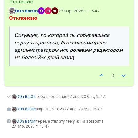
D0n Bar0n
27 апр. 2025 г., 15:47
отредактировано
Не в сети
Отклонено
Ситуация, по которой ты собираешься
вернуть прогресс, была рассмотрена
администратором или ролевым редактором
не более 3-х дней назад
0
D0n Bar0n
выбрал решение
27 апр. 2025 г., 15:47
D0n Bar0n
закрывает тему
27 апр. 2025 г., 15:47
D0n Bar0n
переместил эту тему из На возврат в
27 апр. 2025 г., 15:47