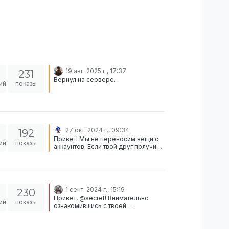
19 авг. 2025 г., 17:37
231
Вернул на сервере.
ий
показы
27 окт. 2024 г., 09:34
192
Привет! Мы не переносим вещи с
ий
показы
аккаунтов. Если твой друг прлучил
получил блокировку - весь
процесс тоже является
заблокированным. Отклонено.
1 сент. 2024 г., 15:19
230
Привет, @secret! Внимательно
ий
показы
ознакомившись с твоей
демонстрацией экрана, а так же с
логами, я готов переходить к
разбору жалобы: “Мамед