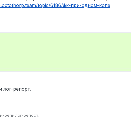
um.octothorp.team/topic/6186/фк-при-одном-копе
 лог-репорт.
икрепи лог-репорт.