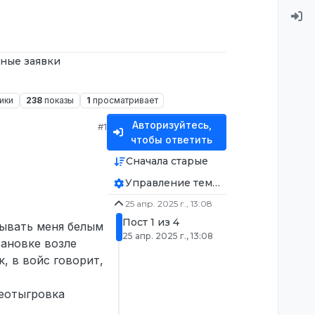
ные заявки
ики
238
показы
1
просматривает
Авторизуйтесь,
#1
чтобы ответить
Сначала старые
Управление темой
25 апр. 2025 г., 13:08
Пост 1 из 4
зывать меня белым
25 апр. 2025 г., 13:08
тановке возле
к, в войс говорит,
неотыгровка