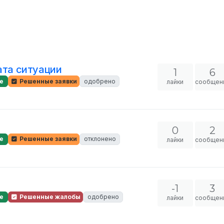
ата ситуации
1
6
е
Решенные заявки
одобрено
лайки
сообщен
0
2
е
Решенные заявки
отклонено
лайки
сообщен
-1
3
е
Решенные жалобы
одобрено
лайки
сообщен