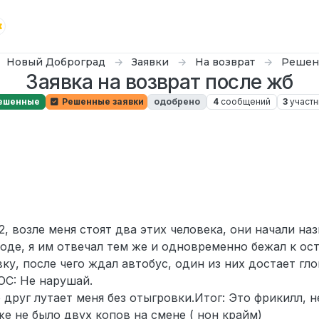
Новый Доброград
Заявки
На возврат
Решен
Заявка на возврат после жб
ешенные
Решенные заявки
одобрено
4
сообщений
3
участн
, возле меня стоят два этих человека, они начали на
оде, я им отвечал тем же и одновременно бежал к ос
ку, после чего ждал автобус, один из них достает гло
OOC: Не нарушай.
о друг лутает меня без отыгровки.Итог: Это фрикилл, 
же не было двух копов на смене ( нон крайм)