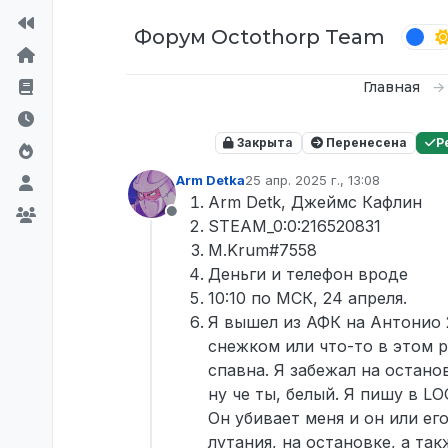
Перейти к содержимому
Форум Octothorp Team
Главная
Закрыта
Перенесена
Р
Arm Detka
25 апр. 2025 г., 13:08
отредактировано
Arm Detk, Джеймс Кафлин
Не в сети
STEAM_0:0:216520831
M.Krum#7558
Деньги и телефон вроде
10:10 по МСК, 24 апреля.
Я вышел из АФК на Антонио 2
снежком или что-то в этом р
спавна. Я забежал на останов
ну че ты, белый. Я пишу в L
Он убивает меня и он или ег
лутания, на остановке, а так