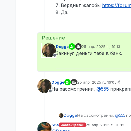
Вердикт жалобы
https://for
Да.
Dogge
25 апр. 2025 г., 19:13
отредактировано
Закинул деньги тебе в банк.
Не в сети
Dogge
25 апр. 2025 г., 16:05
отредактировано Dogge
На рассмотрении,
@
555
прикрепи
Не в сети
Dogge
На рассмотрении,
@
555
пр
555
25 апр. 2025 г., 18:12
Заблокирован
отредактировано