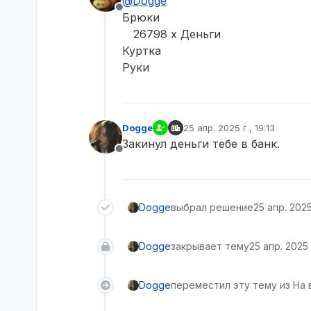
@
Dogge
Не в сети
Брюки
26798 x Деньги
Куртка
Руки
Dogge
25 апр. 2025 г., 19:13
отредактировано
Закинул деньги тебе в банк.
Не в сети
Dogge
выбрал решение
25 апр. 2025 
Dogge
закрывает тему
25 апр. 2025 г
Dogge
переместил эту тему из На 