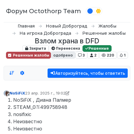
Перейти к содержимому
Форум Octothorp Team
Главная
Новый Доброград
Жалобы
На игрока Доброграда
Решенные жалобы
Взлом храна в DFD
Закрыта
Перенесена
Решенные
Решенные жалобы
одобрено
3
2
220
1
Авторизуйтесь, чтобы ответить
NoSiFiX
23 апр. 2025 г., 19:02
отредактировано D0n Bar0n
Не в сети
NoSiFiX , Диана Палмер
STEAM_0:1:499758948
nosifixic
Неизвестно
Неизвестно