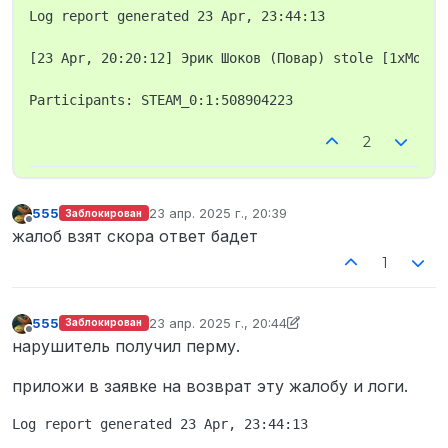
Log report generated 23 Apr, 23:44:13

[23 Apr, 20:20:12] Эрик Шоков (Повар) stole [1xМонет
2
555
23 апр. 2025 г., 20:39
Заблокирован
отредактировано
Не в сети
жалоб взят скора ответ бадет
1
555
23 апр. 2025 г., 20:44
Заблокирован
отредактировано 555
Не в сети
нарушитель получил перму.
приложи в заявке на возврат эту жалобу и логи.
Log report generated 23 Apr, 23:44:13
