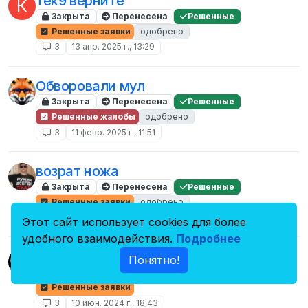
тек9 верните
К
Закрыта
Перенесена
Решенные
Решенные заявки
одобрено
3
13 апр. 2025 г., 13:29
Обворовали мул
Закрыта
Перенесена
Решенные
Решенные жалобы
одобрено
3
11 февр. 2025 г., 11:51
возрат ножа
Закрыта
Перенесена
Решенные
Решенные заявки
одобрено
3
29 сент. 2024 г., 17:12
Этот сайт использует cookies для более
удобного взаимодействия.
Подробнее
Одобрили Жб верните бандану
Понятно!
Закрыта
Перенесена
Решенные
Решенные заявки
3
10 июн. 2024 г., 18:43