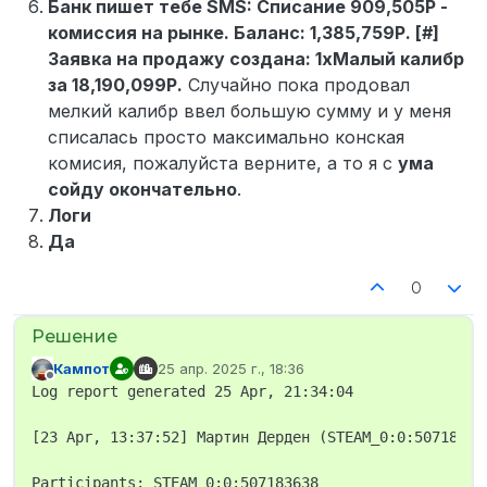
Банк пишет тебе SMS: Списание 909,505Р -
комиссия на рынке. Баланс: 1,385,759Р. [#]
Заявка на продажу создана: 1xМалый калибр
за 18,190,099Р.
Случайно пока продовал
мелкий калибр ввел большую сумму и у меня
списалась просто максимально конская
комисия, пожалуйста верните, а то я с
ума
сойду окончательно
.
Логи
Да
0
Кампот
25 апр. 2025 г., 18:36
отредактировано
Не в сети
Log report generated 25 Apr, 21:34:04

[23 Apr, 13:37:52] Мартин Дерден (STEAM_0:0:50718363