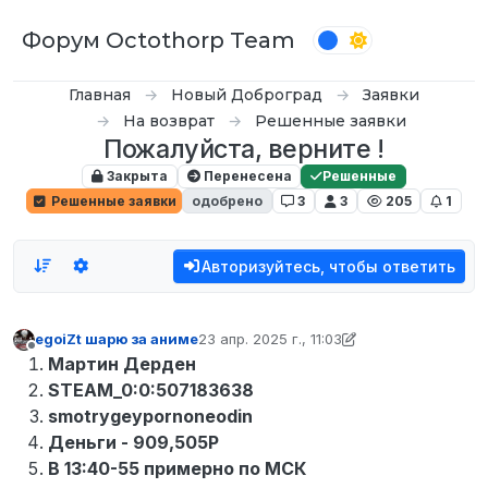
Перейти к содержимому
Форум Octothorp Team
Главная
Новый Доброград
Заявки
На возврат
Решенные заявки
Пожалуйста, верните !
Закрыта
Перенесена
Решенные
Решенные заявки
одобрено
3
3
205
1
Авторизуйтесь, чтобы ответить
egoiZt шарю за аниме
23 апр. 2025 г., 11:03
отредактировано Кампот
Не в сети
Мартин Дерден
STEAM_0:0:507183638
smotrygeypornoneodin
Деньги - 909,505Р
В 13:40-55 примерно по МСК