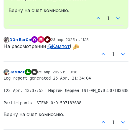
Верну на счет комиссию.
1
D0n Bar0n
23 апр. 2025 г., 11:18
отредактировано
Не в сети
На рассмотрении
@
Кампот
!
1
Кампот
25 апр. 2025 г., 18:36
отредактировано
Не в сети
Log report generated 25 Apr, 21:34:04

[23 Apr, 13:37:52] Мартин Дерден (STEAM_0:0:507183638)
Верну на счет комиссию.
1