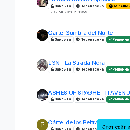
Закрыта
Перенесена
Не реше
29 июн. 2026 г., 19:59
Cartel Sombra del Norte
Закрыта
Перенесена
Решенны
LSN | La Strada Nera
Закрыта
Перенесена
Решенны
ASHES OF SPAGHETTI AVENU
Закрыта
Перенесена
Решенны
Cártel de los Beltrán Leyva
P
Этот сайт и
Закрыта
Перенесена
Решенны