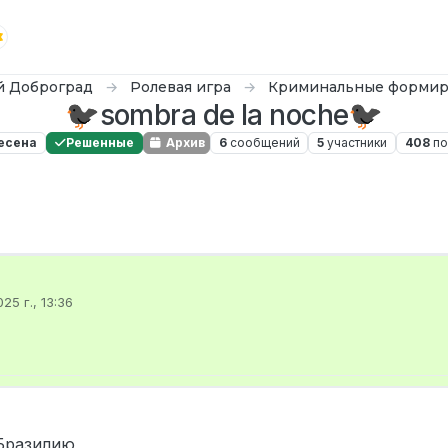
й Доброград
Ролевая игра
Криминальные формир
🐦‍⬛sombra de la noche🐦‍⬛
есена
Решенные
Архив
6
сообщений
5
участники
408
по
25 г., 13:36
ировано
 Бразилию