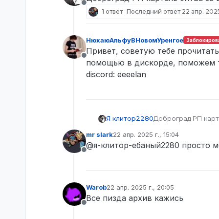
Не в сети
1 ответ
Последний ответ
22 апр. 2025
НюхаюАльфуВНовомУренгое
Заблокиров
Привет, советую тебе прочитать
Не в сети
помощью в дискорде, поможем т
discord: eeeelan
Я клитор2280
Доброград РП карт
mr slark
22 апр. 2025 г., 15:04
отредактировано
@я-клитор-ебаный2280 просто м
Не в сети
Warob
22 апр. 2025 г., 20:05
отредактировано
Все пизда архив кажись
Не в сети