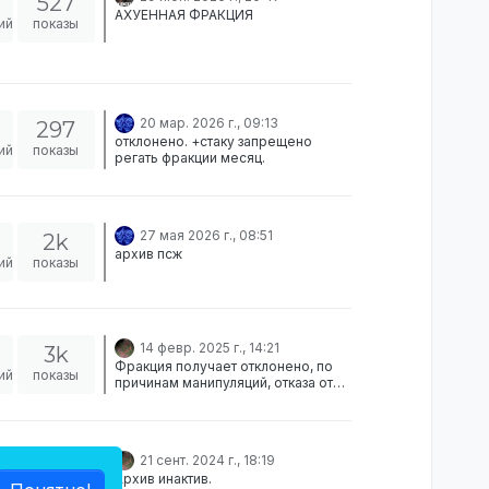
527
АХУЕННАЯ ФРАКЦИЯ
ий
показы
20 мар. 2026 г., 09:13
297
отклонено. +стаку запрещено
ий
показы
регать фракции месяц.
27 мая 2026 г., 08:51
2k
архив псж
ий
показы
14 февр. 2025 г., 14:21
3k
Фракция получает отклонено, по
ий
показы
причинам манипуляций, отказа от
игры, игры на победу, обмана
редакции. ТСу фракции
запрещается регистрировать
фракции на год, решение
21 сент. 2024 г., 18:19
2k
оспаривается только через жалобу
Архив инактив.
на форум на меня.
ий
показы