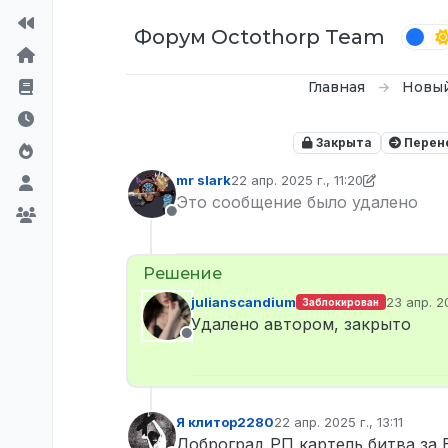
Перейти к содержимому
Форум Octothorp Team
Главная
Новы
Закрыта
Перен
mr slark
22 апр. 2025 г., 11:20
отредактировано mr slark
Это сообщение было удалено
Не в сети
julianscandium
23 апр. 20
Заблокирован
отредакт
Удалено автором, закрыто
Не в сети
Я клитор2280
22 апр. 2025 г., 13:11
отредактировано
Доброград РП картель битва за