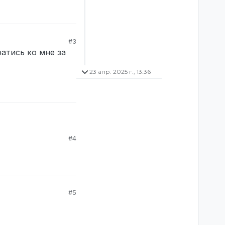
#3
атись ко мне за
23 апр. 2025 г., 13:36
#4
#5