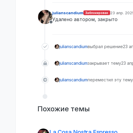
julianscandium
23 апр. 2025
Заблокирован
отредактир
Удалено автором, закрыто
Не в сети
julianscandium
выбрал решение
23 ап
julianscandium
закрывает тему
23 апр
julianscandium
переместил эту тему
Похожие темы
La Cosa Nostra Espresso