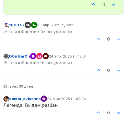
0
1000+7
23 апр. 2025 г., 19:21
отредактировано
Не в сети
Это сообщение было удалено
0
D0n Bar0n
24 апр. 2025 г., 18:01
отредактировано
Не в сети
Это сообщение было удалено
0
через 30 дней
doctor_avicenna
24 мая 2025 г., 08:34
отредактировано
Не в сети
Легенда. Выдам разбан.
0