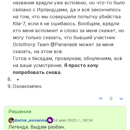
названия врядли уже вспомню, но что-то было
связано с Ирландцами, да и всё закончилось
на том, что мы совершили попытку убийства
Kila-7, если я не ошибаюсь. Вообщем, врядли
кто меня вспомнит и слово за меня скажет, но
могу только сказать, что бывший участник
Octothorp Team @Pananasik может за меня
сказать, на этом всё.
Готов к беседам, проверкам, обнулениям, всё
на ваше усмотрение.
Я просто хочу
попробовать снова.
Ознакомлен.
0
doctor_avicenna
24 мая 2025 г., 08:34
отредактировано
Не в сети
Легенда. Выдам разбан.