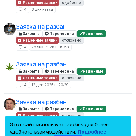
Решенные заявки
одобрено
4
3 дня назад
Заявка на разбан
Закрыта
Перенесена
Решенные
Решенные заявки
отклонено
4
28 янв. 2026 г., 19:58
Заявка на разбан
Закрыта
Перенесена
Решенные
Решенные заявки
отклонено
4
12 дек. 2025 г., 20:29
Заявка на разбан
Закрыта
Перенесена
Решенные
Решенные заявки
отклонено
4
24 мая 2025 г., 09:39
Этот сайт использует cookies для более
удобного взаимодействия.
Подробнее