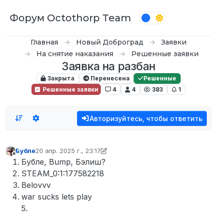
Перейти к содержимому
Форум Octothorp Team
Главная
Новый Доброград
Заявки
На снятие наказания
Решенные заявки
Заявка на разбан
Закрыта
Перенесена
Решенные
Решенные заявки
4
4
383
1
Авторизуйтесь, чтобы ответить
Бубле
20 апр. 2025 г., 23:17
отредактировано D0n Bar0n
5 сент. 2025 г., 22:11
Не в сети
Бубле, Bump, Бэлиш?
STEAM_0:1:177582218
Belovvv
war sucks lets play
5.