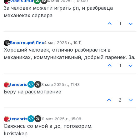
Vlad Sulfur
4 мая 2025 г., 09:00
отредактировано
Не в сети
За человек можети играть рп, и разбраеца
механеках сервера
1
Блястящий Лис
4 мая 2025 г., 10:11
отредактировано
Не в сети
Хороший человек, отлично разбирается в
механиках, коммуникативный, добрый паренек. За.
1
tenebris
8 мая 2025 г., 11:43
отредактировано
Не в сети
Беру на рассмотрение
2
tenebris
11 мая 2025 г., 15:08
отредактировано
Не в сети
Свяжись со мной в дс, поговорим.
luxistaken