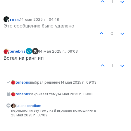
1
тотя.
14 мая 2025 г., 04:48
отредактировано
Не в сети
Это сообщение было удалено
0
tenebris
14 мая 2025 г., 09:03
отредактировано
Не в сети
Встал на ранг ип
1
tenebris
выбрал решение
14 мая 2025 г., 09:03
tenebris
закрывает тему
14 мая 2025 г., 09:03
julianscandium
переместил эту тему из В игровые помощники в
23 мая 2025 г., 07:02