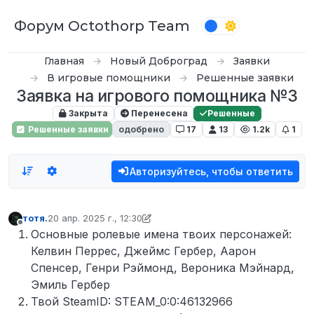
Перейти к содержимому
Форум Octothorp Team
Главная
Новый Доброград
Заявки
В игровые помощники
Решенные заявки
Заявка на игрового помощника №3
Закрыта
Перенесена
Решенные
Решенные заявки
одобрено
17
13
1.2k
1
Авторизуйтесь, чтобы ответить
тотя.
20 апр. 2025 г., 12:30
отредактировано тотя.
5 дек. 2025 г., 19:18
Не в сети
Основные ролевые имена твоих персонажей:
Келвин Перрес, Джеймс Гербер, Аарон
Спенсер, Генри Рэймонд, Вероника Мэйнард,
Эмиль Гербер
Твой SteamID: STEAM_0:0:46132966