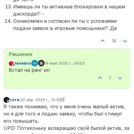
Имеешь ли ты активные блокировки в нашем
дискорде?: -
Ознакомлен и согласен ли ты с условиями
подачи заявок в игровые помощники?: Да
16
tenebris
14 мая 2025 г., 09:03
отредактировано
Не в сети
Встал на ранг ип
1
тотя.
20 апр. 2025 г., 12:30
отредактировано тотя.
5 мая 2025 г., 09:46
Не в сети
Я также понимаю, что у меня очень малый актив,
но я для того и подаю заявку, чтобы был стимул
его повышать.
UPD: Потихоньку возвращаю свой былой актив, за