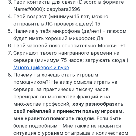
Твои контакты для связи (Discord в формате
Name#0000): capybara2596
Твой возраст (минимум 15 лет; можно
отправить в ЛС проверяющему) 15
Наличие у тебя микрофона (да/нет) – плюсом
будет иметь хороший микрофон: Да
Твой часовой пояс относительно Москвы: +1
Скриншот твоего наигранного времени на
сервере (минимум 75 часов; загружать сюда )
Много циферок и букв
Почему ты хочешь стать игровым
помощником?: Не вижу смысла играть на
сервере, за практически тысячу часов
переиграл во множестве фракций и на
множестве профессий,
хочу разнообразить
свой геймплей и принести пользу игрокам,
мне нравится помогать людям
. Если быть
более подробным - Мне также не нравится
ситуация с уровнем отыгрыша и количеством