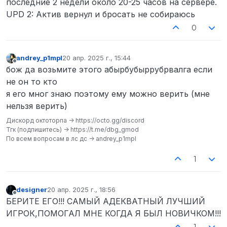
последние 2 недели около 20-25 часов на сервере.
UPD 2: Актив вернул и бросать не собираюсь
0
andrey_p1mpl
20 апр. 2025 г., 15:44
отредактировано
Не в сети
бож да возьмите этого абырбубыррубрвалга если
не он то кто
я его мног знаю поэтому ему можно верить (мне
нельзя верить)
Дискорд октоторпа -> https://octo.gg/discord
Тгк (подпишитесь) -> https://t.me/dbg_gmod
По всем вопросам в лс дс -> andrey_p1mpl
1
designer
20 апр. 2025 г., 18:56
отредактировано
Не в сети
БЕРИТЕ ЕГО!!! САМЫЙ АДЕКВАТНЫЙ ЛУЧШИЙ
ИГРОК,ПОМОГАЛ МНЕ КОГДА Я БЫЛ НОВИЧКОМ!!!
1