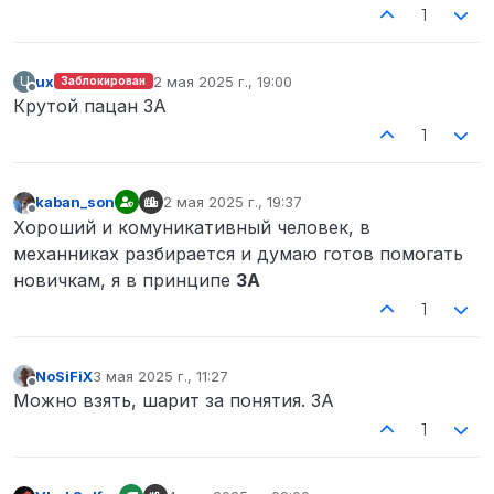
1
ux
2 мая 2025 г., 19:00
U
Заблокирован
отредактировано
Не в сети
Крутой пацан ЗА
1
kaban_son
2 мая 2025 г., 19:37
отредактировано
Не в сети
Хороший и комуникативный человек, в
механниках разбирается и думаю готов помогать
новичкам, я в принципе
ЗА
1
NoSiFiX
3 мая 2025 г., 11:27
отредактировано
Не в сети
Можно взять, шарит за понятия. ЗА
1