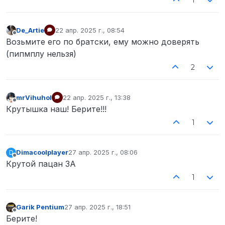
De_Artie
22 апр. 2025 г., 08:54
отредактировано
Не в сети
Возьмите его по братски, ему можно доверять
(пипмплу нельзя)
2
mrVihuhol
22 апр. 2025 г., 13:38
отредактировано
Не в сети
Крутышка наш! Берите!!!
1
Dimacoolplayer
27 апр. 2025 г., 08:06
D
отредактировано
Не в сети
Крутой пацан ЗА
1
Garik Pentium
27 апр. 2025 г., 18:51
отредактировано
Не в сети
Берите!