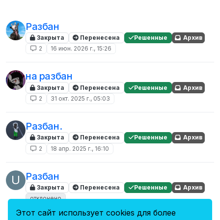
Разбан
Закрыта
Перенесена
Решенные
Архив
2
16 июн. 2026 г., 15:26
на разбан
Закрыта
Перенесена
Решенные
Архив
2
31 окт. 2025 г., 05:03
Разбан.
Закрыта
Перенесена
Решенные
Архив
2
18 апр. 2025 г., 16:10
Разбан
U
Закрыта
Перенесена
Решенные
Архив
отклонено
2
26 февр. 2025 г., 12:27
Этот сайт использует cookies для более