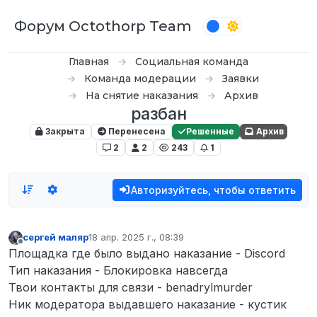
Перейти к содержимому
Форум Octothorp Team
Главная
Социальная команда
Команда модерации
Заявки
На снятие наказания
Архив
разбан
Закрыта
Перенесена
Решенные
Архив
2
2
243
1
Авторизуйтесь, чтобы ответить
сергей маляр
18 апр. 2025 г., 08:39
отредактировано
Не в сети
Площадка где было выдано наказание - Discord
Тип наказания - Блокировка навсегда
Твои контакты для связи - benadrylmurder
Ник модератора выдавшего наказание - кустик