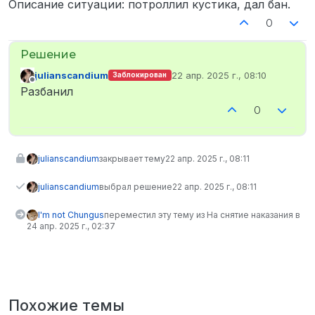
Описание ситуации: потроллил кустика, дал бан.
0
julianscandium
22 апр. 2025 г., 08:10
Заблокирован
отредактировано
Не в сети
Разбанил
0
julianscandium
закрывает тему
22 апр. 2025 г., 08:11
julianscandium
выбрал решение
22 апр. 2025 г., 08:11
I'm not Chungus
переместил эту тему из На снятие наказания в
24 апр. 2025 г., 02:37
Похожие темы