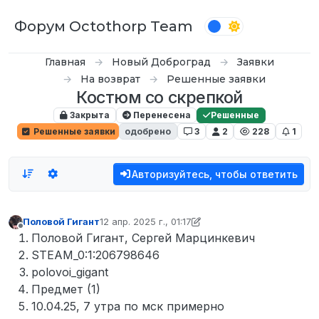
Перейти к содержимому
Форум Octothorp Team
Главная
Новый Доброград
Заявки
На возврат
Решенные заявки
Костюм со скрепкой
Закрыта
Перенесена
Решенные
Решенные заявки
одобрено
3
2
228
1
Авторизуйтесь, чтобы ответить
Половой Гигант
12 апр. 2025 г., 01:17
отредактировано D0n Bar0n
4 дек. 2025 г., 15:0
Не в сети
Половой Гигант, Сергей Марцинкевич
STEAM_0:1:206798646
polovoi_gigant
Предмет (1)
10.04.25, 7 утра по мск примерно