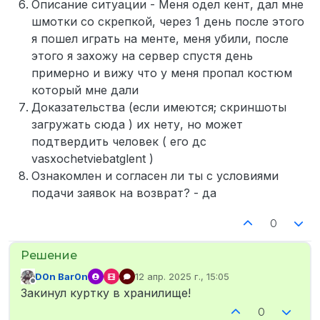
Описание ситуации - Меня одел кент, дал мне
шмотки со скрепкой, через 1 день после этого
я пошел играть на менте, меня убили, после
этого я захожу на сервер спустя день
примерно и вижу что у меня пропал костюм
который мне дали
Доказательства (если имеются; скриншоты
загружать сюда ) их нету, но может
подтвердить человек ( его дс
vasxochetviebatglent )
Ознакомлен и согласен ли ты с условиями
подачи заявок на возврат? - да
0
D0n Bar0n
12 апр. 2025 г., 15:05
отредактировано
Не в сети
Закинул куртку в хранилище!
0