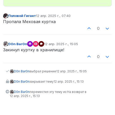
Половой Гигант
12 апр. 2025 г., 07:40
отредактировано
Не в сети
Пропала Меховая куртка
0
D0n Bar0n
12 апр. 2025 г., 15:05
отредактировано
Не в сети
Закинул куртку в хранилище!
0
D0n Bar0n
выбрал решение
12 апр. 2025 г., 15:05
D0n Bar0n
закрывает тему
12 апр. 2025 г., 15:13
D0n Bar0n
переместил эту тему из На возврат в
12 апр. 2025 г., 15:13