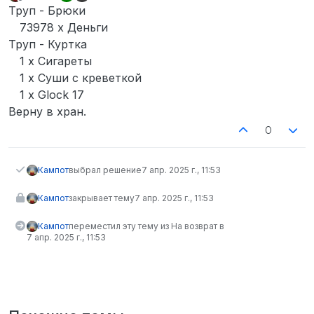
отредактировано
Не в сети
Труп - Брюки
73978 x Деньги
Труп - Куртка
1 x Сигареты
1 x Суши с креветкой
1 x Glock 17
Верну в хран.
0
Кампот
выбрал решение
7 апр. 2025 г., 11:53
Кампот
закрывает тему
7 апр. 2025 г., 11:53
Кампот
переместил эту тему из На возврат в
7 апр. 2025 г., 11:53