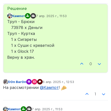
Кампот
7 апр. 2025 г., 11:53
отредактировано
Не в сети
Труп - Брюки
73978 x Деньги
Труп - Куртка
1 x Сигареты
1 x Суши с креветкой
1 x Glock 17
Верну в хран.
0
D0n Bar0n
6 апр. 2025 г., 12:53
отредактировано
Не в сети
На рассмотрении
@
Кампот
!
1
Кампот
7 апр. 2025 г., 11:53