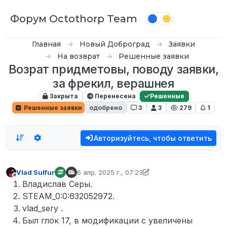
Перейти к содержимому
Форум Octothorp Team
Главная
Новый Доброград
Заявки
На возврат
Решенные заявки
Возрат придметовы, поводу заявки,
за фрекил, верашнея
Закрыта
Перенесена
Решенные
Решенные заявки
одобрено
3
3
279
1
Авторизуйтесь, чтобы ответить
Vlad Sulfur
6 апр. 2025 г., 07:23
отредактировано Кампот
4 июл. 2025 г., 11:53
Не в сети
Владислав Серы.
STEAM_0:0:632052972.
vlad_sery .
Был глок 17, в модификации с увеличены