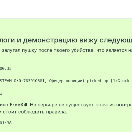
 логи и демонстрацию вижу следующ
залутал пушку после твоего убийства, что является 
00:33

STEAM_0:0:763910361, Офицер полиции) picked up [1xGlock 1
вило
FreeKill
. На сервере не существует понятия нон-р
 стоит соблюдать правила.
01:38
