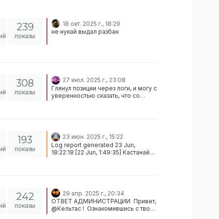
18 окт. 2025 г., 18:29
239
не нукай выдал разбан
ий
показы
27 июл. 2025 г., 23:08
308
Глянул позиции через логи, и могу с
ий
показы
уверенностью сказать, что со
стороны игрока нарушений нету!
[image: QpLBhci.jpeg] Скриншот:
[image: tcFybuE.png] ОТКЛОНЕНО!
23 июн. 2025 г., 15:22
193
Log report generated 23 Jun,
ий
показы
18:22:18 [22 Jun, 1:49:35] Кастанай
Элапио (STEAM_0:1:433521469,
Гражданин, Руки) picked up [1xAK-
105] dropped by Михаил Рифметов
(STEAM_0:1:572225163, Местный,
Руки) Participants:
29 апр. 2025 г., 20:34
242
STEAM_0:1:433521469,
ОТВЕТ АДМИНИСТРАЦИИ ㅤ Привет,
STEAM_0:1:572225163 Верну в хран
ий
показы
@Кельтас ! ㅤ Ознакомившись с твоей
Михаилу.
жалобой а также сверив логи, я