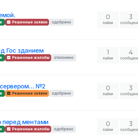
емой.
0
3
е
Решенные заявки
одобрено
лайки
сообщен
ед Гос зданием
1
4
е
Решенные жалобы
отклонено
лайки
сообщен
сервером... №2
0
3
е
Решенные заявки
одобрено
лайки
сообщен
о перед ментами
0
3
е
Решенные жалобы
одобрено
лайки
сообщен