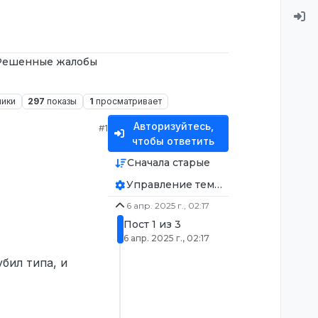
Решенные жалобы
ники
297
показы
1
просматривает
Авторизуйтесь,
#1
чтобы ответить
Сначала старые
Управление темой
6 апр. 2025 г., 02:17
Пост 1 из 3
6 апр. 2025 г., 02:17
бил типа, и