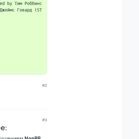
ed by Тим Роббинс (STEAM_0:0:29084648, Гражданин) with G
Джеймс Говард (STEAM_0:0:763910361, Офицер полиции) with
#2
#3
е:
арушением
NonRP