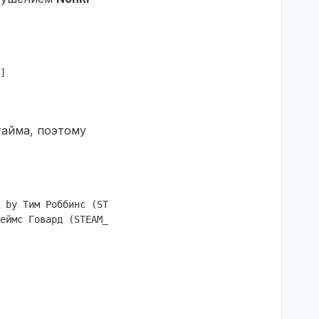
]

тайма, поэтому
 by Тим Роббинс (STEAM_0:0:29084648, Гражданин) with Glo
еймс Говард (STEAM_0:0:763910361, Офицер полиции) with G