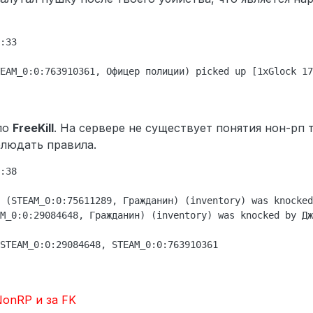
:33

EAM_0:0:763910361, Офицер полиции) picked up [1xGlock 17
ло
FreeKill
. На сервере не существует понятия нон-рп 
блюдать правила.
:38

 (STEAM_0:0:75611289, Гражданин) (inventory) was knocked
M_0:0:29084648, Гражданин) (inventory) was knocked by Дж
NonRP и за FK