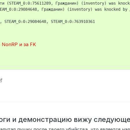
ти (STEAM_0:0:75611289, Гражданин) (inventory) was knock
EAM_0:0:29084648, Гражданин) (inventory) was knocked by 
а NonRP и за FK
0n Bar0n
4 авг. 2025 г., 20:08
логи и демонстрацию вижу следующе
алутал пушку после твоего убийства, что является н