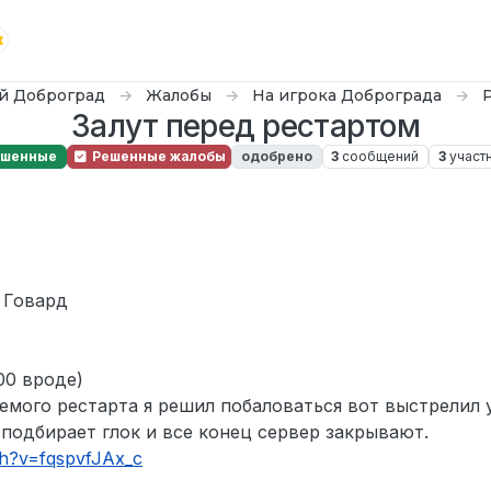
й Доброград
Жалобы
На игрока Доброграда
Залут перед рестартом
ешенные
Решенные жалобы
одобрено
3
сообщений
3
участ
юн. 2025 г., 13:00
 Говард
00 вроде)
емого рестарта я решил побаловаться вот выстрелил у
 подбирает глок и все конец сервер закрывают.
ch?v=fqspvfJAx_c