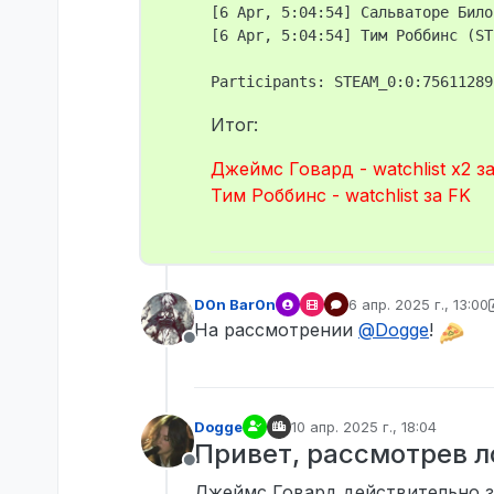
[6 Apr, 5:04:54] Сальваторе Било
[6 Apr, 5:04:54] Тим Роббинс (ST
Итог:
Джеймс Говард - watchlist x2 з
Тим Роббинс - watchlist за FK
D0n Bar0n
6 апр. 2025 г., 13:00
отредактировано D
На рассмотрении
@
Dogge
!
Не в сети
Dogge
10 апр. 2025 г., 18:04
отредактировано
Привет, рассмотрев 
Не в сети
Джеймс Говард действительно з