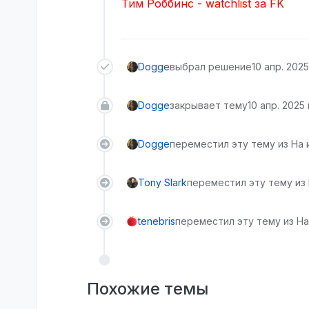
Тим Роббинс - watchlist за FK
Dogge
выбрал решение
10 апр. 2025 
Dogge
закрывает тему
10 апр. 2025 г
Dogge
переместил эту тему из На
Tony Slark
переместил эту тему из
tenebris
переместил эту тему из На
Похожие темы