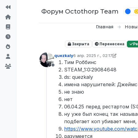
Перейти к содержимому
Форум Octothorp Team
Главная
Новы
Закрыта
Перенесена
Р
quezkaly
6 апр. 2025 г., 02:17
отредактировано D0n Bar0n
4 и
Тим Роббинс
Не в сети
STEAM_1:0:29084648
ds: quezkaly
имена нарушителей: Джеймс
не знаю
нет
06.04.25 перед рестартом (5:
ну уже был конец так называ
подбегает коп убивает меня,
https://www.youtube.com/wat
разумеется