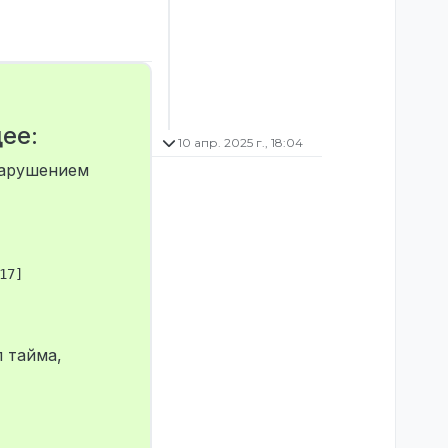
ее:
10 апр. 2025 г., 18:04
нарушением
7]

п тайма,