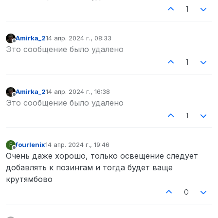
1
Amirka_2
14 апр. 2024 г., 08:33
отредактировано
Не в сети
Это сообщение было удалено
1
Amirka_2
14 апр. 2024 г., 16:38
отредактировано
Не в сети
Это сообщение было удалено
1
fourlenix
14 апр. 2024 г., 19:46
F
отредактировано
Не в сети
Очень даже хорошо, только освещение следует
добавлять к позингам и тогда будет ваще
крутямбово
0