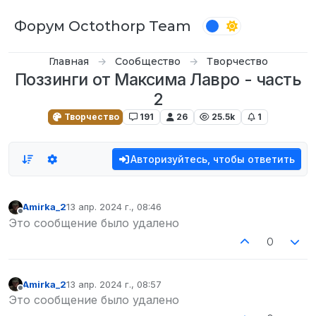
Перейти к содержимому
Форум Octothorp Team
Главная
Сообщество
Творчество
Поззинги от Максима Лавро - часть
2
Творчество
191
26
25.5k
1
Авторизуйтесь, чтобы ответить
Amirka_2
13 апр. 2024 г., 08:46
отредактировано
Не в сети
Это сообщение было удалено
0
Amirka_2
13 апр. 2024 г., 08:57
отредактировано
Не в сети
Это сообщение было удалено