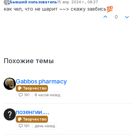
Бывший пользователь
15 апр. 2024 г., 08:27
?
отредактировано
Не в сети
как чел, что не шарит ~~> скажу заебись
0
Похожие темы
Gabbos pharmacy
Творчество
191
8 часов назад
позенгии....
Творчество
191
день назад