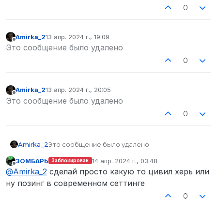
0
Amirka_2
13 апр. 2024 г., 19:09
отредактировано
Не в сети
Это сообщение было удалено
0
Amirka_2
13 апр. 2024 г., 20:05
отредактировано
Не в сети
Это сообщение было удалено
0
Amirka_2
Это сообщение было удалено
ЗОМБАРЬ
14 апр. 2024 г., 03:48
Заблокирован
отредактировано
Не в сети
@
Amirka_2
сделай просто какую то цивил херь или
ну позинг в современном сеттинге
0