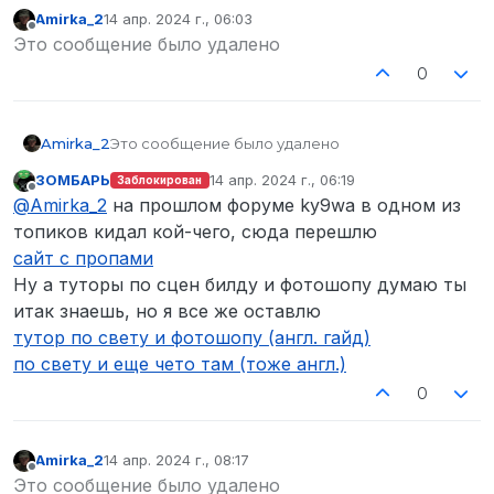
Amirka_2
14 апр. 2024 г., 06:03
отредактировано
Не в сети
Это сообщение было удалено
0
Amirka_2
Это сообщение было удалено
ЗОМБАРЬ
14 апр. 2024 г., 06:19
Заблокирован
отредактировано
Не в сети
@
Amirka_2
на прошлом форуме ky9wa в одном из
топиков кидал кой-чего, сюда перешлю
сайт с пропами
Ну а туторы по сцен билду и фотошопу думаю ты
итак знаешь, но я все же оставлю
тутор по свету и фотошопу (англ. гайд)
по свету и еще чето там (тоже англ.)
0
Amirka_2
14 апр. 2024 г., 08:17
отредактировано
Не в сети
Это сообщение было удалено