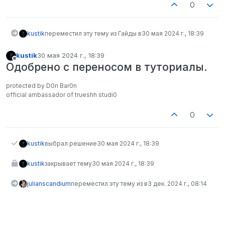
0
kustik
переместил эту тему из Гайды в
30 мая 2024 г., 18:39
kustik
30 мая 2024 г., 18:39
отредактировано
Не в сети
Одобрено с переносом в туториалы.
protected by D0n Bar0n
official ambassador of trueshh studi0
0
kustik
выбрал решение
30 мая 2024 г., 18:39
kustik
закрывает тему
30 мая 2024 г., 18:39
julianscandium
переместил эту тему из в
3 дек. 2024 г., 08:14