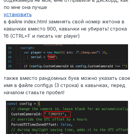
бодикамера не моя, мне отправили в дискорд, как
по мне она лучше
установить
в файле index.html заменять свой номер жетона в
кавычках вместо 900, кавычки не убирать! строка
16 (CTRL+F и писать var player)
также вместо рандомных букв можно указать свое
имя в файле config.js (3 строка) в кавычках, перед
началом ставьте пробел!