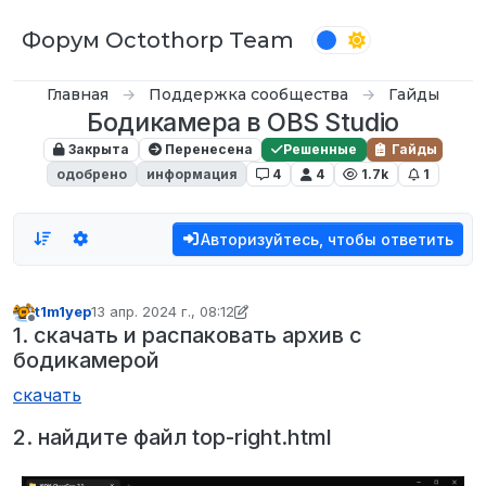
Перейти к содержимому
Форум Octothorp Team
Главная
Поддержка сообщества
Гайды
Бодикамера в OBS Studio
Закрыта
Перенесена
Решенные
Гайды
одобрено
информация
4
4
1.7k
1
Авторизуйтесь, чтобы ответить
t1m1yep
13 апр. 2024 г., 08:12
отредактировано t1m1yep
Не в сети
1. скачать и распаковать архив с
бодикамерой
скачать
2. найдите файл top-right.html