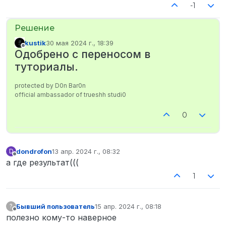
-1
kustik
30 мая 2024 г., 18:39
отредактировано
Не в сети
Одобрено с переносом в
туториалы.
protected by D0n Bar0n
official ambassador of trueshh studi0
0
dondrofon
13 апр. 2024 г., 08:32
D
отредактировано
Не в сети
а где результат(((
1
Бывший пользователь
15 апр. 2024 г., 08:18
?
отредактировано
Не в сети
полезно кому-то наверное