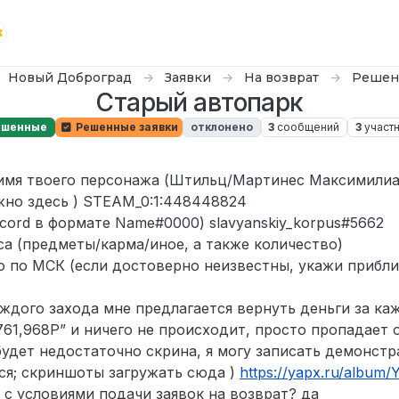
Новый Доброград
Заявки
На возврат
Решен
Старый автопарк
ешенные
Решенные заявки
отклонено
3
сообщений
3
участ
 имя твоего персонажа (Штильц/Мартинес Максимилиа
ожно здесь ) STEAM_0:1:448448824
scord в формате Name#0000) slavyanskiy_korpus#5662
са (предметы/карма/иное, а также количество)
 по МСК (если достоверно неизвестны, укажи прибли
ждого захода мне предлагается вернуть деньги за ка
61,968Р” и ничего не происходит, просто пропадает о
будет недостаточно скрина, я могу записать демонст
ся; скриншоты загружать сюда )
https://yapx.ru/album
 с условиями подачи заявок на возврат? да