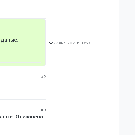
ыданые.
27 янв. 2025 г., 19:39
#2
#3
даные. Отклонено.