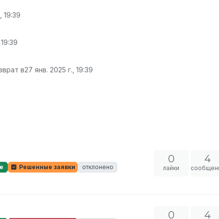
, 19:39
 19:39
зврат в
27 янв. 2025 г., 19:39
0
4
е
Решенные заявки
отклонено
лайки
сообщен
0
4