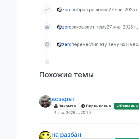
zero
выбрал решение
27 янв. 2025 г.
zero
закрывает тему
27 янв. 2025 г.,
zero
переместил эту тему из На во
Похожие темы
возврат
Закрыта
Перенесена
Решенны
4 апр. 2026 г., 20:20
на разбан