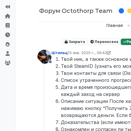
Перейти к содержимому
Форум Octothorp Team
Главная
Закрыта
Перенесена
Р
Штильц
13 янв. 2025 г., 09:42
отредактировано zero
Твой ник, а также основное
Не в сети
Твой SteamID (узнать его м
Твои контакты для связи (Di
Список утраченного прогрес
Дата и время произошедшего
каждый заход на сервер
Описание ситуации После ка
нажимаю кнопку “Получить 7
возвращаются деньги. Если 
Доказательства (если имеют
Ознакомлен и согласен ли ты