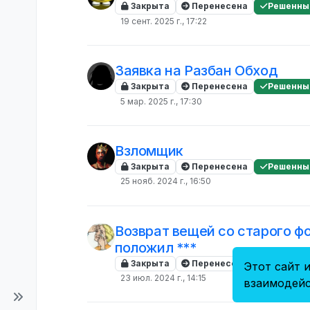
Закрыта
Перенесена
Решенны
19 сент. 2025 г., 17:22
Заявка на Разбан Обход
Закрыта
Перенесена
Решенны
5 мар. 2025 г., 17:30
Взломщик
Закрыта
Перенесена
Решенны
25 нояб. 2024 г., 16:50
Возврат вещей со старого фо
положил ***
Закрыта
Перенесена
Решенны
Этот сайт и
23 июл. 2024 г., 14:15
взаимодейс