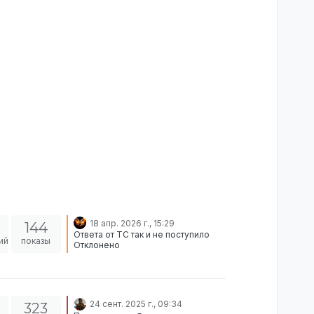
18 апр. 2026 г., 15:29
144
Ответа от ТС так и не поступило
ий
показы
Отклонено
24 сент. 2025 г., 09:34
323