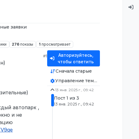
ные заявки
ники
276
показы
1
просматривает
Авторизуйтесь,
#1
чтобы ответить
н)
Сначала старые
Управление темой
13 янв. 2025 г., 09:42
зительные)
Пост 1 из 3
13 янв. 2025 г., 09:42
ждый автопарк ,
кно и не
рацию
/YV9qe