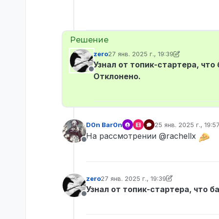
zero
27 янв. 2025 г., 19:39
отредактировано zero
Узнал от топик-стартера, что
Не в сети
Отклонено.
D0n Bar0n
25 янв. 2025 г., 19:5
отредактировано
На рассмотрении @rachellx
Не в сети
zero
27 янв. 2025 г., 19:39
отредактировано zero
Узнал от топик-стартера, что б
Не в сети