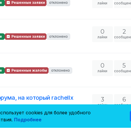
е
Решенные заявки
отклонено
лайки
сообщен
0
2
е
Решенные заявки
отклонено
лайки
сообщен
0
5
е
Решенные жалобы
отклонено
лайки
сообщен
рума, на который rachellx
3
6
лайки
сообщен
е
Решенные заявки
отклонено
спользует cookies для более удобного
твия.
Подробнее