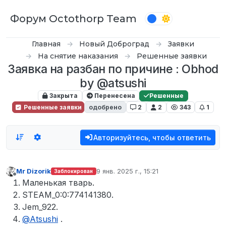
Перейти к содержимому
Форум Octothorp Team
Главная
Новый Доброград
Заявки
На снятие наказания
Решенные заявки
Заявка на разбан по причине : Obhod
by @atsushi
Закрыта
Перенесена
Решенные
Решенные заявки
одобрено
2
2
343
1
Авторизуйтесь, чтобы ответить
Mr Dizorik
9 янв. 2025 г., 15:21
Заблокирован
отредактировано
Не в сети
Маленькая тварь.
STEAM_0:0:774141380.
Jem_922.
@
Atsushi
.