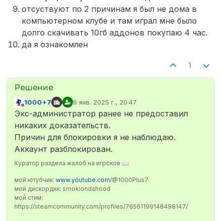
отсуствуют по 2 причинам я был не дома в
компьютерном клубе и там играл мне было
долго скачивать 10гб аддонов покупаю 4 час.
да я ознакомлен
1
1000+7
9 янв. 2025 г., 20:47
отредактировано
Не в сети
Экс-администратор ранее не предоставил
никаких доказательств.
Причин для блокировки я не наблюдаю.
Аккаунт разблокирован.
Куратор раздела жалоб на игроков 📖
мой ютубчик:
www.youtube.com
/@1000Plus7
мой дискордик: smokiondahood
мой стим:
https://steamcommunity.com/profiles/76561199148498147/