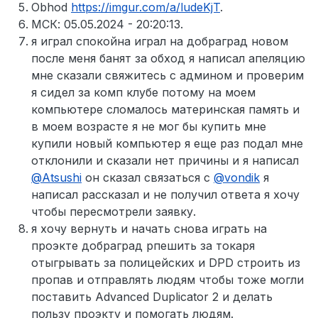
Obhod
https://imgur.com/a/ludeKjT
.
МСК: 05.05.2024 - 20:20:13.
я играл спокойна играл на добраград новом
после меня банят за обход я написал апеляцию
мне сказали свяжитесь с админом и проверим
я сидел за комп клубе потому на моем
компьютере сломалось материнская память и
в моем возрасте я не мог бы купить мне
купили новый компьютер я еще раз подал мне
отклонили и сказали нет причины и я написал
@
Atsushi
он сказал связаться с
@
vondik
я
написал рассказал и не получил ответа я хочу
чтобы пересмотрели заявку.
я хочу вернуть и начать снова играть на
проэкте добраград рпешить за токаря
отыгрывать за полицейских и DPD строить из
пропав и отправлять людям чтобы тоже могли
поставить Advanced Duplicator 2 и делать
пользу проэкту и помогать людям.