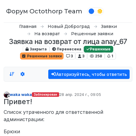
Перейти к содержимому
Форум Octothorp Team
Главная
Новый Доброград
Заявки
На возврат
Решенные заявки
Заявка на возврат от лица anay_67
Закрыта
Перенесена
Решенные
Решенные заявки
3
3
258
1
Авторизуйтесь, чтобы ответить
waka waka
28 апр. 2024 г., 09:05
Заблокирован
отредактировано
Не в сети
Привет!
Список утраченного для ответственной
администрации:
Брюки