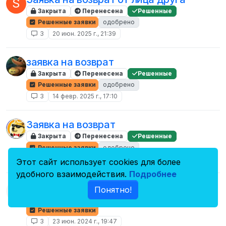
S
Закрыта
Перенесена
Решенные
Решенные заявки
одобрено
3
20 июн. 2025 г., 21:39
заявка на возврат
Закрыта
Перенесена
Решенные
Решенные заявки
одобрено
3
14 февр. 2025 г., 17:10
Заявка на возврат
Закрыта
Перенесена
Решенные
Решенные заявки
одобрено
3
26 окт. 2024 г., 14:58
Этот сайт использует cookies для более
удобного взаимодействия.
Подробнее
Заявка на возврат [От лица друга]
Понятно!
Закрыта
Перенесена
Решенные
Решенные заявки
3
23 июн. 2024 г., 19:47