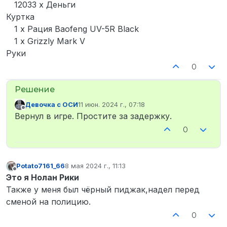
12033 x Деньги
Куртка
1 x Рация Baofeng UV-5R Black
1 x Grizzly Mark V
Руки
0
Девочка с ОСИ
11 июн. 2024 г., 07:18
отредактировано
Не в сети
Вернул в игре. Простите за задержку.
0
Potato7161_66
8 мая 2024 г., 11:13
отредактировано
Не в сети
Это я Нолан Рики
Также у меня был чёрный пиджак,надел перед
сменой на полицию.
0