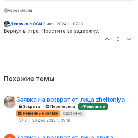
через месяц
Девочка с ОСИ
11 июн. 2024 г., 07:18
отредактировано
Не в сети
Вернул в игре. Простите за задержку.
0
Похожие темы
Заявка на возврат от лица zheltoniya
Закрыта
Перенесена
Решенные
Решенные заявки
одобрено
3
30 дек. 2025 г., 05:19
Заявка на возврат от лица друга