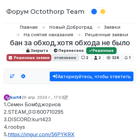
Перейти к содержимому
Форум Octothorp Team
Главная
Новый Доброград
Заявки
На снятие наказания
Решенные заявки
бан за обход,хотя обхода не было
Закрыта
Перенесена
Решенные
Решенные заявки
отклонено
2
2
326
1
Авторизуйтесь, чтобы ответить
kurt4
26 апр. 2024 г., 17:03
K
отредактировано Savelich
Не в сети
1.Семен Бомбджорнов
2.STEAM_0:0:600710295
3.DISCORD:kurt423
4.roobys
5.
https://imgur.com/56PYKRX