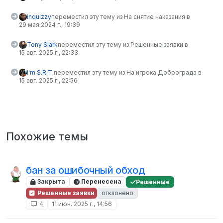
inquizzy
переместил эту тему из На снятие наказания в
29 мая 2024 г., 19:39
Tony Slark
переместил эту тему из Решенные заявки в
15 авг. 2025 г., 22:33
I'm S.R.T.
переместил эту тему из На игрока Доброграда в
15 авг. 2025 г., 22:56
Похожие темы
бан за ошибочный обход
Закрыта
Перенесена
Решенные
Решенные заявки
отклонено
4
11 июн. 2025 г., 14:56