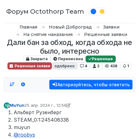
Перейти к содержимому
Форум Octothorp Team
Главная
Новый Доброград
Заявки
На снятие наказания
Решенные заявки
Дали бан за обход, когда обхода не
было, интересно
Закрыта
Перенесена
Решенные
Решенные заявки
одобрено
4
2
438
1
Авторизуйтесь, чтобы ответить
MuYun
25 апр. 2024 г., 12:56
M
отредактировано roobys
Не в сети
Альберт Рузенберг
STEAM_0:1:245408338
muyun
@
roobys