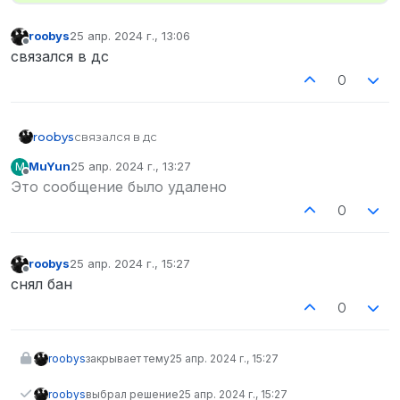
roobys
25 апр. 2024 г., 13:06
отредактировано
Не в сети
связался в дс
0
roobys
связался в дс
MuYun
25 апр. 2024 г., 13:27
M
отредактировано
Не в сети
Это сообщение было удалено
0
roobys
25 апр. 2024 г., 15:27
отредактировано
Не в сети
снял бан
0
roobys
закрывает тему
25 апр. 2024 г., 15:27
roobys
выбрал решение
25 апр. 2024 г., 15:27