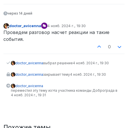
через 14 дней
doctor_avicenna
4 нояб. 2024 г., 19:30
отредактировано
Не в сети
Проведем разговор насчет реакции на такие
события.
0
doctor_avicenna
выбрал решение
4 нояб. 2024 г., 19:30
doctor_avicenna
закрывает тему
4 нояб. 2024 г., 19:30
doctor_avicenna
переместил эту тему из На участника команды Доброграда в
4 нояб. 2024 г., 19:31
Похожие темы