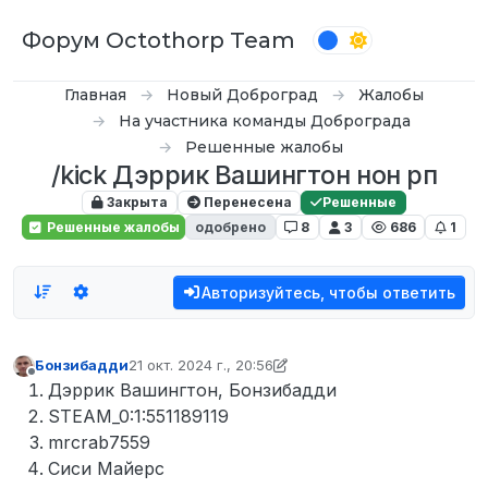
Перейти к содержимому
Форум Octothorp Team
Главная
Новый Доброград
Жалобы
На участника команды Доброграда
Решенные жалобы
/kick Дэррик Вашингтон нон рп
Закрыта
Перенесена
Решенные
Решенные жалобы
одобрено
8
3
686
1
Авторизуйтесь, чтобы ответить
Бонзибадди
21 окт. 2024 г., 20:56
отредактировано Tekoy
Не в сети
Дэррик Вашингтон, Бонзибадди
STEAM_0:1:551189119
mrcrab7559
Сиси Майерс