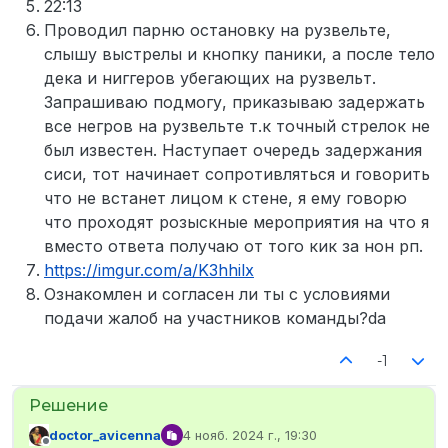
22:13
Проводил парню остановку на рузвельте,
слышу выстрелы и кнопку паники, а после тело
дека и ниггеров убегающих на рузвельт.
Запрашиваю подмогу, приказываю задержать
все негров на рузвельте т.к точный стрелок не
был известен. Наступает очередь задержания
сиси, тот начинает сопротивляться и говорить
что не встанет лицом к стене, я ему говорю
что проходят розыскные мероприятия на что я
вместо ответа получаю от того кик за нон рп.
https://imgur.com/a/K3hhilx
Ознакомлен и согласен ли ты с условиями
подачи жалоб на участников команды?da
-1
doctor_avicenna
4 нояб. 2024 г., 19:30
отредактировано