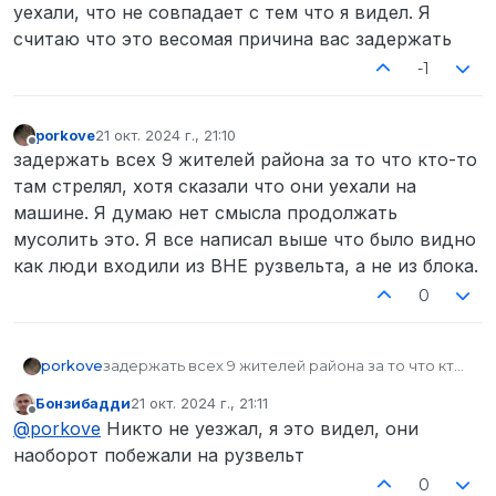
уехали, что не совпадает с тем что я видел. Я
считаю что это весомая причина вас задержать
-1
porkove
21 окт. 2024 г., 21:10
отредактировано
Не в сети
задержать всех 9 жителей района за то что кто-то
там стрелял, хотя сказали что они уехали на
машине. Я думаю нет смысла продолжать
мусолить это. Я все написал выше что было видно
как люди входили из ВНЕ рузвельта, а не из блока.
0
porkove
задержать всех 9 жителей района за то что кто-
то там стрелял, хотя сказали что они уехали на
Бонзибадди
21 окт. 2024 г., 21:11
машине. Я думаю нет смысла продолжать
отредактировано
Не в сети
@
porkove
Никто не уезжал, я это видел, они
мусолить это. Я все написал выше что было
видно как люди входили из ВНЕ рузвельта, а не
наоборот побежали на рузвельт
из блока.
0