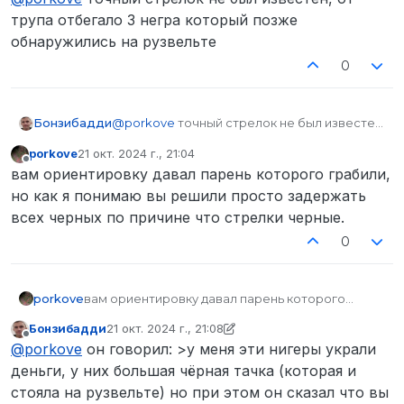
особо. ТЕМБОЛЕЕ меня ставить лицом к стенке
трупа отбегало 3 негра который позже
с учетом что я на ваших глазах туда зашел
обнаружились на рузвельте
просто со стороны бравери.
0
Бонзибадди
@
porkove
точный стрелок не был известен,
от трупа отбегало 3 негра который позже
porkove
21 окт. 2024 г., 21:04
обнаружились на рузвельте
отредактировано
Не в сети
вам ориентировку давал парень которого грабили,
но как я понимаю вы решили просто задержать
всех черных по причине что стрелки черные.
0
porkove
вам ориентировку давал парень которого
грабили, но как я понимаю вы решили просто
Бонзибадди
21 окт. 2024 г., 21:08
задержать всех черных по причине что стрелки
отредактировано Бонзибадди
Не в сети
@
porkove
он говорил: >у меня эти нигеры украли
черные.
деньги, у них большая чёрная тачка (которая и
стояла на рузвельте) но при этом он сказал что вы