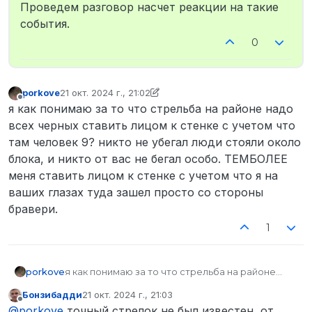
Не в сети
Проведем разговор насчет реакции на такие
события.
0
porkove
21 окт. 2024 г., 21:02
отредактировано porkove
Не в сети
я как понимаю за то что стрельба на районе надо
всех черных ставить лицом к стенке с учетом что
там человек 9? никто не убегал люди стояли около
блока, и никто от вас не бегал особо. ТЕМБОЛЕЕ
меня ставить лицом к стенке с учетом что я на
ваших глазах туда зашел просто со стороны
бравери.
1
porkove
я как понимаю за то что стрельба на районе
надо всех черных ставить лицом к стенке с
Бонзибадди
21 окт. 2024 г., 21:03
учетом что там человек 9? никто не убегал люди
отредактировано
Не в сети
@
porkove
точный стрелок не был известен, от
стояли около блока, и никто от вас не бегал