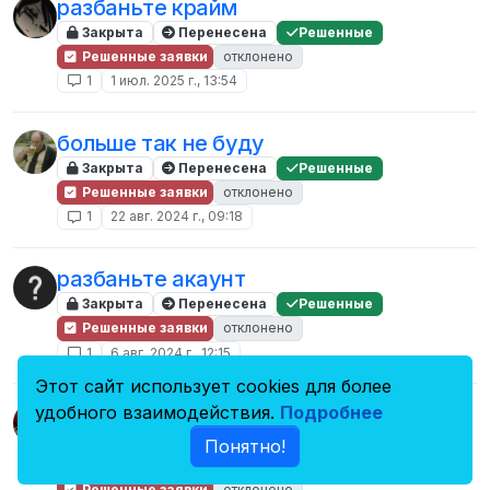
разбаньте крайм
Закрыта
Перенесена
Решенные
Решенные заявки
отклонено
1
1 июл. 2025 г., 13:54
больше так не буду
Закрыта
Перенесена
Решенные
Решенные заявки
отклонено
1
22 авг. 2024 г., 09:18
разбаньте акаунт
Закрыта
Перенесена
Решенные
Решенные заявки
отклонено
1
6 авг. 2024 г., 12:15
Этот сайт использует cookies для более
Заявка на снятие перманентного бана,
удобного взаимодействия.
Подробнее
либо снизить срок наказания
Понятно!
Закрыта
Перенесена
Решенные
Решенные заявки
отклонено