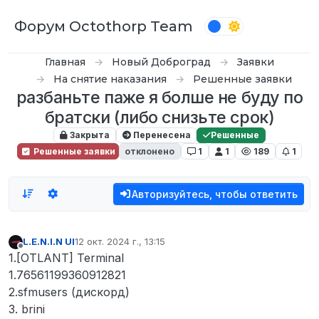
Перейти к содержимому
Форум Octothorp Team
Главная
Новый Доброград
Заявки
На снятие наказания
Решенные заявки
разбаньте паже я болше не буду по
братски (либо снизьте срок)
Закрыта
Перенесена
Решенные
Решенные заявки
отклонено
1
1
189
1
Авторизуйтесь, чтобы ответить
L.E.N.I.N UI
12 окт. 2024 г., 13:15
отредактировано
Не в сети
1.[OTLANT] Terminal
1.76561199360912821
2.sfmusers (дискорд)
3. brini