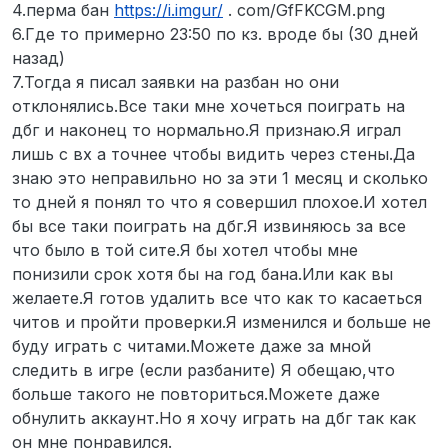
4.перма бан
https://i.imgur/
. com/GfFKCGM.png
6.Где то примерно 23:50 по кз. вроде бы (30 дней
назад)
7.Тогда я писал заявки на разбан но они
отклонялись.Все таки мне хочеться поиграть на
дбг и наконец то нормально.Я признаю.Я играл
лишь с вх а точнее чтобы видить через стены.Да
знаю это неправильно но за эти 1 месяц и сколько
то дней я понял то что я совершил плохое.И хотел
бы все таки поиграть на дбг.Я извиняюсь за все
что было в той сите.Я бы хотел чтобы мне
понизили срок хотя бы на год бана.Или как вы
желаете.Я готов удалить все что как то касаеться
читов и пройти проверки.Я изменился и больше не
буду играть с читами.Можете даже за мной
следить в игре (если разбаните) Я обещаю,что
больше такого не повториться.Можете даже
обнулить аккаунт.Но я хочу играть на дбг так как
он мне понравился.