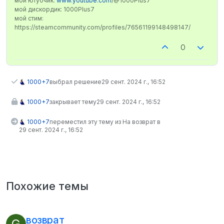
мой ютубчик:
www.youtube.com
/@1000Plus7
мой дискордик: 1000Plus7
мой стим:
https://steamcommunity.com/profiles/76561199148498147/
0
1000+7
выбрал решение
29 сент. 2024 г., 16:52
1000+7
закрывает тему
29 сент. 2024 г., 16:52
1000+7
переместил эту тему из На возврат в
29 сент. 2024 г., 16:52
Похожие темы
возврат
G