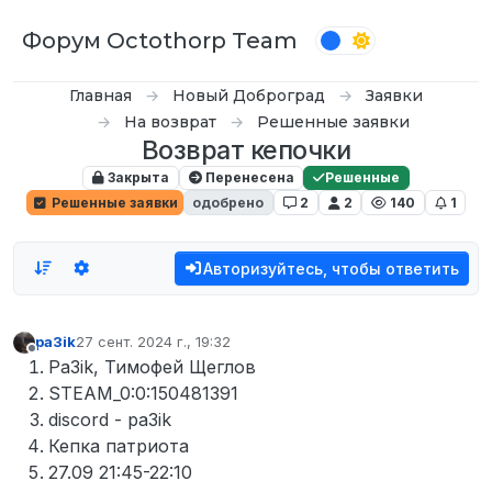
Перейти к содержимому
Форум Octothorp Team
Главная
Новый Доброград
Заявки
На возврат
Решенные заявки
Возврат кепочки
Закрыта
Перенесена
Решенные
Решенные заявки
одобрено
2
2
140
1
Авторизуйтесь, чтобы ответить
pa3ik
27 сент. 2024 г., 19:32
отредактировано
Не в сети
Pa3ik, Тимофей Щеглов
STEAM_0:0:150481391
discord - pa3ik
Кепка патриота
27.09 21:45-22:10