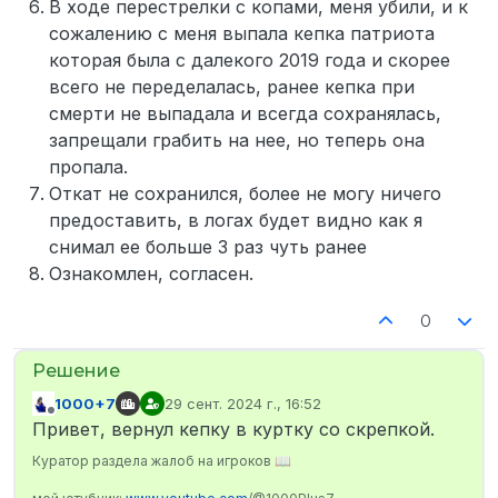
В ходе перестрелки с копами, меня убили, и к
сожалению с меня выпала кепка патриота
которая была с далекого 2019 года и скорее
всего не переделалась, ранее кепка при
смерти не выпадала и всегда сохранялась,
запрещали грабить на нее, но теперь она
пропала.
Откат не сохранился, более не могу ничего
предоставить, в логах будет видно как я
снимал ее больше 3 раз чуть ранее
Ознакомлен, согласен.
0
1000+7
29 сент. 2024 г., 16:52
отредактировано
Не в сети
Привет, вернул кепку в куртку со скрепкой.
Куратор раздела жалоб на игроков 📖