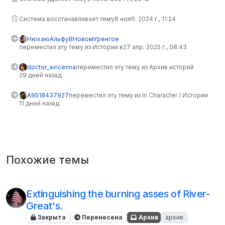
Система восстанавливает тему
8 нояб. 2024 г., 11:24
НюхаюАльфуВНовомУренгое
переместил эту тему из Истории в
27 апр. 2025 г., 08:43
doctor_avicenna
переместил эту тему из Архив историй
29 дней назад
A9518437927
переместил эту тему из In Character / Истории
11 дней назад
Похожие темы
Extinguishing the burning asses of River-
Great's.
Закрыта
Перенесена
Архив
архив