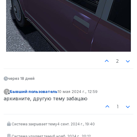
2
через 18 дней
Бывший пользователь
10 мая 2024 г., 12:59
?
отредактировано
Не в сети
архивните, другую тему забацаю
1
Система закрывает тему
4 сент. 2024 г., 19:40
Система удаляет тему
6 нояб. 2024 г., 20:12