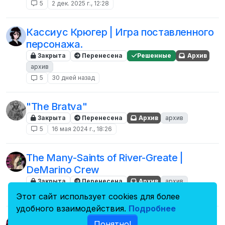
5
2 дек. 2025 г., 12:28
Кассиус Крюгер | Игра поставленного
персонажа.
Закрыта
Перенесена
Решенные
Архив
архив
5
30 дней назад
"The Bratva"
Закрыта
Перенесена
Архив
архив
5
16 мая 2024 г., 18:26
The Many-Saints of River-Greate |
DeMarino Crew
Закрыта
Перенесена
Архив
архив
5
26 февр. 2025 г., 12:16
Этот сайт использует cookies для более
удобного взаимодействия.
Подробнее
american sharp attitude | generation SKA
Понятно!