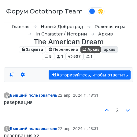
Перейти к содержимому
Форум Octothorp Team
Главная
Новый Доброград
Ролевая игра
In Character / Истории
Архив
The American Dream
Закрыта
Перенесена
Архив
архив
5
1
507
1
Авторизуйтесь, чтобы ответить
Бывший пользователь
22 апр. 2024 г., 18:31
?
отредактировано
Не в сети
резервация
2
Бывший пользователь
22 апр. 2024 г., 18:31
?
отредактировано
Не в сети
резервация х2