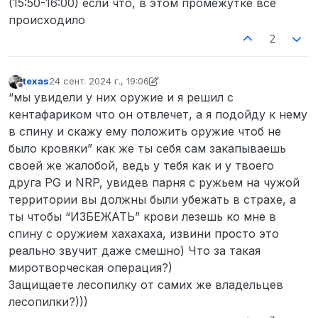
(15:50-16:00) если что, в этом промежутке все
происходило
2
texas
24 сент. 2024 г., 19:06
отредактировано texas
Не в сети
“мы увидели у них оружие и я решил с
кентафариком что он отвлечет, а я подойду к нему
в спину и скажу ему положить оружие чтоб не
было кровяки” как же ты себя сам закапываешь
своей же жалобой, ведь у тебя как и у твоего
друга PG и NRP, увидев парня с ружьем на чужой
территории вы должны были убежать в страхе, а
ты чтобы “ИЗБЕЖАТЬ” крови лезешь ко мне в
спину с оружием хахахаха, извини просто это
реально звучит даже смешно) Что за такая
миротворческая операция?)
Защищаете лесопилку от самих же владельцев
лесопилки?)))