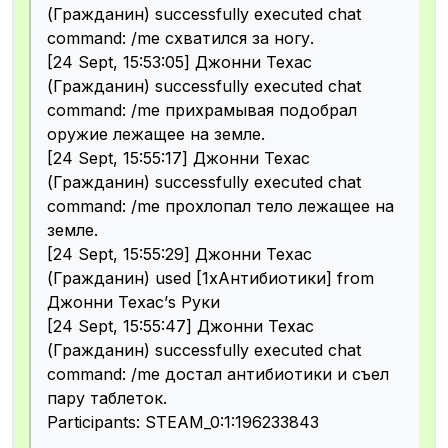
(Гражданин) successfully executed chat
command: /me схватился за ногу.
[24 Sept, 15:53:05] Джонни Техас
(Гражданин) successfully executed chat
command: /me прихрамывая подобрал
оружие лежащее на земле.
[24 Sept, 15:55:17] Джонни Техас
(Гражданин) successfully executed chat
command: /me прохлопал тело лежащее на
земле.
[24 Sept, 15:55:29] Джонни Техас
(Гражданин) used [1xАнтибиотики] from
Джонни Техас’s Руки
[24 Sept, 15:55:47] Джонни Техас
(Гражданин) successfully executed chat
command: /me достал антибиотики и съел
пару таблеток.
Participants: STEAM_0:1:196233843