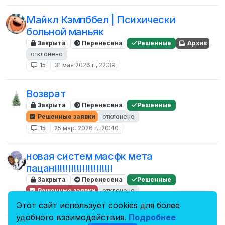
Майкл Кэмпббел | Психически
больной маньяк
Закрыта
Перенесена
Решенные
Архив
отклонено
15
31 мая 2026 г., 22:39
Возврат
Закрыта
Перенесена
Решенные
Решенные заявки
отклонено
15
25 мар. 2026 г., 20:40
новая систем масфк мета
пацані!!!!!!!!!!!!!!!!!!!!
Закрыта
Перенесена
Решенные
Решенные заявки
отклонено
15
12 дек. 2025 г., 21:26
Этот сайт использует cookies для более
удобного взаимодействия.
Подробнее