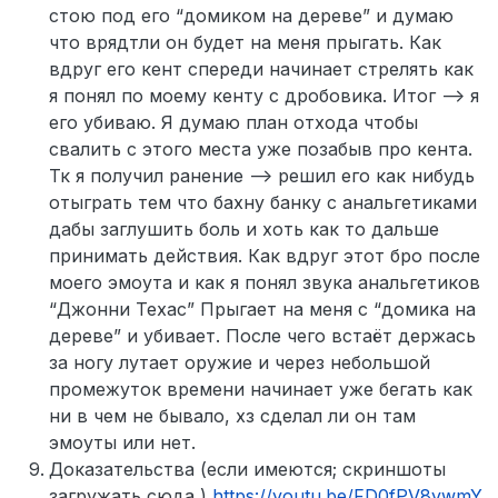
стою под его “домиком на дереве” и думаю
что врядтли он будет на меня прыгать. Как
вдруг его кент спереди начинает стрелять как
я понял по моему кенту с дробовика. Итог —> я
его убиваю. Я думаю план отхода чтобы
свалить с этого места уже позабыв про кента.
Тк я получил ранение --> решил его как нибудь
отыграть тем что бахну банку с анальгетиками
дабы заглушить боль и хоть как то дальше
принимать действия. Как вдруг этот бро после
моего эмоута и как я понял звука анальгетиков
“Джонни Техас” Прыгает на меня с “домика на
дереве” и убивает. После чего встаёт держась
за ногу лутает оружие и через небольшой
промежуток времени начинает уже бегать как
ни в чем не бывало, хз сделал ли он там
эмоуты или нет.
Доказательства (если имеются; скриншоты
загружать сюда )
https://youtu.be/FD0fPV8ywmY