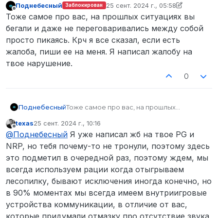
Поднебесный
25 сент. 2024 г., 05:58
Заблокирован
отредактировано Поднебесный
Не в сети
Тоже самое про вас, на прошлых ситуациях вы
бегали и даже не переговаривались между собой
просто пикаясь. Крч я все сказал, если есть
жалоба, пиши ее на меня. Я написал жалобу на
твое нарушение.
0
Поднебесный
Тоже самое про вас, на прошлых
ситуациях вы бегали и даже не
texas
25 сент. 2024 г., 10:16
переговаривались между собой просто
отредактировано
Не в сети
@
Поднебесный
Я уже написал жб на твое PG и
пикаясь. Крч я все сказал, если есть
жалоба, пиши ее на меня. Я написал
NRP, но тебя почему-то не тронули, поэтому здесь
жалобу на твое нарушение.
это подметил в очередной раз, поэтому ждем, мы
всегда используем рации когда отыгрываем
лесопилку, бывают исключения иногда конечно, но
в 90% моментах мы всегда имеем внутриигровые
устройства коммуникации, в отличие от вас,
которые придумали отмазку про отсутствие звука