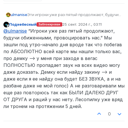
Эти игроки уже раз пятый продолжают, будучи
ulmanise
обиженными, провоцировать нас. В этой
Поднебесный
25 сент. 2024 г., 03:11
Заблокирован
ситуации я отсутствовал, однако имею пару
Я сделал небольшое “расследование” и
отредактировано
Не в сети
@
ulmanise
“Игроки уже раз пятый продолжают,
наблюдений и просьб, с которыми я поделюсь,
выяснил, что его товарищ дима феофилов -
создавая пищу для размышлений
ранее использовал дискорд в игре на сервере.
На аккаунте димы лежит заявка на разбан, на
будучи обиженными, провоцировать нас.” Мы
ответственному по разбору этой жалобы.
Вместе с тем, что они волшебным образом
видео к которой, я обнаружил звуки Push-To-
зашли под утро-начало дня вроде так что побегав
молчат в игре, не используют ни голосовой, ни
Talk и речь его кентика.
топик димы
(ниже скрин, вдруг удалит)
по АБСОЛЮТНО всей карте мы нашли только вас,
просто чат, а также выключают звук на записях
про демку --> у меня при заходе в вегас
я полагаю, что они играют через дискорд. И
прошу администратора запросить полную, не
ПОЛНОСТЬЮ пропадает звук на всех видео могу
обрезанную видео-запись со звуком, также для
даже доказать. Демку если найду закину --> и
понимания всей ситуации.
даже если я ее найду она будет БЕЗ ЗВУКА, а и на
разбане даже не мой голос) А не разговаривали мы
еще раз повторюсь так как БЫЛИ ДАЛЕКО ДРУГ
ОТ ДРУГА и раций у нас нету. Лесопилку уже вряд
видео димы
(на всякий случай я его скачал,
вдруг удалит)
ли тронем на протяжении 5 дней.
Прошу администрацию разобраться в ситуации,
0
и пусть они не трогают наконец нашу мирную
лесопилку.