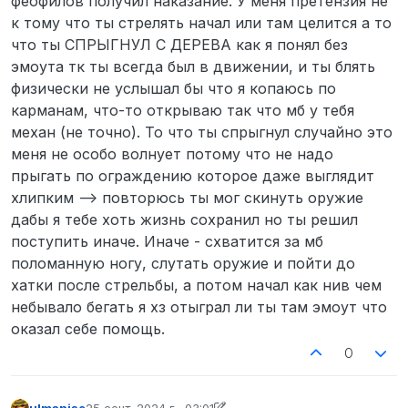
феофилов получил наказание. У меня претензия не
к тому что ты стрелять начал или там целится а то
что ты СПРЫГНУЛ С ДЕРЕВА как я понял без
эмоута тк ты всегда был в движении, и ты блять
физически не услышал бы что я копаюсь по
карманам, что-то открываю так что мб у тебя
механ (не точно). То что ты спрыгнул случайно это
меня не особо волнует потому что не надо
прыгать по ограждению которое даже выглядит
хлипким —> повторюсь ты мог скинуть оружие
дабы я тебе хоть жизнь сохранил но ты решил
поступить иначе. Иначе - схватится за мб
поломанную ногу, слутать оружие и пойти до
хатки после стрельбы, а потом начал как нив чем
небывало бегать я хз отыграл ли ты там эмоут что
оказал себе помощь.
0
ulmanise
25 сент. 2024 г., 03:01