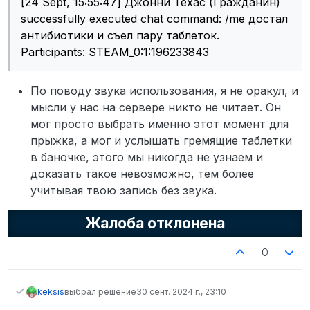
[24 Sept, 15:55:47] Джонни Техас (Гражданин)
successfully executed chat command: /me достал
антибиотики и съел пару таблеток.
Participants: STEAM_0:1:196233843
По поводу звука использования, я не оракул, и
мысли у нас на сервере никто не читает. Он
мог просто выбрать именно этот момент для
прыжка, а мог и услышать гремящие таблетки
в баночке, этого мы никогда не узнаем и
доказать такое невозможно, тем более
учитывая твою запись без звука.
Жалоба отклонена
0
keksis
выбрал решение
30 сент. 2024 г., 23:10