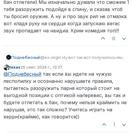
бан отлетели) Мы изначально думали что сможем 1
которые придумали отмазку про отсутствие звука
тебя разоружить подойдя в спину, и сказав чтоб
по какой-то там причине. Насчет пятого раза как
написал мой товарищ, ну это действительно так,
ты бросил оружие. А ну и про звук рил не отмазка
вы даже ники не меняете, то что ты “не будешь
вот кладя руку на сердце когда запускаю вегас
приходить к нам хотя бы 5 дней”, господи спасибо
звук пропадает на нвидиа. Крим комедия топ!!!
огромное за твое одолжение!
, только вопрос
не в этом, заходили бы вы без нарушения правил,
0
никто бы не возражал, и вы бы спокойно с нами
шутались как вы и хотели, но ваши действия очень
похожи на какую-то криминальную комедию,
Поднебесный
@ex-virgin Ну вот так вот получилось мы
причем очень дешевую.
общаемся только тогда когда находимся
texas
25 сент. 2024 г., 13:37
рядом с друг другом, тк как раций нету.
отредактировано
Не в сети
@
Поднебесный
так если вы идете на чужую
Одолжение топ тк все в бан отлетели) Мы
изначально думали что сможем 1 тебя
леспопилку и осознанно нарушаете правила,
разоружить подойдя в спину, и сказав
пытаетесь разоружить парня который стоит на
чтоб ты бросил оружие. А ну и про звук
выгодной позиции с оптикой наперевес, вы так и
рил не отмазка вот кладя руку на сердце
будете отлетать в бан, почему нельзя краймить не
когда запускаю вегас звук пропадает на
нвидиа. Крим комедия топ!!!
нарушая, это так сложно? Учитесь играть на
керри(крайме), как говорится))
1