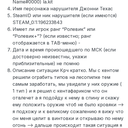
Name#0000) la.kit
Имя персонажа нарушителя Джонни Техас
SteamID или ник нарушителя (если имеются)
STEAM_0:1:196233843
Имеет ли игрок ранг “Ролевик” или
“Ролевик+”? (если известно; ранг
отображается в TAB-меню) -
Дата и время произошедшего по МСК (если
достоверно неизвестны, укажи
приблизительные) не помню
Описание ситуации Крч кратко. Мы с кентом
решили ограбить типов на лесопилке тем
самым заработать, мы увидели у них оружие (
1 тип ) и я решил с кентафариком что он
отвлечет а я подойду к нему в спину и скажу
ему положить оружие чтоб не было кровяки —>
я подхожу и к великому сожалению я вижу что
он меня целит в винтовки и открываю по нему
огонь —> дальше происходит такая ситуация я