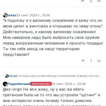
3
texas
24 сент. 2024 г., 19:09
отредактировано
Не в сети
“я подхожу и к великому сожалению я вижу что он
меня целит в винтовки и открываю по нему огонь”.
Действительно, к какому великому сожалению!
Мне наверное надо было выбросить свое оружие
перед вооруженным человеком и просить пощады!
Ты так себе заход на нашу территорию
представлял?
1
texas
“я подхожу и к великому сожалению я вижу что он
меня целит в винтовки и открываю по нему огонь”.
Поднебесный
25 сент. 2024 г., 02:49
Заблокирован
Действительно, к какому великому сожалению!
отредактировано
Не в сети
@ex-virgin Не мск живу, ну у вас же ебать
Мне наверное надо было выбросить свое оружие
перед вооруженным человеком и просить
претензия была на то что мы устроили “шутинг” и
пощады! Ты так себе заход на нашу территорию
мне интересно очень почему только димочка
представлял?