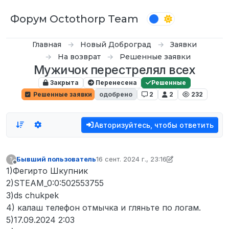
Перейти к содержимому
Форум Octothorp Team
Главная
Новый Доброград
Заявки
На возврат
Решенные заявки
Мужичок перестрелял всех
Закрыта
Перенесена
Решенные
Решенные заявки
одобрено
2
2
232
Авторизуйтесь, чтобы ответить
Бывший пользователь
16 сент. 2024 г., 23:16
?
отредактировано Кампот
Не в сети
1)Фегирто Шкупник
2)STEAM_0:0:502553755
3)ds chukpek
4) калаш телефон отмычка и гляньте по логам.
5)17.09.2024 2:03