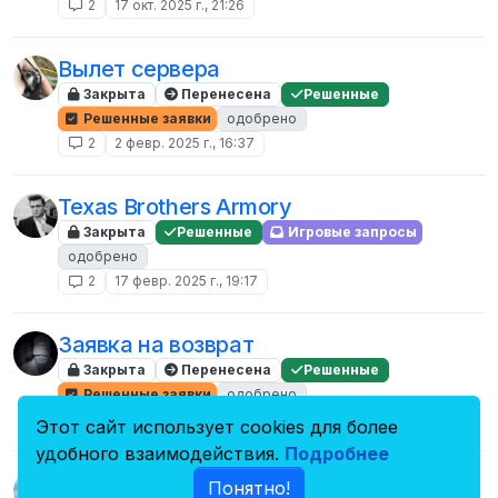
2
17 окт. 2025 г., 21:26
Вылет сервера
Закрыта
Перенесена
Решенные
Решенные заявки
одобрено
2
2 февр. 2025 г., 16:37
Texas Brothers Armory
Закрыта
Решенные
Игровые запросы
одобрено
2
17 февр. 2025 г., 19:17
Заявка на возврат
Закрыта
Перенесена
Решенные
Решенные заявки
одобрено
2
28 авг. 2024 г., 17:58
Этот сайт использует cookies для более
удобного взаимодействия.
Подробнее
andrey p1mpl #2
Понятно!