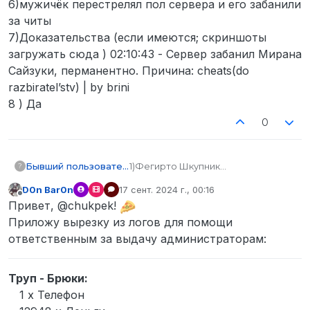
6)мужичёк перестрелял пол сервера и его забанили
за читы
7)Доказательства (если имеются; скриншоты
загружать сюда ) 02:10:43 - Сервер забанил Мирана
Сайзуки, перманентно. Причина: cheats(do
razbiratel’stv) | by brini
8 ) Да
0
Бывший пользователь
1)Фегирто Шкупник
?
2)STEAM_0:0:502553755
D0n Bar0n
17 сент. 2024 г., 00:16
3)ds chukpek
отредактировано
Не в сети
Привет, @chukpek!
4) калаш телефон отмычка и
гляньте по логам.
Приложу вырезку из логов для помощи
5)17.09.2024 2:03
ответственным за выдачу администраторам:
6)мужичёк перестрелял пол
сервера и его забанили за читы
7)Доказательства (если имеются;
Труп - Брюки:
скриншоты загружать сюда )
1 x Телефон
02:10:43 - Сервер забанил Мирана