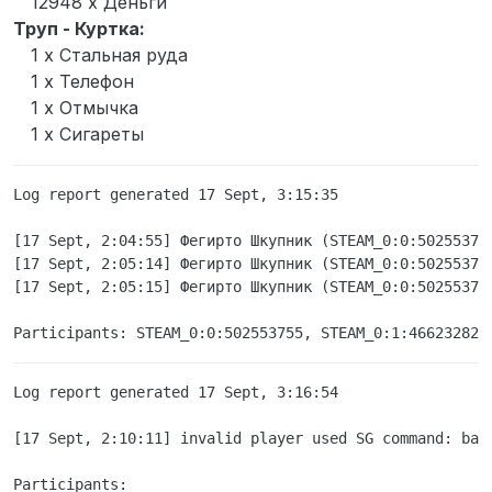
12948 x Деньги
Сайзуки, перманентно. Причина:
cheats(do razbiratel’stv) | by brini
Труп - Куртка:
8 ) Да
1 x Стальная руда
1 x Телефон
1 x Отмычка
1 x Сигареты
Log report generated 17 Sept, 3:15:35

[17 Sept, 2:04:55] Фегирто Шкупник (STEAM_0:0:50255375
[17 Sept, 2:05:14] Фегирто Шкупник (STEAM_0:0:50255375
[17 Sept, 2:05:15] Фегирто Шкупник (STEAM_0:0:50255375
Log report generated 17 Sept, 3:16:54

[17 Sept, 2:10:11] invalid player used SG command: ban