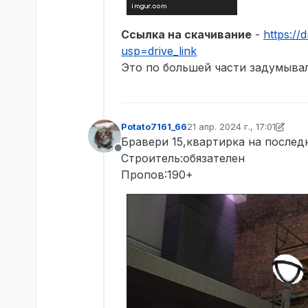
Ссылка на скачивание
-
https:/
usp=drive_link
Это по большей части задумывал
Potato7161_66
21 апр. 2024 г., 17:01
отредактировано Potato716
Бравери 15,квартирка на послед
Не в сети
Cтроитель:обязателен
Пропов:190+