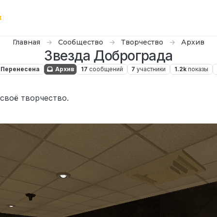
Главная
Сообщество
Творчество
Архив
Звезда Доброграда
Перенесена
Архив
17
сообщений
7
участники
1.2k
показы
1_66
 своё творчество.