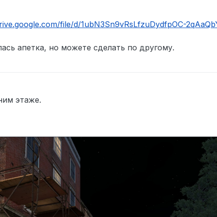
/drive.google.com/file/d/1ubN3Sn9vRsLfzuDydfpOC-2qAaQb
ась апетка, но можете сделать по другому.
1_66
ним этаже.