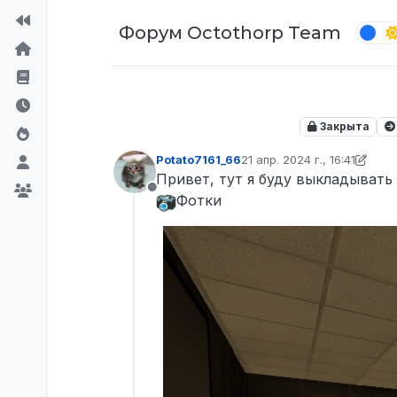
Перейти к содержимому
Форум Octothorp Team
Закрыта
Potato7161_66
21 апр. 2024 г., 16:41
отредактировано Potato716
Привет, тут я буду выкладывать
Не в сети
Фотки