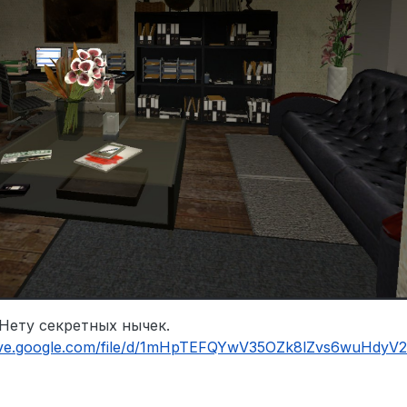
Нету секретных нычек.
rive.google.com/file/d/1mHpTEFQYwV35OZk8lZvs6wuHdyV2