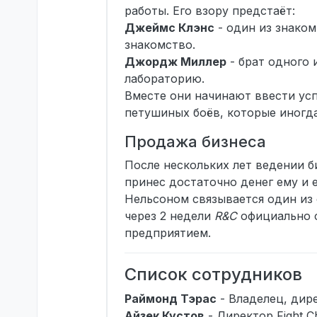
работы. Его взору предстаёт:
Джеймс Клэнс
- один из знаком
знакомство.
Джордж Миллер
- брат одного 
лабораторию.
Вместе они начинают ввести ус
петушиных боёв, которые иногда
Продажа бизнеса
После нескольких лет ведении б
принес достаточно денег ему и е
Нельсоном связывается один из
через 2 недели
R&C
официально с
предприятием.
Список сотрудников
Раймонд Тэрас
- Владелец, дир
Айзек Кустов
- Директор Fight C