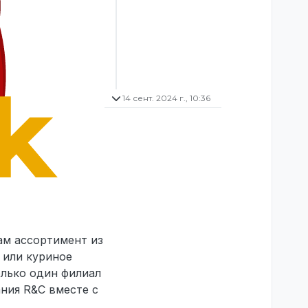
14 сент. 2024 г., 10:36
ам ассортимент из
 или куриное
олько один филиал
ния R&C вместе с