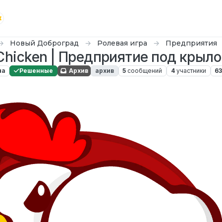
Новый Доброград
Ролевая игра
Предприятия
 Chicken | Предприятие под крыл
на
Решенные
Архив
архив
5
сообщений
4
участники
6