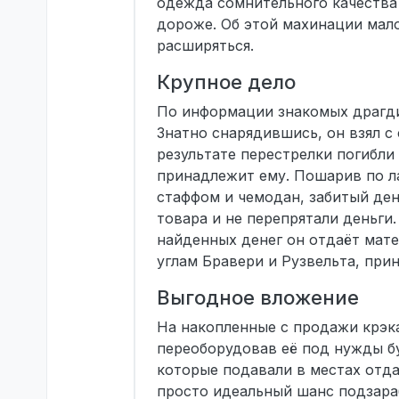
одежда сомнительного качества 
дороже. Об этой махинации мало
расширяться.
Крупное дело
По информации знакомых драгди
Знатно снарядившись, он взял с 
результате перестрелки погибли
принадлежит ему. Пошарив по л
стаффом и чемодан, забитый де
товара и не перепрятали деньги
найденных денег он отдаёт мате
углам Бравери и Рузвельта, при
Выгодное вложение
На накопленные с продажи крэка
переоборудовав её под нужды б
которые подавали в местах отда
просто идеальный шанс подзараб