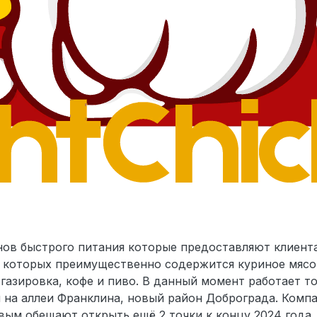
анов быстрого питания которые предоставляют клиент
в которых преимущественно содержится куриное мясо
 газировка, кофе и пиво. В данный момент работает т
 на аллеи Франклина, новый район Доброграда. Компа
ым обещают открыть ещё 2 точки к концу 2024 года.