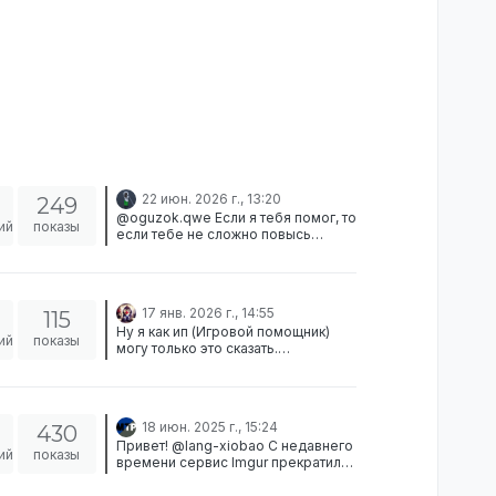
22 июн. 2026 г., 13:20
249
@oguzok.qwe Если я тебя помог, то
ий
показы
если тебе не сложно повысь
пожалуйста мою репутацию, для
меня это очень важно так как я
пытаюсь выйти из чсп)
17 янв. 2026 г., 14:55
115
Ну я как ип (Игровой помощник)
ий
показы
могу только это сказать.
Администраторы тоже люди и они
не могут 24 на 7 работать,
некоторые взрослые люди
которые работают или же ходят на
18 июн. 2025 г., 15:24
430
пары.
Привет! @lang-xiobao С недавнего
ий
показы
времени сервис Imgur прекратил
поддержку российских серверов.
Поэтому рекомендую либо