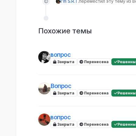
I'm S.R.T.
переместил эту тему из В
Похожие темы
вопрос
Закрыта
Перенесена
Решенны
Вопрос
Закрыта
Перенесена
Решенны
вопрос
Закрыта
Перенесена
Решенны