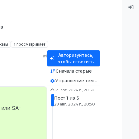
ив
казы
1
просматривает
Авторизуйтесь,
#1
чтобы ответить
Сначала старые
Управление темой
29 авг. 2024 г., 20:50
Пост 1 из 3
29 авг. 2024 г., 20:50
 или SA-