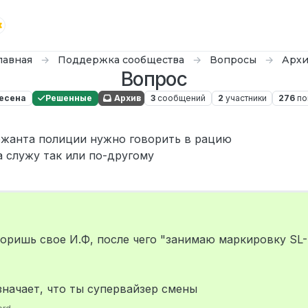
лавная
Поддержка сообщества
Вопросы
Арх
Вопрос
есена
Решенные
Архив
3
сообщений
2
участники
276
по
ержанта полиции нужно говорить в рацию
 служу так или по-другому
воришь свое И.Ф, после чего "занимаю маркировку SL-
значает, что ты супервайзер смены