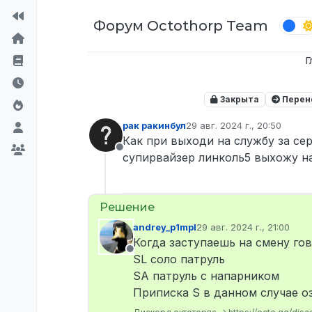
Перейти к содержимому
Форум Octothorp Team
Г
Закрыта
Перен
рак ракинбул
29 авг. 2024 г., 20:50
отредактировано
Как при выходи на службу за с
Не в сети
супирвайзер линколь5 выхожу на
andrey_p1mpl
29 авг. 2024 г., 21:00
отредактировано
Когда заступаешь на смену го
Не в сети
SL соло патруль
SA патруль с напарником
Приписка S в данном случае о