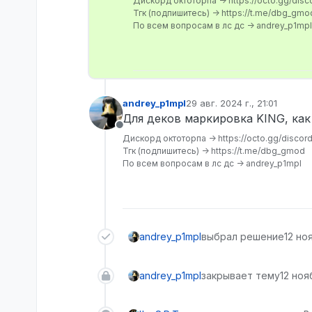
Дискорд октоторпа -> https://octo.gg/disc
Тгк (подпишитесь) -> https://t.me/dbg_gmo
По всем вопросам в лс дс -> andrey_p1mpl
andrey_p1mpl
29 авг. 2024 г., 21:01
отредактировано
Для деков маркировка KING, как 
Не в сети
Дискорд октоторпа -> https://octo.gg/discor
Тгк (подпишитесь) -> https://t.me/dbg_gmod
По всем вопросам в лс дс -> andrey_p1mpl
andrey_p1mpl
выбрал решение
12 ноя
andrey_p1mpl
закрывает тему
12 нояб