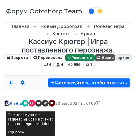
Перейти к содержимому
Форум Octothorp Team
Главная
Новый Доброград
Ролевая игра
Квенты
Архив
Кассиус Крюгер | Игра
поставленного персонажа.
Закрыта
Перенесена
Решенные
Архив
архив
4
4
956
1
Авторизуйтесь, чтобы ответить
A.rV.a
23 авг. 2024 г., 01:09
отредактировано A.rV.a
Не в сети