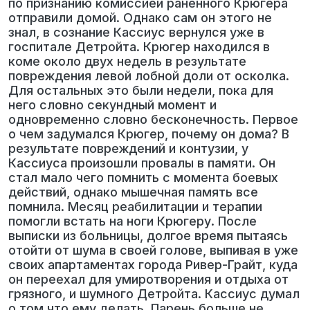
по признанию комиссией раненного Крюгера
отправили домой. Однако сам он этого не
знал, в сознание Кассиус вернулся уже в
госпитале Детройта. Крюгер находился в
коме около двух недель в результате
повреждения левой лобной доли от осколка.
Для остальных это были недели, пока для
него словно секундный момент и
одновременно словно бесконечность. Первое
о чем задумался Крюгер, почему он дома? В
результате повреждений и контузии, у
Кассиуса произошли провалы в памяти. Он
стал мало чего помнить с момента боевых
действий, однако мышечная память все
помнила. Месяц реабилитации и терапии
помогли встать на ноги Крюгеру. После
выписки из больницы, долгое время пытаясь
отойти от шума в своей голове, выпивая в уже
своих апартаментах города Ривер-Грайт, куда
он переехал для умиротворения и отдыха от
грязного, и шумного Детройта. Кассиус думал
о том что ему делать. Парень больше не