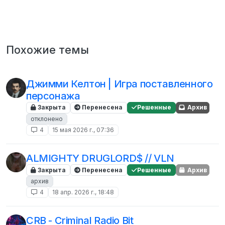
Похожие темы
Джимми Келтон | Игра поставленного
персонажа
Закрыта
Перенесена
Решенные
Архив
отклонено
4
15 мая 2026 г., 07:36
ALMIGHTY DRUGLORD$ // VLN
Закрыта
Перенесена
Решенные
Архив
архив
4
18 апр. 2026 г., 18:48
CRB - Criminal Radio Bit