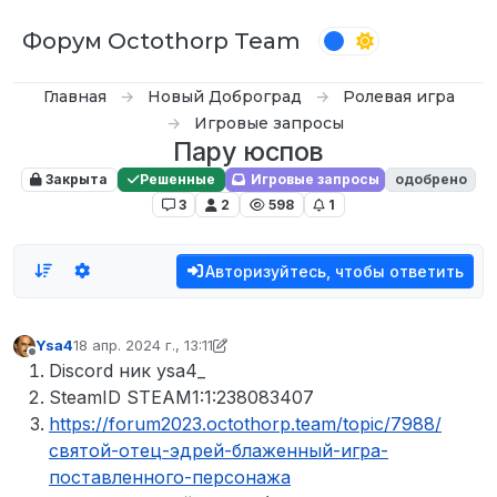
Перейти к содержимому
Форум Octothorp Team
Главная
Новый Доброград
Ролевая игра
Игровые запросы
Пару юспов
Закрыта
Решенные
Игровые запросы
одобрено
3
2
598
1
Авторизуйтесь, чтобы ответить
Ysa4
18 апр. 2024 г., 13:11
отредактировано вяч
Не в сети
Discord ник ysa4_
SteamID STEAM1:1:238083407
https://forum2023.octothorp.team/topic/7988/
святой-отец-эдрей-блаженный-игра-
поставленного-персонажа