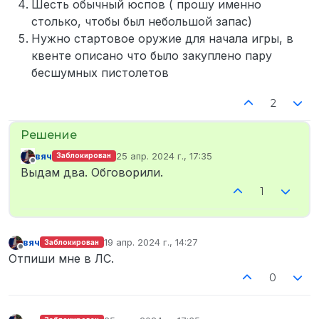
Шесть обычный юспов ( прошу именно
столько, чтобы был небольшой запас)
Нужно стартовое оружие для начала игры, в
квенте описано что было закуплено пару
бесшумных пистолетов
2
вяч
25 апр. 2024 г., 17:35
Заблокирован
отредактировано
Не в сети
Выдам два. Обговорили.
1
вяч
19 апр. 2024 г., 14:27
Заблокирован
отредактировано
Не в сети
Отпиши мне в ЛС.
0