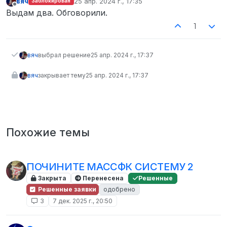
вяч
25 апр. 2024 г., 17:35
Заблокирован
отредактировано
Не в сети
Выдам два. Обговорили.
1
вяч
выбрал решение
25 апр. 2024 г., 17:37
вяч
закрывает тему
25 апр. 2024 г., 17:37
Похожие темы
ПОЧИНИТЕ МАССФК СИСТЕМУ 2
Закрыта
Перенесена
Решенные
Решенные заявки
одобрено
3
7 дек. 2025 г., 20:50