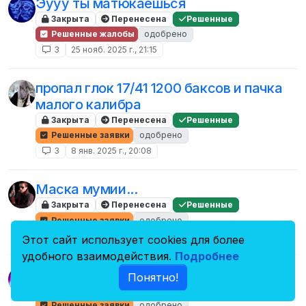
Эууу ты матюкаешься
Закрыта
Перенесена
Решенные
Решенные жалобы
одобрено
3
25 нояб. 2025 г., 21:15
пропал глок 17/41 1200 баксов и пачка
малого калибра
Закрыта
Перенесена
Решенные
Решенные заявки
одобрено
3
8 янв. 2025 г., 20:08
Маска мумии...
Закрыта
Перенесена
Решенные
Решенные заявки
одобрено
3
11 авг. 2024 г., 14:04
Этот сайт использует cookies для более
удобного взаимодействия.
Подробнее
кепка патриота слетела
Понятно!
Закрыта
Перенесена
Решенные
Решенные заявки
одобрено