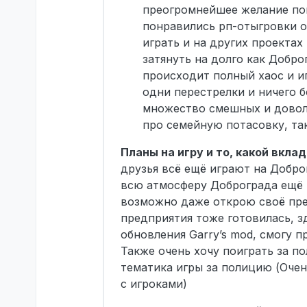
преогромнейшее желание пои
понравились рп-отыгровки о
играть и на других проектах
затянуть на долго как Доброг
происходит полный хаос и и
одни перестрелки и ничего б
множество смешных и доволь
про семейную потасовку, та
Планы на игру и то, какой вкл
друзья всё ещё играют на Добро
всю атмосферу Доброграда ещё р
возможно даже открою своё пред
предприятия тоже готовилась, з
обновления Garry’s mod, смогу 
Также очень хочу поиграть за п
тематика игры за полицию (Очен
с игроками)