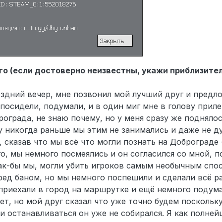
о (если достоверно неизвестны, укажи приблизите
здний вечер, мне позвонил мой лучший друг и предл
посидели, подумали, и в один миг мне в голову прил
ограда, не знаю почему, но у меня сразу же подняло
у никогда раньше мы этим не занимались и даже не ду
сказав что мы всё что могли познать на Доброграде -
о, мы немного посмеялись и он согласился со мной, 
ак-бы мы, могли убить игроков самым необычным спо
ред баном, но мы немного поспешили и сделали всё р
 приехали в город на маршрутке и ещё немного подум
ет, но мой друг сказал что уже точно будем поскольк
и останавливаться он уже не собирался. Я как полнейш