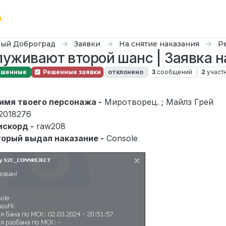
ый Доброград
Заявки
На снятие наказания
Р
луживают второй шанс | Заявка н
ешенные
Решенные заявки
отклонено
3
сообщений
2
участ
ая 2024 г., 03:49
 имя твоего персонажа -
Миротворец. ; Майлз Грей
2018276
искорд -
raw208
торый выдал наказание -
Console