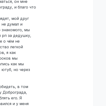
маться, он мне
граду, и благо что
ядят, мой друг
 не думал и
о знакомого, мы
 рп за дедушку,
е о чём не
вство легкой
в, я как
гроков мы
апись как мы
 ютуб, но через
обидеть, в том
у Доброграда,
лять его. Я
вился и у меня