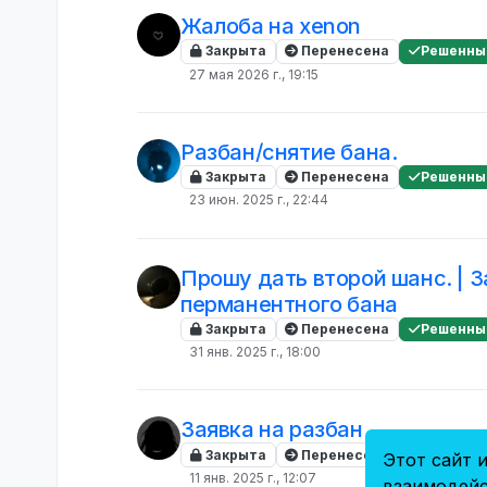
Жалоба на xenon
Закрыта
Перенесена
Решенны
27 мая 2026 г., 19:15
Разбан/снятие бана.
Закрыта
Перенесена
Решенны
23 июн. 2025 г., 22:44
Прошу дать второй шанс. | З
перманентного бана
Закрыта
Перенесена
Решенны
31 янв. 2025 г., 18:00
Заявка на разбан
Закрыта
Перенесена
Решенны
Этот сайт и
11 янв. 2025 г., 12:07
взаимодейс