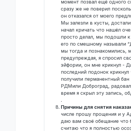
момент позвал ещё одного св
сразу же не поверил посколь
он отказался от моего предл
Мы залезли в кусты, достали
начал кричать что нашёл оче
просто делал, мы подошли к
его по смешному называли “
мы тогда и познакомились, м
предупреждая, я спросил сво
эйфории, он мне крикнул - Д
последний подонок крикнул 
получили перманентный бан 
РДМили Доброград, радовали
время я скрыл эту запись, о
.
Причины для снятия наказан
числе прошу прощения и у А
даю вам своё обещание что 
считаю что я полностью осо