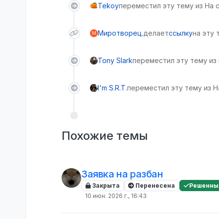
Tekoy
переместил эту тему из На с
Миротворец.
делает
ссылку
на эту 
М
Tony Slark
переместил эту тему из
I'm S.R.T.
переместил эту тему из Н
Похожие темы
Заявка на разбан
Закрыта
Перенесена
Решенны
10 июн. 2026 г., 16:43