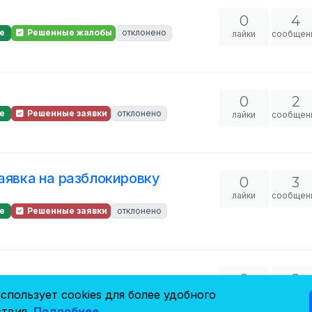
0
4
е
Решенные жалобы
отклонено
лайки
сообщен
0
2
е
Решенные заявки
отклонено
лайки
сообщен
аявка на разблокировку
0
3
лайки
сообщен
е
Решенные заявки
отклонено
0
2
е
Решенные заявки
отклонено
лайки
сообщен
спользует cookies для более удобного
твия.
Подробнее