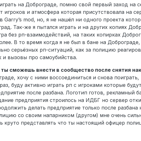
грать на Доброграде, помню свой первый заход на с
т игроков и атмосфера которая присутствовала на сер
 в Garry’s mod, но, я не нашёл ни одного проекта кото
рад. Так-же я пытался играть и на других копиях Добр
гра без рп-взаимодействий, на таких копирках Добро
олее. В то время когда я не был в бане на Доброграде
но серьёзных рп-ситуаций, как за полицию реагиров
к и вызовы про самоубийства.
ад ты сможешь внести в сообщество после снятия нак
граде, хочу с ними воссоединиться и снова поиграть,
аз, буду активно играть рп с игроками которые буду
приятие после разбана. Логотип готов, рекламный б
дание предприятия строилось на ИДБГ но сервер отки
продолжить делать предприятие только после разбана 
олицию со своим напарником (другом) мне очень силь
ь круто представлять что ты настоящий офицер поли