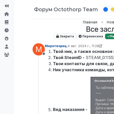
Перейти к содержимому
Форум Octothorp Team
Главная
Нов
Все зас
Закрыта
Перенесена
Р
Миротворец.
4 авг. 2024 г., 11:28
М
отредактировано Tekoy
8 м
Твой ник, а также основное
Не в сети
Твой SteamID -
STEAM_0:1:55
Твои контакты для связи, д
Ник участника команды, ко
Вид наказания -