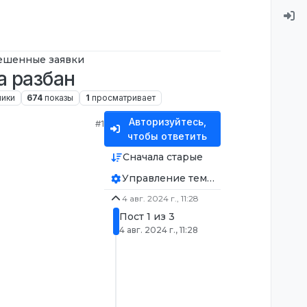
ешенные заявки
а разбан
ники
674
показы
1
просматривает
Авторизуйтесь,
#1
чтобы ответить
Сначала старые
Управление темой
4 авг. 2024 г., 11:28
Пост 1 из 3
4 авг. 2024 г., 11:28