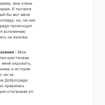
ервер, мне очень
вере. Я пытался
рый-бы мог меня
ограда, но, на них
града происходят
, я вспоминаю
ать на вызовы
азания -
Мои
 прочувствовав
т меня окружать,
аннер и история
с из-за
на Доброграде.
но нравилась
ции отыгрывая рп