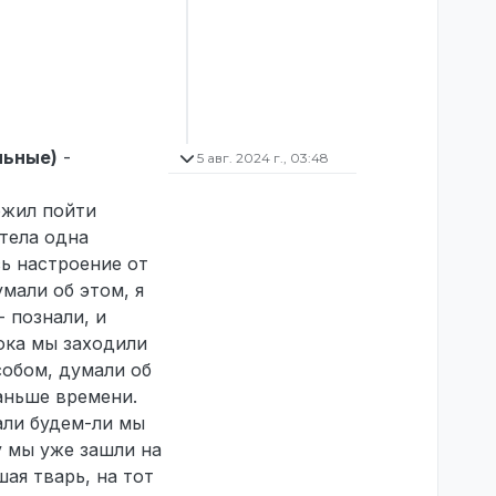
льные)
-
5 авг. 2024 г., 03:48
ожил пойти
етела одна
сь настроение от
мали об этом, я
 познали, и
пока мы заходили
собом, думали об
аньше времени.
али будем-ли мы
у мы уже зашли на
ая тварь, на тот