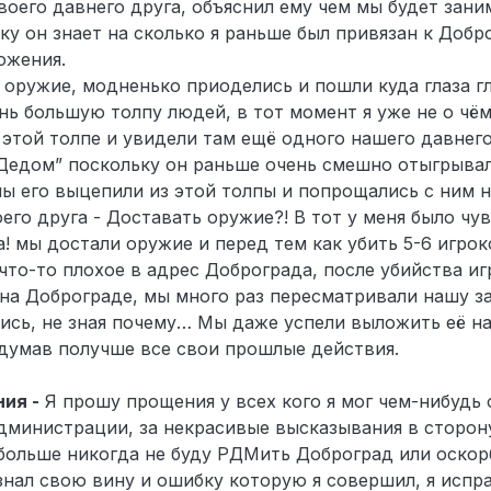
оего давнего друга, объяснил ему чем мы будет зани
ку он знает на сколько я раньше был привязан к Добро
ожения.
 оружие, модненько приоделись и пошли куда глаза гл
нь большую толпу людей, в тот момент я уже не о чём
 этой толпе и увидели там ещё одного нашего давнег
Дедом” поскольку он раньше очень смешно отыгрывал
ы его выцепили из этой толпы и попрощались с ним н
его друга - Доставать оружие?! В тот у меня было чу
а! мы достали оружие и перед тем как убить 5-6 игроко
что-то плохое в адрес Доброграда, после убийства и
на Доброграде, мы много раз пересматривали нашу з
сь, не зная почему… Мы даже успели выложить её на
бдумав получше все свои прошлые действия.
ия -
Я прошу прощения у всех кого я мог чем-нибудь 
дминистрации, за некрасивые высказывания в сторон
больше никогда не буду РДМить Доброград или оскорб
знал свою вину и ошибку которую я совершил, я испра