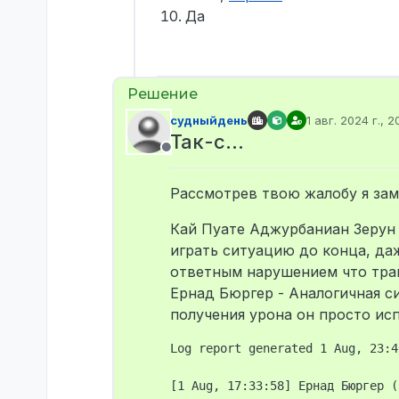
Да
судныйдень
1 авг. 2024 г., 2
отредактирова
Так-с…
Не в сети
Рассмотрев твою жалобу я зам
Кай Пуате Аджурбаниан Зерун 
играть ситуацию до конца, даж
ответным нарушением что трак
Ернад Бюргер - Аналогичная си
получения урона он просто исп
Log report generated 1 Aug, 23:40
[1 Aug, 17:33:58] Ернад Бюргер (