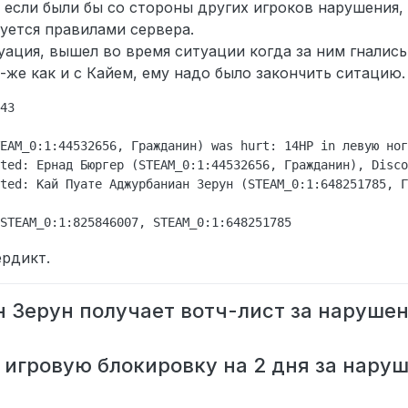
 если были бы со стороны других игроков нарушения, 
уется правилами сервера.
уация, вышел во время ситуации когда за ним гнались
-же как и с Кайем, ему надо было закончить ситацию.
43

EAM_0:1:44532656, Гражданин) was hurt: 14HP in левую ног
ted: Ернад Бюргер (STEAM_0:1:44532656, Гражданин), Disco
ted: Кай Пуате Аджурбаниан Зерун (STEAM_0:1:648251785, Г
ердикт.
 Зерун получает вотч-лист за наруше
 игровую блокировку на 2 дня за нару