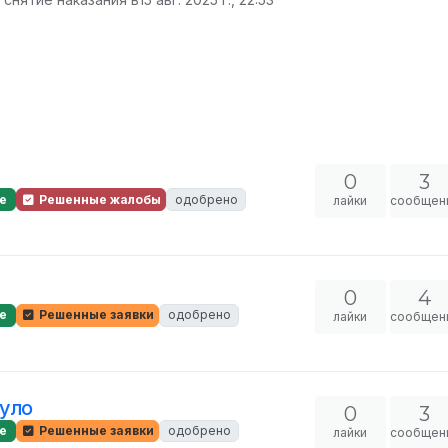
0
3
е
Решенные жалобы
одобрено
лайки
сообщен
0
4
е
Решенные заявки
одобрено
лайки
сообщен
нуло
0
3
е
Решенные заявки
одобрено
лайки
сообщен