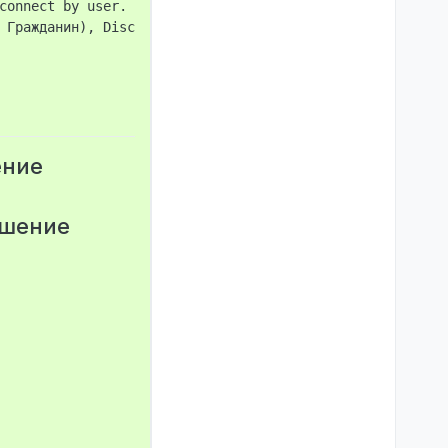
connect by user.

 Гражданин), Disconnect by user.

ение
ушение