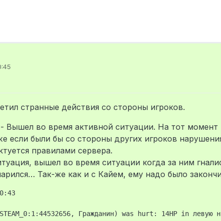
0:45
но
етил странные действия со стороны игроков.
- Вышел во время активной ситуации. На тот момент 
е если были бы со стороны других игроков нарушения
туется правилами сервера.
туация, вышел во время ситуации когда за ним гнали
арился… Так-же как и с Кайем, ему надо было законч
:43

STEAM_0:1:44532656, Гражданин) was hurt: 14HP in левую н