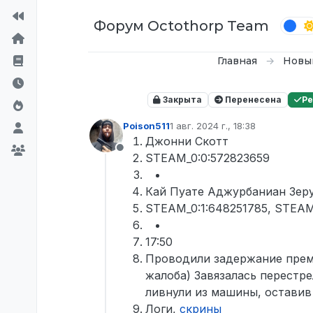
Перейти к содержимому
Форум Octothorp Team
Главная
Новы
Закрыта
Перенесена
Р
Poison511
1 авг. 2024 г., 18:38
отредактировано
Джонни Скотт
Не в сети
STEAM_0:0:572823659
Кай Пуате Аджурбаниан Зер
STEAM_0:1:648251785, STEAM
17:50
Проводили задержание премь
жалоба) Завязалась перестр
ливнули из машины, оставив 
Логи,
скрины