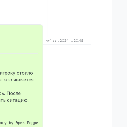
1 авг. 2024 г., 20:45
игроку стоило
, это является
сь. После
ить ситацию.
огу by Эрик Родригес (STEAM_0:1:825846007, Полицейский м