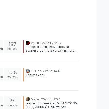
24 янв. 2026 г., 22:37
187
Привет Я очень извиняюсь за
ий
показы
долгий ответ, но в логах я ничего
не смог найти, что подтвердило бы
его нарушения, в твоей ситуации,
но парень кидал неадекватные
отыгровки и ливнул без RP-PM. Итог
Цезарь Маскорпоне получит
19 июл. 2025 г., 14:46
226
строгий watch list за NonRP и
Верну в хран.
LeaveRP
ий
показы
5 июл. 2025 г., 12:07
191
Log report generated 5 Jul, 15:02:35
ий
показы
[2 Jul, 23:18:24] Эллиот Грэй