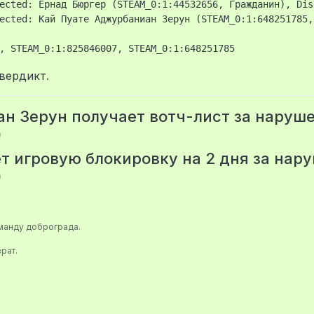
ected: Ернад Бюргер (STEAM_0:1:44532656, Гражданин), Dis
ected: Кай Пуате Аджурбаниан Зерун (STEAM_0:1:648251785,
вердикт.
н Зерун получает вотч-лист за наруш
)
т игровую блокировку на 2 дня за нар
)
оманду доброграда.
рат.