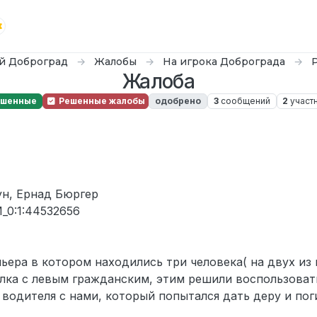
й Доброград
Жалобы
На игрока Доброграда
Жалоба
ешенные
Решенные жалобы
одобрено
3
сообщений
2
участ
ун, Ернад Бюргер
_0:1:44532656
ера в котором находились три человека( на двух из 
елка с левым гражданским, этим решили воспользоват
водителя с нами, который попытался дать деру и поги