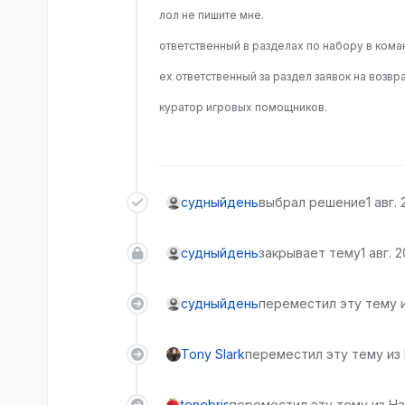
лол не пишите мне.
ответственный в разделах по набору в ком
ex ответственный за раздел заявок на возвра
куратор игровых помощников.
судныйдень
выбрал решение
1 авг.
судныйдень
закрывает тему
1 авг. 
судныйдень
переместил эту тему 
Tony Slark
переместил эту тему из
tenebris
переместил эту тему из На