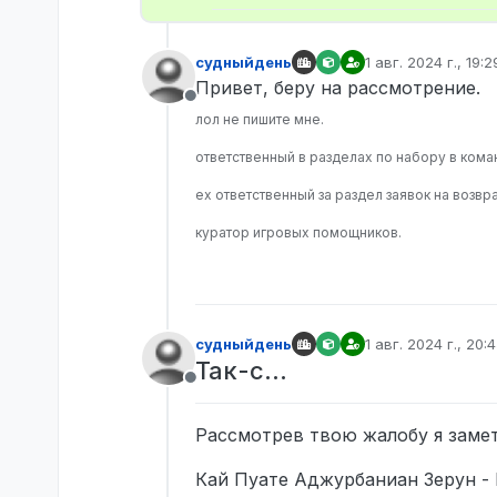
судныйдень
1 авг. 2024 г., 19:2
отредактировано
Привет, беру на рассмотрение.
Не в сети
лол не пишите мне.
ответственный в разделах по набору в ком
ex ответственный за раздел заявок на возвра
куратор игровых помощников.
судныйдень
1 авг. 2024 г., 20:
отредактировано
Так-с…
Не в сети
Рассмотрев твою жалобу я замет
Кай Пуате Аджурбаниан Зерун - 