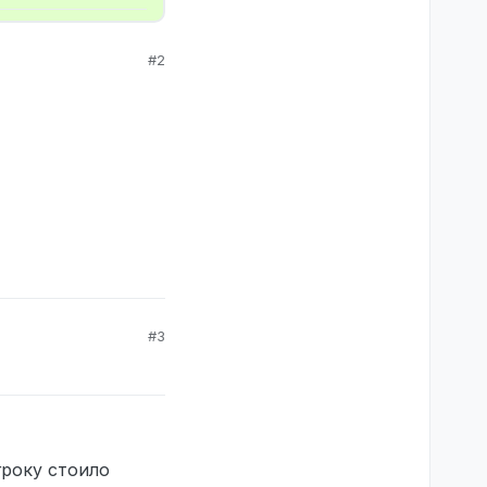
#2
#3
гроку стоило