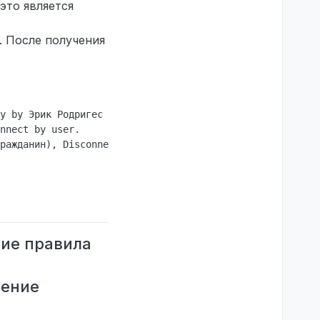
это является
. После получения
у by Эрик Родригес (STEAM_0:1:825846007, Полицейский мед
nnect by user.

ражданин), Disconnect by user.

ние правила
шение