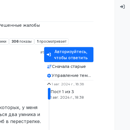
Решенные жалобы
ники
306
показы
1
просматривает
Авторизуйтесь,
#1
чтобы ответить
Сначала старые
Управление темой
1 авг. 2024 г., 18:38
Пост 1 из 3
1 авг. 2024 г., 18:38
которых, у меня
ься два умника и
б в перестрелке.