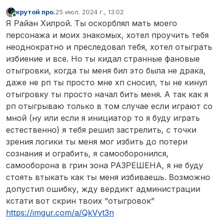
начать драку.
6 незнаю
закрыл его. Я отойду от проекта.
9
https://youtu.be/tB11jRQnFtg
крутой про.
25 июл. 2024 г., 13:02
отредактировано
7 незнаю есть демка
В сети
10 Да
Я Райан Хилрой. Ты оскорблял мать моего
8 Меня сбивает на машине Райан Хилрой. До
персонажа и моих знакомых, хотел проучить тебя
этого он стопил мою машину, Не давая
проехать задом, в этот раз, я останавливаю
неоднократно и преследовал тебя, хотел отыграть
машину, и иду надирать ему зад, я бью его
избиение и все. Но ты кидал странные фановые
машину, в ответ он выходит, и я иду дратся с
отыгровки, когда ты меня бил это была не драка,
ним по рп, но вместо отпора, он берёт
даже не рп ты просто мне хп сносил, ты не кинул
оружие и убивает в зеленой зоне, надо
учесть, что он мог не доставать оружие, а по
отыгровку ты просто начал бить меня. А так как я
рп начать драку.
рп отыгрываю только в том случае если играют со
9
https://youtu.be/tB11jRQnFtg
мной (ну или если я инициатор то я буду играть
10 Да
естественно) я тебя решил застрелить, с точки
зрения логики ты меня мог избить до потери
сознания и ограбить, я самооборонился,
самооборона в грин зона РАЗРЕШЕНА, я не буду
стоять втыкать как ты меня избиваешь. Возможно
допустил ошибку, жду вердикт администрации
кстати вот скрин твоих “отыгровок”
https://imgur.com/a/QkVyt3n