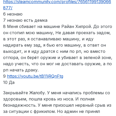
https://steamcommunity.com/profiles/76561199139066
877/
6 незнаю
7 незнаю есть демка
8 Меня сбивает на машине Райан Хилрой. До этого
он стопил мою машину, Не давая проехать задом,
в этот раз, я останавливаю машину, и иду
надирать ему зад, я бью его машину, в ответ он
выходит, и я иду дратся с ним по рп, но вместо
отпора, он берёт оружие и убивает в зеленой зоне,
надо учесть, что он мог не доставать оружие, а по
рп начать драку.
9
https://youtu.be/tB11jRQnFtg
10 Да
Закрывайте Жалобу. У меня начались проблемы со
здоровьем, пошла кровь из носа. И полная
безнадежность. У меня призошел нервный срыв из
за ситуации с фрикилом. Но админ не принял