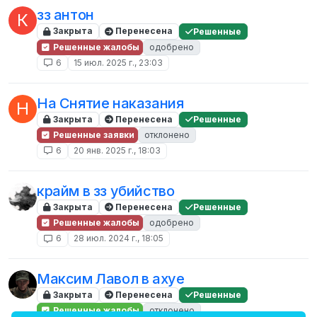
зз антон
К
Закрыта
Перенесена
Решенные
Решенные жалобы
одобрено
6
15 июл. 2025 г., 23:03
На Снятие наказания
Н
Закрыта
Перенесена
Решенные
Решенные заявки
отклонено
6
20 янв. 2025 г., 18:03
крайм в зз убийство
Закрыта
Перенесена
Решенные
Решенные жалобы
одобрено
6
28 июл. 2024 г., 18:05
Максим Лавол в ахуе
Закрыта
Перенесена
Решенные
Решенные жалобы
отклонено