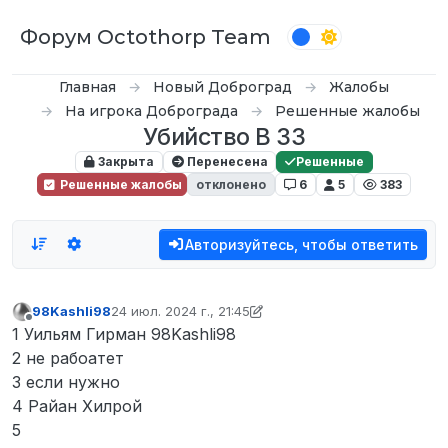
Перейти к содержимому
Форум Octothorp Team
Главная
Новый Доброград
Жалобы
На игрока Доброграда
Решенные жалобы
Убийство В ЗЗ
Закрыта
Перенесена
Решенные
Решенные жалобы
отклонено
6
5
383
Авторизуйтесь, чтобы ответить
98Kashli98
24 июл. 2024 г., 21:45
отредактировано D0n Bar0n
Не в сети
1 Уильям Гирман 98Kashli98
2 не рабоатет
3 если нужно
4 Райан Хилрой
5