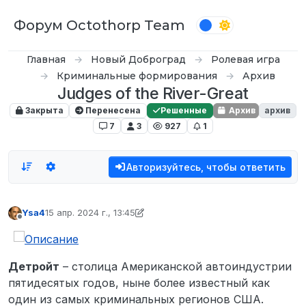
Перейти к содержимому
Форум Octothorp Team
Главная
Новый Доброград
Ролевая игра
Криминальные формирования
Архив
Judges of the River-Great
Закрыта
Перенесена
Решенные
Архив
архив
7
3
927
1
Авторизуйтесь, чтобы ответить
Ysa4
15 апр. 2024 г., 13:45
отредактировано Ysa4
Не в сети
Детройт
– столица Американской автоиндустрии
пятидесятых годов, ныне более известный как
один из самых криминальных регионов США.