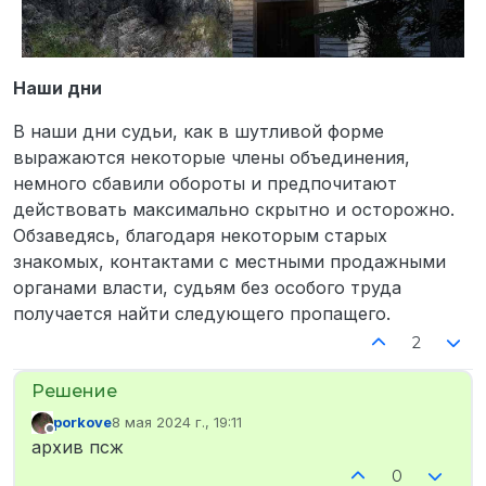
Наши дни
В наши дни судьи, как в шутливой форме
выражаются некоторые члены объединения,
немного сбавили обороты и предпочитают
действовать максимально скрытно и осторожно.
Обзаведясь, благодаря некоторым старых
знакомых, контактами с местными продажными
органами власти, судьям без особого труда
получается найти следующего пропащего.
2
porkove
8 мая 2024 г., 19:11
отредактировано
Не в сети
архив псж
0