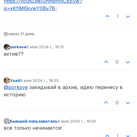
https://youtu.be/0nmpnNCbzSw?
si=xKflM6kywY0Bv78-
1
через 21 день
porkove
6 мая 2024 г., 16:15
отредактировано
Не в сети
актив??
0
Ysa4
8 мая 2024 г., 18:55
отредактировано
Не в сети
@
porkove
закидывай в архив, идею перенесу в
историю
0
Бывший пользователь
8 мая 2024 г., 19:00
?
отредактировано
Не в сети
всё только начинается!
1