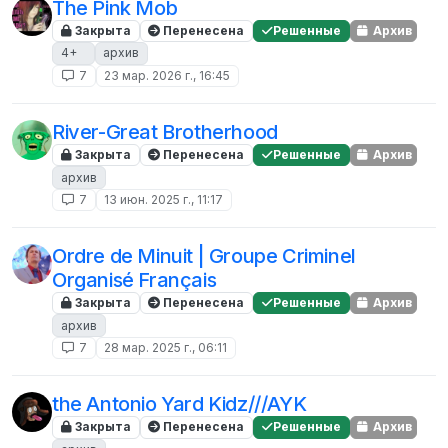
The Pink Mob
Закрыта
Перенесена
Решенные
Архив
4+⠀
архив
7
23 мар. 2026 г., 16:45
River-Great Brotherhood
Закрыта
Перенесена
Решенные
Архив
архив
7
13 июн. 2025 г., 11:17
Ordre de Minuit | Groupe Criminel
Organisé Français
Закрыта
Перенесена
Решенные
Архив
архив
7
28 мар. 2025 г., 06:11
the Antonio Yard Kidz///AYK
Закрыта
Перенесена
Решенные
Архив