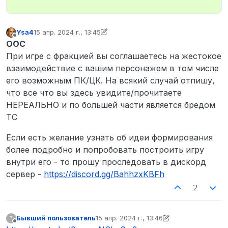
Ysa4
15 апр. 2024 г., 13:45
отредактировано Ysa4
Не в сети
OOC
При игре с фракцией вы соглашаетесь на жестокое
взаимодействие с вашим персонажем в том числе
его возможным ПК/ЦК. На всякий случай отпишу,
что все что вы здесь увидите/прочитаете
НЕРЕАЛЬНО и по большей части является бредом
ТС
Если есть желание узнать об идеи формирования
более подробно и попробовать построить игру
внутри его - то прошу проследовать в дискорд
сервер -
https://discord.gg/BahhzxKBFh
2
Бывший пользователь
15 апр. 2024 г., 13:46
?
отредактировано Бывший пользовател
Не в сети