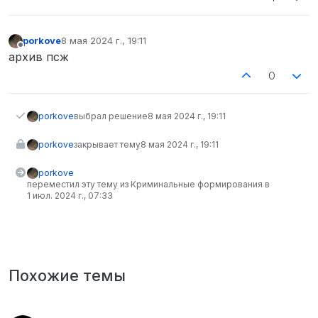
porkove
8 мая 2024 г., 19:11
отредактировано
Не в сети
архив псж
0
porkove
выбрал решение
8 мая 2024 г., 19:11
porkove
закрывает тему
8 мая 2024 г., 19:11
porkove
переместил эту тему из Криминальные формирования в
1 июл. 2024 г., 07:33
Похожие темы