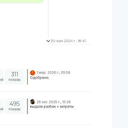
30 мая 2024 г., 18:41
1 мар. 2026 г., 05:56
311
T
Одобрено.
ий
показы
26 окт. 2025 г., 10:26
495
выдали разбан + запреты
ий
показы