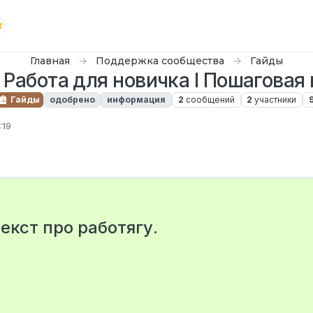
Главная
Поддержка сообщества
Гайды
 Работа для новичка l Пошаговая
Гайды
одобрено
информация
2
сообщений
2
участники
:19
екст про работягу.