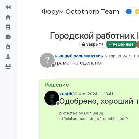
Перейти к содержимому
Форум Octothorp Team
Городской работник l
Закрыта
Решенные
Бывший пользователь
15 апр. 2024 г., 08
?
отредактировано
грамотно сделано
Не в сети
kustik
30 мая 2024 г., 18:41
отредактировано
Одобрено, хороший т
Не в сети
protected by D0n Bar0n
official ambassador of trueshh studi0