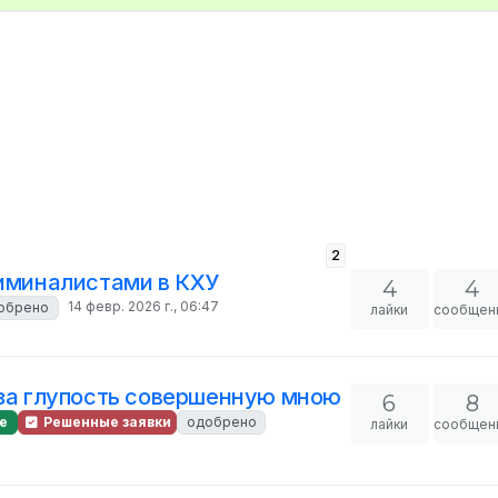
2
риминалистами в КХУ
4
4
14 февр. 2026 г., 06:47
обрено
лайки
сообщен
 за глупость совершенную мною
6
8
е
Решенные заявки
одобрено
лайки
сообщен