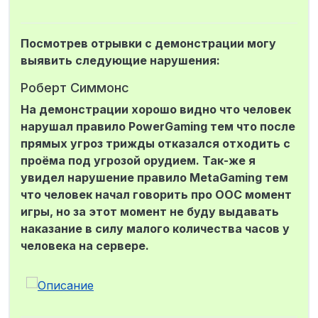
Роберт Симмонс - нет, неизвестный
муниципал - нет
Нет
Посмотрев отрывки с демонстрации могу
26.03.24 - 18:10
выявить следующие нарушения:
Заприметили ребят на ограбление,
хотел зайти внутрь помещения, но
Роберт Симмонс
один из них меня заблочил по
механу(Роберт Симмонс) и я застрял
На демонстрации хорошо видно что человек
в дверном проеме.
нарушал правило PowerGaming тем что после
Ребята, которые подвезли Роберта
достали оружие и пригрозили
прямых угроз трижды отказался отходить с
Роберту, чтобы тот отошел, но он
проёма под угрозой орудием. Так-же я
упорно продолжает стоять и
увидел нарушение правило MetaGaming тем
оскорблять тех кто его подвез. Тим
что человек начал говорить про OOC момент
Овишер посчитал что ребята с
оружием угрожают мне и расстрелял
игры, но за этот момент не буду выдавать
их и уже сам начал угрожать Роберту,
наказание в силу малого количества часов у
дабы тот отошел. Да и я сам достал
человека на сервере.
оружие, чтобы пригрозит тому, но он
стоял как камень, начав рассуждать
про ДАРК РП и админов в голосовой
чат. К этому моменту завязалась
перестрелка с копами. И
воспользовавшись моментом,