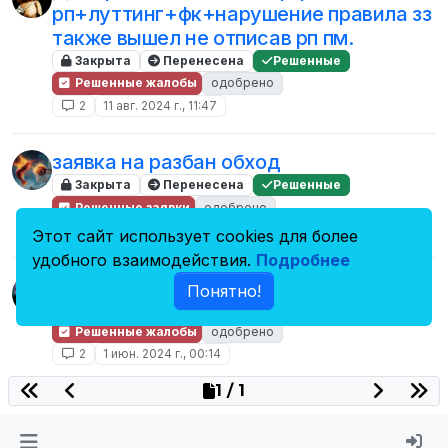
рп+луттинг+фк+нарушение правила зз
также вышел не отписав рп пм.
Закрыта
Перенесена
Решенные
Решенные жалобы
одобрено
2
11 авг. 2024 г., 11:47
заявка на разбан обход
Закрыта
Перенесена
Решенные
Решенные заявки
одобрено
2
8 авг. 2024 г., 04:00
Этот сайт использует cookies для более
удобного взаимодействия.
Подробнее
лив рп
Понятно!
Закрыта
Перенесена
Решенные
Решенные жалобы
одобрено
2
1 июн. 2024 г., 00:14
1 / 1