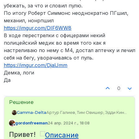
убежать, за что и словил пулю.
По итогу Роберт Симмонс неоднократно ПГшил,
механил, нонрпшил
https://imgur.com/DIF6WW8
В ходе перестрелки с офицерами некий
полицейский медик во время того как я
настреливаю по нему с М4, достал аптечку и лечил
себя на бегу, уворачиваясь от пуль.
https://imgur.com/DjalJmm
Демка, логи
Да
0
Gamma-Delta
Артур Галиев, Тим Овишер, Эдди Кинг
STEAM_0:0:57199909
gordonfreeman
24 апр. 2024 г., 18:08
gamma_delta
отредактировано
Не в сети
Роберт Симмонс и неизвестный
Привет!
муниципал