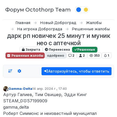
Перейти к содержимому
Форум Octothorp Team
Главная
Новый Доброград
Жалобы
На игрока Доброграда
Решенные жалобы
дарк рп новичек 25 минут и муник
нео c аптечкой
Закрыта
Перенесена
Решенные
Решенные жалобы
одобрено
2
2
353
1
Авторизуйтесь, чтобы ответить
Gamma-Delta
14 апр. 2024 г., 17:40
отредактировано
Не в сети
Артур Галиев, Тим Овишер, Эдди Кинг
STEAM_0:0:57199909
gamma_delta
Роберт Симмонс и неизвестный муниципал