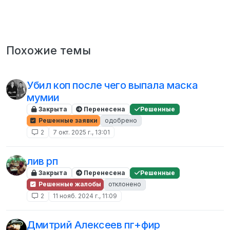
Похожие темы
Убил коп после чего выпала маска
мумии
Закрыта
Перенесена
Решенные
Решенные заявки
одобрено
2
7 окт. 2025 г., 13:01
лив рп
Закрыта
Перенесена
Решенные
Решенные жалобы
отклонено
2
11 нояб. 2024 г., 11:09
Дмитрий Алексеев пг+фир