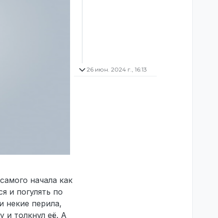
26 июн. 2024 г., 16:13
 самого начала как
я и погулять по
и некие перила,
у и толкнул её. А