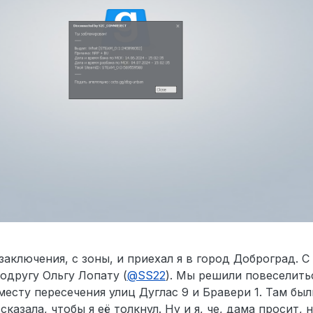
заключения, с зоны, и приехал я в город Доброград. С
подругу Ольгу Лопату (
@
SS22
). Мы решили повеселитьс
есту пересечения улиц Дуглас 9 и Бравери 1. Там был
сказала, чтобы я её толкнул. Ну и я, че, дама просит, н