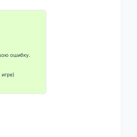
вою ошибку.
 игре)