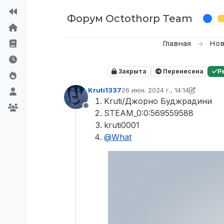
Перейти к содержимому
Форум Octothorp Team
Главная
Нов
Закрыта
Перенесена
Р
Kruti1337
26 июн. 2024 г., 14:14
отредактировано Kruti1337
Kruti/Джорно Буджрадини
Не в сети
STEAM_0:0:569559588
kruti0001
@
What