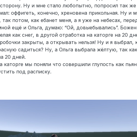
в сторону. Ну и мне стало любопытно, попросил так же
умал: оффигеть, конечно, хреновена прикольная. Ну и м
 так потом, как ебанет меня, а я уже на небесах, пере
мной ещё и Ольга, думаю: “Ой, довыебывались”. Божен
елая как снег, в другой отработка на каторге на 20 дн
робочки закрыты, а открывать нельзя! Ну и я выбрал, 
расную садиться? Ну, а Ольга выбрала жёлтую, так как
а 20 дней.
а каторге мы поняли что совершили глупость как пья
стить под расписку.