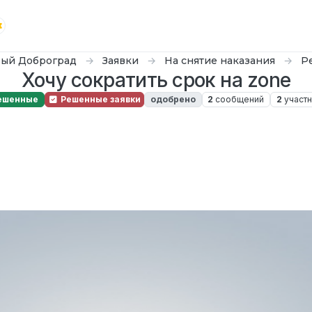
ый Доброград
Заявки
На снятие наказания
Р
Хочу сократить срок на zone
ешенные
Решенные заявки
одобрено
2
сообщений
2
участн