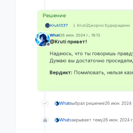
Kruti/Джорно Буджрадини
Kruti1337
What
26 июн. 2024 г., 16:13
STEAM_0:0:569559588
отредактировано
@Kruti привет!
kruti0001
Не в сети
Надеюсь, что ты говоришь правду
@
What
Думаю вы достаточно просидели, 
Вердикт:
Помиловать, нельзя казн
What
выбрал решение
26 июн. 2024 г
What
закрывает тему
26 июн. 2024 г.