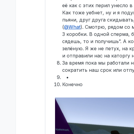
её как с этих перил унесло 
Как тоже уебнет, ну и я под
пьяни, друг друга скидывать,
(
@
What
). Смотрю, рядом со 
3 коробки. В одной сперма, б
сядешь, то и получишь”. А ко
зелёную. Я же не петух, на к
и отправили нас на каторгу н
За время пока мы работали н
сократить наш срок или отпу
Конечно