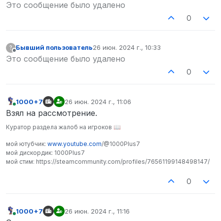
Не в сети
Это сообщение было удалено
0
Бывший пользователь
26 июн. 2024 г., 10:33
?
отредактировано
Не в сети
Это сообщение было удалено
0
1000+7
26 июн. 2024 г., 11:06
отредактировано
В сети
Взял на рассмотрение.
Куратор раздела жалоб на игроков 📖
мой ютубчик:
www.youtube.com
/@1000Plus7
мой дискордик: 1000Plus7
мой стим: https://steamcommunity.com/profiles/76561199148498147/
0
1000+7
26 июн. 2024 г., 11:16
отредактировано
В сети