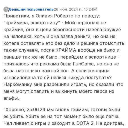
Бывший пользователь
26 июн. 2024 г., 10:24
?
отредактировано Бывший пользовател
Не в сети
Приветики, я Оливия Робертс по поводу:
“краймера, эскортницу” - Мой персонаж не
краймил, она в цели безопасности навела оружие
на человека, хоть и она взяла деньги, но она не
хотела оставлять это без дело и решила отомстить
таким случаем, после КРАЙМА вообще не было и
раньше так же не было, перейдём к эскортнице -
признаюсь что реклама была FunGame, но она не
была настолько важной лол. А если женщина
изнасилована то ей нельзя никуда поступать?
Наркоманку мне разрешили играть, но сказали что
меня могут спалить и выкинуть моего перса из
альфы.
“Хорошо, 25.06.24 мы вновь геймим, готовы были
ее убить. Убить ее на тот момент было еще легче.
Чел ливает с игры и заходит в DOTA 2. Не доиграв,