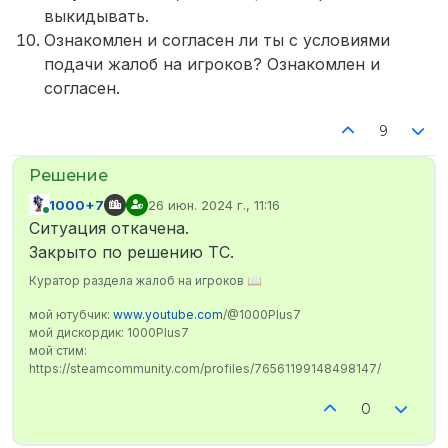
выкидывать.
Ознакомлен и согласен ли ты с условиями
подачи жалоб на игроков? Ознакомлен и
согласен.
9
1000+7
26 июн. 2024 г., 11:16
отредактировано
В сети
Ситуация откачена.
Закрыто по решению ТС.
Куратор раздела жалоб на игроков 📖
мой ютубчик:
www.youtube.com
/@1000Plus7
мой дискордик: 1000Plus7
мой стим:
https://steamcommunity.com/profiles/76561199148498147/
0