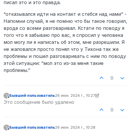
писал это и это правда.
“отказывался идти на контакт и стебся над нами” -
Напомни случай, я не помню что бы такое говорил,
вроде со всеми разговаривал. Кстати по поводу я
того что я забываю про вас, я спросил у человека
мол могу ли я написать об этом, мне разрешили. Я
не жаловался просто понял что у Тихона так же
проблемы и пошел разговаривать с ним по поводу
этой ситуации: “мол это из-за меня такие
проблемы.”
0
Бывший пользователь
26 июн. 2024 г., 10:27
?
отредактировано Бывший пользовател
Не в сети
Это сообщение было удалено
0
Бывший пользователь
26 июн. 2024 г., 10:28
?
отредактировано