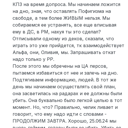
КПЗ на время допроса. Мы начинаем ложится
на дно, зная, что оставлять Пофигизма на
свободе, а тем более ЖИВЫМ нельзя. Мы
собираемся ее устранять, все еще вписывая
ему в ДС, в PM, нахуя ты это сделал?
Отписывали одному из деков, сказали, что
играть это уже прийдется, тк взаимодействует
Альфа, они, Оливия, мы. Запрашивать откат
надо только у РР.
После этого мы обречены на ЦА персов,
пытаемся избавиться от нее и залечь на дно.
Подтягиваем информацию, людей. В тот же
день мы начинаем осуществлять свой план,
она засветилась на радарах и ее должны были
убить. Она буквально было легкой целью в тот
момент. Но, что? Правильно, челик ливает и
говорит, что ему надо идти с словами -
ПРОДОЛЖИМ ЗАВТРА. Хорошо, 25.06.24 мы
вновь геймим, готовы были ее убить. Убить ее