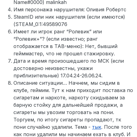
Name#0000) malinkah
Имя персонажа нарушителя: Оливия Робертс
SteamID или ник нарушителя (если имеются)
(STEAM_0:1:49589076
Имеет ли игрок ранг “Ролевик” или
“Ролевик+”? (если известно; ранг
отображается в TAB-меню): Нет, бывший
гейммастер, что не прошел стажировку.
Дата и время произошедшего по МСК (если
достоверно неизвестны, укажи
приблизительные) 17.04.24-26.06.24.
Описание ситуации… Начнем, мы сидим в
клубе, геймим. Тут к нам приходит поставка по
сигаретам и наркоте, наркоту скидываем за
барную стойку для дальнейшей продажи, а
сигареты мы увозим торговать на пони.
Торгуем, по итогу сигареты пропадают, тк
пони случайно удалили. Тема -
тык
. После того
как пони удалили мы начинаем ехать в клуб. И