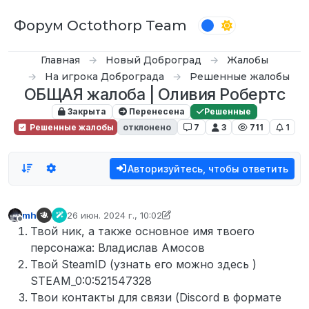
Перейти к содержимому
Форум Octothorp Team
Главная
Новый Доброград
Жалобы
На игрока Доброграда
Решенные жалобы
ОБЩАЯ жалоба | Оливия Робертс
Закрыта
Перенесена
Решенные
Решенные жалобы
отклонено
7
3
711
1
Авторизуйтесь, чтобы ответить
mh
26 июн. 2024 г., 10:02
отредактировано KillerBunny
Не в сети
Твой ник, а также основное имя твоего
персонажа: Владислав Амосов
Твой SteamID (узнать его можно здесь )
STEAM_0:0:521547328
Твои контакты для связи (Discord в формате