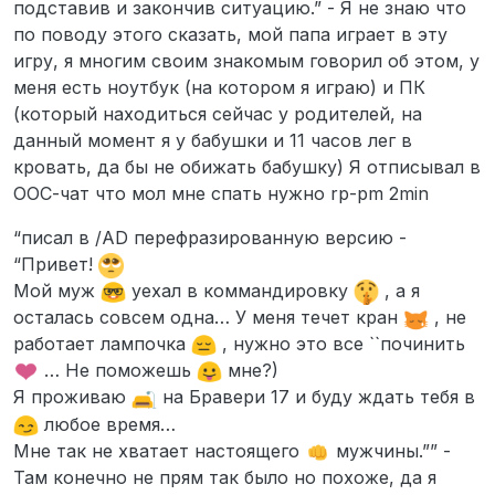
подставив и закончив ситуацию.” - Я не знаю что
по поводу этого сказать, мой папа играет в эту
игру, я многим своим знакомым говорил об этом, у
меня есть ноутбук (на котором я играю) и ПК
(который находиться сейчас у родителей, на
данный момент я у бабушки и 11 часов лег в
кровать, да бы не обижать бабушку) Я отписывал в
ООС-чат что мол мне спать нужно rp-pm 2min
“писал в /AD перефразированную версию -
“Привет!
Мой муж
уехал в коммандировку
, а я
осталась совсем одна… У меня течет кран
, не
работает лампочка
, нужно это все ``починить
… Не поможешь
мне?)
Я проживаю
на Бравери 17 и буду ждать тебя в
любое время…
Мне так не хватает настоящего
мужчины.”” -
Там конечно не прям так было но похоже, да я