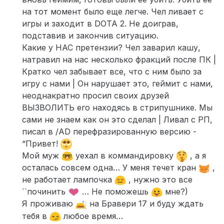
на тот момент было еще легче. Чел ливает с
игры и заходит в DOTA 2. Не доиграв,
подставив и закончив ситуацию.
Какие у НАС претензии? Чел заварил кашу,
натравил на нас несколько фракций после ПК |
Кратко чел забывает все, что с ним было за
игру с нами | Он нарушает это, геймит с нами,
неоднакратно просил своих друзей
ВЫЗВОЛИТЬ его находясь в стрипушнике. Мы
сами не знаем как он это сделал | Ливал с РП,
писал в /AD перефразированную версию -
“Привет!
Мой муж
уехал в коммандировку
, а я
осталась совсем одна… У меня течет кран
,
не работает лампочка
, нужно это все
``починить
… Не поможешь
мне?)
Я проживаю
на Бравери 17 и буду ждать
тебя в
любое время…