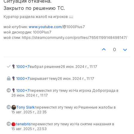
Ситуация откачена.
Закрыто по решению ТС.
Куратор раздела жалоб на игроков 📖
мой ютубчик:
www.youtube.com
/@1000Plus7
мой дискордик: 1000Plus7
мой стим: https://steamcommunity.com/profiles/76561199148498147/
0
1000+7
выбрал решение
26 июн. 2024 г., 11:17
1000+7
закрывает тему
26 июн. 2024 г., 11:17
1000+7
переместил эту тему из На игрока Доброграда в
26 июн. 2024 г., 11:17
Tony Slark
переместил эту тему из Решенные жалобы в
15 авг. 2025 г., 22:35
tenebris
переместил эту тему из На снятие наказания в
15 авг. 2025 г., 22:53