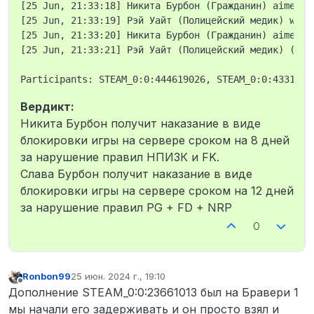
[25 Jun, 21:33:18] Никита Бурбон (Гражданин) aimed a
откуда кто-то достаёт пистолет по
[25 Jun, 21:33:19] Рэй Уайт (Полицейский медик) was 
среди Бравери и начинает по мне
[25 Jun, 21:33:20] Никита Бурбон (Гражданин) aimed a
стрелять я не достаю оружие и
[25 Jun, 21:33:21] Рэй Уайт (Полицейский медик) (inv
нажимаю кнопку паники меня
убивают по среди улицы и убийца
просто убегает. Приехали офицеры
оказали мне ПМП и я пошёл в
больницу.
Вердикт:
Нету, я не думал, что кто-то
Никита Бурбон получит наказание в виде
додумается убивать меня по среди
блокировки игры на сервере сроком на 8 дней
улицы (Логи)
за нарушение правил НПИЗК и FK.
Да
Слава Бурбон получит наказание в виде
блокировки игры на сервере сроком на 12 дней
за нарушение правил PG + FD + NRP
0
Ronbon99
25 июн. 2024 г., 19:10
отредактировано
Не в сети
Дополнение STEAM_0:0:23661013 был на Бравери 1
мы начали его задерживать и он просто взял и