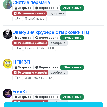
Снятие пермача
Закрыта
Перенесена
Решенные
Решенные заявки
одобрено
4
15 дней назад
Эвакуция крузера с парковки ПД
Закрыта
Перенесена
Решенные
Решенные жалобы
одобрено
4
27 сент. 2025 г., 21:11
НПИЗП
Закрыта
Перенесена
Решенные
Решенные жалобы
одобрено
4
3 авг. 2025 г., 19:42
FreeKill
Закрыта
Перенесена
Решенные
Решенные жалобы
одобрено