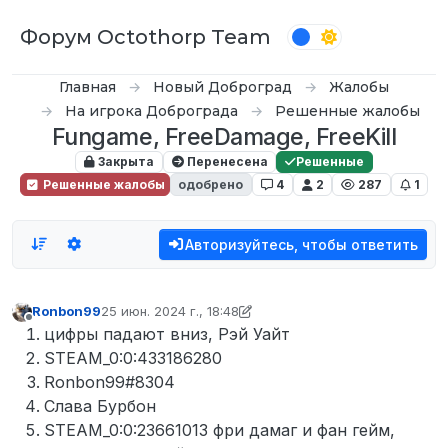
Перейти к содержимому
Форум Octothorp Team
Главная
Новый Доброград
Жалобы
На игрока Доброграда
Решенные жалобы
Fungame, FreeDamage, FreeKill
Закрыта
Перенесена
Решенные
Решенные жалобы
одобрено
4
2
287
1
Авторизуйтесь, чтобы ответить
Ronbon99
25 июн. 2024 г., 18:48
отредактировано What
Не в сети
цифры падают вниз, Рэй Уайт
STEAM_0:0:433186280
Ronbon99#8304
Слава Бурбон
STEAM_0:0:23661013 фри дамаг и фан гейм,