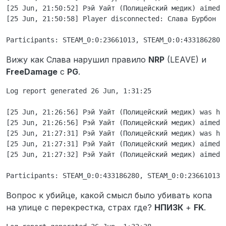
другой одежде и так же меня бьёт два
[25 Jun, 21:50:52] Рэй Уайт (Полицейский медик) aimed 
раза и убегает в переулок. Я понимаю,
[25 Jun, 21:50:58] Player disconnected: Слава Бурбон (Г
что они меня туда заманивают так как я
был один, я отыгрываю ранение и
запрашиваю подкрепление. Потом во
второй раз тот же самый подходит и бьёт
Вижу как Слава нарушил правило
NRP
(LEAVE) и
меня опять я достаю пистолет навожусь
FreeDamage
с
PG
.
на него, но он убегает. Потом в третий
раз я стою и жду когда он опять ко мне
Log report generated 26 Jun, 1:31:25

подойдёт и держу руку на тайзере, он
подходит бьёт меня я промахиваюсь, но
[25 Jun, 21:26:56] Рэй Уайт (Полицейский медик) was hu
не бегу за ним. После того как он понял,
[25 Jun, 21:26:56] Рэй Уайт (Полицейский медик) aimed 
что я не буду за ним вот так бегать, он
походит в ЧЕТВЁРТЫЙ раз и я уже достаю
[25 Jun, 21:27:31] Рэй Уайт (Полицейский медик) was hu
пистолет, он бежит на пистолет, я его
[25 Jun, 21:27:31] Рэй Уайт (Полицейский медик) aimed 
застреливаю и вызываю подкрепление.
[25 Jun, 21:27:32] Рэй Уайт (Полицейский медик) aimed 
Приехал другой медик его осмотрел и
поднял, после меня просят дать ему
одеть донат одежду я так и поступаю, но
когда я его развязал он начинает уходить
Вопрос к убийце, какой смысл было убивать копа
и я уже ему говорю, что церемониться не
на улице с перекрестка, страх где?
НПИЗК
+
FK
.
буду. Он встал к стене я накинул на него
наручники и начинаю вести. Как не откуда