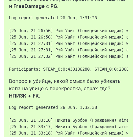
заманивают так как я был один, я
и
FreeDamage
с
PG
.
отыгрываю ранение и запрашиваю
подкрепление. Потом во второй раз
Log report generated 26 Jun, 1:31:25

тот же самый подходит и бьёт меня
опять я достаю пистолет навожусь
[25 Jun, 21:26:56] Рэй Уайт (Полицейский медик) was 
на него, но он убегает. Потом в
[25 Jun, 21:26:56] Рэй Уайт (Полицейский медик) aime
третий раз я стою и жду когда он
опять ко мне подойдёт и держу руку
[25 Jun, 21:27:31] Рэй Уайт (Полицейский медик) was 
на тайзере, он подходит бьёт меня я
[25 Jun, 21:27:31] Рэй Уайт (Полицейский медик) aime
промахиваюсь, но не бегу за ним.
[25 Jun, 21:27:32] Рэй Уайт (Полицейский медик) aime
После того как он понял, что я не
буду за ним вот так бегать, он
походит в ЧЕТВЁРТЫЙ раз и я уже
достаю пистолет, он бежит на
Вопрос к убийце, какой смысл было убивать
пистолет, я его застреливаю и
копа на улице с перекрестка, страх где?
вызываю подкрепление. Приехал
НПИЗК
+
FK
.
другой медик его осмотрел и
поднял, после меня просят дать ему
одеть донат одежду я так и
Log report generated 26 Jun, 1:32:38

поступаю, но когда я его развязал
он начинает уходить и я уже ему
[25 Jun, 21:33:16] Никита Бурбон (Гражданин) aimed a
говорю, что церемониться не буду.
[25 Jun, 21:33:17] Никита Бурбон (Гражданин) aimed a
Он встал к стене я накинул на него
[25 Jun, 21:33:18] Рэй Уайт (Полицейский медик) was 
наручники и начинаю вести. Как не