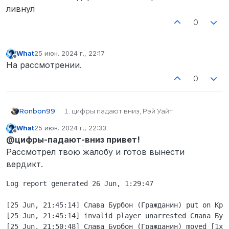
ливнул
0
What
25 июн. 2024 г., 22:17
отредактировано
Не в сети
На рассмотрении.
0
Ronbon99
цифры падают вниз, Рэй Уайт
STEAM_0:0:433186280
What
25 июн. 2024 г., 22:33
Ronbon99#8304
отредактировано
Не в сети
@цифры-падают-вниз привет!
Слава Бурбон
STEAM_0:0:23661013 фри дамаг и фан гейм,
Рассмотрел твою жалобу и готов вынести
второго который меня убил у меня нету
вердикт.
У первого нет, у второго неизвестно
25 Июня, примерно в 21:30
Log report generated 26 Jun, 1:29:47

Стою на Рузвельте за полицейского
подходит тип и ударяет меня два раза и
[25 Jun, 21:45:14] Слава Бурбон (Гражданин) put on Крас
убегает, я отыгрываю ранения и не бегу
[25 Jun, 21:45:14] invalid player unarrested Слава Бурб
за ним, перехожу дорогу и становлюсь на
[25 Jun, 21:50:48] Слава Бурбон (Гражданин) moved [1xF
перекрёстке, подходит ещё один в