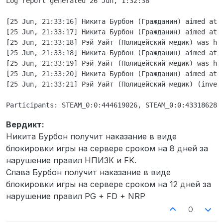
Log report generated 26 Jun, 1:32:38

кто-то достаёт пистолет по среди
Бравери и начинает по мне стрелять я не
достаю оружие и нажимаю кнопку паники
[25 Jun, 21:33:16] Никита Бурбон (Гражданин) aimed at 
меня убивают по среди улицы и убийца
[25 Jun, 21:33:17] Никита Бурбон (Гражданин) aimed at 
просто убегает. Приехали офицеры
[25 Jun, 21:33:18] Рэй Уайт (Полицейский медик) was hu
оказали мне ПМП и я пошёл в больницу.
[25 Jun, 21:33:18] Никита Бурбон (Гражданин) aimed at 
Нету, я не думал, что кто-то додумается
[25 Jun, 21:33:19] Рэй Уайт (Полицейский медик) was hu
убивать меня по среди улицы (Логи)
[25 Jun, 21:33:20] Никита Бурбон (Гражданин) aimed at 
Да
[25 Jun, 21:33:21] Рэй Уайт (Полицейский медик) (inven
Вердикт:
Никита Бурбон получит наказание в виде
блокировки игры на сервере сроком на 8 дней за
нарушение правил НПИЗК и FK.
Слава Бурбон получит наказание в виде
блокировки игры на сервере сроком на 12 дней за
нарушение правил PG + FD + NRP
0