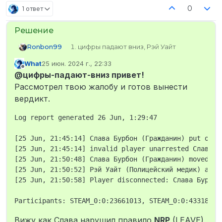
0
1 ответ
Ronbon99
цифры падают вниз, Рэй Уайт
STEAM_0:0:433186280
What
25 июн. 2024 г., 22:33
Ronbon99#8304
отредактировано
Не в сети
@цифры-падают-вниз привет!
Слава Бурбон
STEAM_0:0:23661013 фри дамаг и фан
Рассмотрел твою жалобу и готов вынести
гейм, второго который меня убил у
вердикт.
меня нету
У первого нет, у второго
Log report generated 26 Jun, 1:29:47

неизвестно
25 Июня, примерно в 21:30
[25 Jun, 21:45:14] Слава Бурбон (Гражданин) put on Кр
Стою на Рузвельте за полицейского
[25 Jun, 21:45:14] invalid player unarrested Слава Бу
подходит тип и ударяет меня два
[25 Jun, 21:50:48] Слава Бурбон (Гражданин) moved [1
раза и убегает, я отыгрываю
ранения и не бегу за ним, перехожу
[25 Jun, 21:50:52] Рэй Уайт (Полицейский медик) aime
дорогу и становлюсь на
[25 Jun, 21:50:58] Player disconnected: Слава Бурбон
перекрёстке, подходит ещё один в
другой одежде и так же меня бьёт
два раза и убегает в переулок. Я
понимаю, что они меня туда
Вижу как Слава нарушил правило
NRP
(LEAVE)