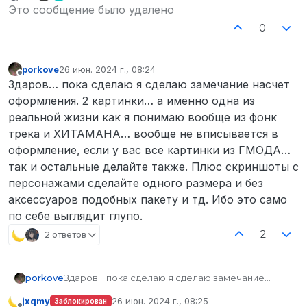
Не в сети
Это сообщение было удалено
0
porkove
26 июн. 2024 г., 08:24
отредактировано
Не в сети
Здаров… пока сделаю я сделаю замечание насчет
оформления. 2 картинки… а именно одна из
реальной жизни как я понимаю вообще из фонк
трека и ХИТАМАНА… вообще не вписывается в
оформление, если у вас все картинки из ГМОДА…
так и остальные делайте также. Плюс скриншоты с
персонажами сделайте одного размера и без
аксессуаров подобных пакету и тд. Ибо это само
по себе выглядит глупо.
2
2 ответов
porkove
Здаров… пока сделаю я сделаю замечание
насчет оформления. 2 картинки… а именно одна
jxqmy
26 июн. 2024 г., 08:25
Заблокирован
из реальной жизни как я понимаю вообще из
отредактировано