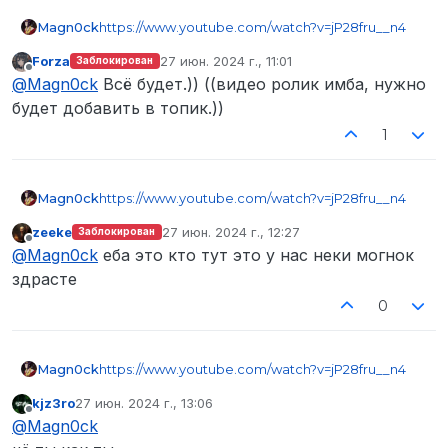
https://www.youtube.com/watch?v=jP28fru__n4
Magn0ck
Forza
27 июн. 2024 г., 11:01
Заблокирован
жду развитие сюжета и появление такого
отредактировано
Не в сети
@
Magn0ck
Всё будет.)) ((видео ролик имба, нужно
персонажа как “Джимми Донской Табак”,
представляющего из себя брата Джо
будет добавить в топик.))
Мальборо, против которого будут бороться
Spoiler
1
главные герои
https://www.youtube.com/watch?v=jP28fru__n4
Magn0ck
zeekе
27 июн. 2024 г., 12:27
Заблокирован
жду развитие сюжета и появление такого
отредактировано
Не в сети
@
Magn0ck
еба это кто тут это у нас неки могнок
персонажа как “Джимми Донской Табак”,
представляющего из себя брата Джо
здрасте
Мальборо, против которого будут бороться
Spoiler
0
главные герои
https://www.youtube.com/watch?v=jP28fru__n4
Magn0ck
kjz3ro
27 июн. 2024 г., 13:06
жду развитие сюжета и появление такого
отредактировано
Не в сети
@
Magn0ck
персонажа как “Джимми Донской Табак”,
представляющего из себя брата Джо