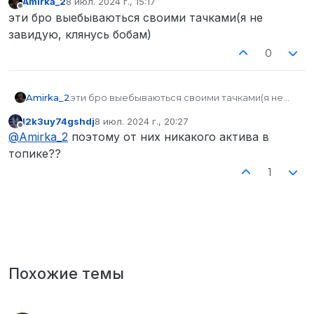
Amirka_2
8 июл. 2024 г., 15:17
отредактировано
Не в сети
эти бро выебываються своими тачками(я не
завидую, клянусь бобам)
0
Amirka_2
эти бро выебываються своими тачками(я не
завидую, клянусь бобам)
l2k3uy74gshdj
8 июл. 2024 г., 20:27
отредактировано
Не в сети
@
Amirka_2
поэтому от них никакого актива в
топике??
1
Похожие темы