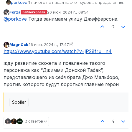
porkove
Я ничего не писал насчет худов… определенных
карт нет? Посмотрите в другие топики фракций
Forza
26 июн. 2024 г., 08:54
Заблокирован
там обычно пишут где они играют.
отредактировано
Не в сети
@
porkove
Тогда занимаем улицу Джефферсона.
0
Magn0ck
26 июн. 2024 г., 17:47
отредактировано Magn0ck
Не в сети
https://www.youtube.com/watch?v=jP28fru__n4
жду развитие сюжета и появление такого
персонажа как “Джимми Донской Табак”,
представляющего из себя брата Джо Мальборо,
против которого будут бороться главные герои
Spoiler
4
3 ответов