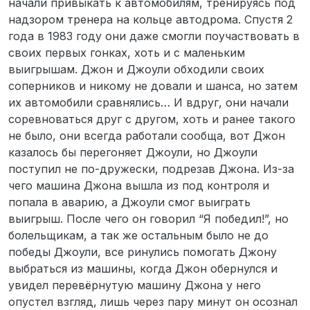
начали привыкать к автомобилям, тренируясь под
надзором тренера на кольце автодрома. Спустя 2
года в 1983 году они даже смогли поучаствовать в
своих первых гонках, хоть и с маленьким
выигрышам. Джон и Джоули обходили своих
соперников и никому не довали и шанса, но затем
их автомобили сравнялись… И вдруг, они начали
соревноваться друг с другом, хоть и ранее такого
не было, они всегда работали сообща, вот Джон
казалось бы перегоняет Джоули, но Джоули
поступил не по-дружески, подрезав Джона. Из-за
чего машина Джона вышла из под контроля и
попала в аварию, а Джоули смог выиграть
выигрыш. После чего он говорил “Я победил!”, но
болельщикам, а так же остальным было не до
победы Джоули, все ринулись помогать Джону
выбраться из машины, когда Джон обернулся и
увидел перевёрнутую машину Джона у него
опустел взгляд, лишь через пару минут он осознал