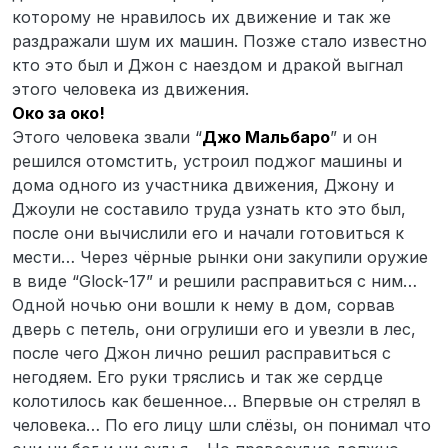
которому не нравилось их движение и так же
раздражали шум их машин. Позже стало известно
кто это был и Джон с наездом и дракой выгнал
этого человека из движения.
Око за око!
Этого человека звали “
Джо Мальбаро
” и он
решился отомстить, устроил поджог машины и
дома одного из участника движения, Джону и
Джоули не составило труда узнать кто это был,
после они вычислили его и начали готовиться к
мести… Через чёрные рынки они закупили оружие
в виде “Glock-17” и решили расправиться с ним…
Одной ночью они вошли к нему в дом, сорвав
дверь с петель, они огрулиши его и увезли в лес,
после чего Джон лично решил расправиться с
негодяем. Его руки тряслись и так же сердце
колотилось как бешенное… Впервые он стрелял в
человека… По его лицу шли слёзы, он понимал что