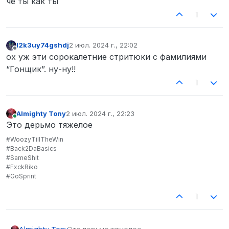
чё ты как ты
Мальборо, против которого будут бороться
Spoiler
1
главные герои
l2k3uy74gshdj
2 июл. 2024 г., 22:02
отредактировано
Не в сети
ох уж эти сорокалетние стритюки с фамилиями
“Гонщик”. ну-ну!!
1
Almighty Tony
2 июл. 2024 г., 22:23
отредактировано
В сети
Это дерьмо тяжелое
#WoozyTillTheWin
#Back2DaBasics
#SameShit
#FxckRiko
#GoSprint
1