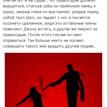
они ни бог и ни судья… Но правосудие должно
вершиться, стиснув зубы он приблизил палец к
курку, закрыв глаза он выстрелил, увидев перед
собой труп Джо, он падает с ног и пытается
осознать сделанное, видя это остальные члены
помогают Джону встать, а другие же ликуют за
правосудие. После этого случая он смог
оправиться. Так больше никто не посмел
совершать такого или вредить другим людям…