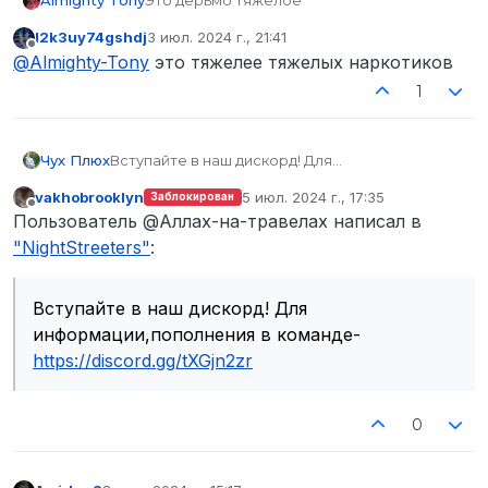
Almighty Tony
Это дерьмо тяжелое
l2k3uy74gshdj
3 июл. 2024 г., 21:41
отредактировано
Не в сети
@
Almighty-Tony
это тяжелее тяжелых наркотиков
1
Чух Плюх
Вступайте в наш дискорд! Для
информации,пополнения в команде-
vakhobrooklyn
5 июл. 2024 г., 17:35
Заблокирован
https://discord.gg/tXGjn2zr
отредактировано
Не в сети
Пользователь @Аллах-на-травелах написал в
"NightStreeters"
:
Вступайте в наш дискорд! Для
информации,пополнения в команде-
https://discord.gg/tXGjn2zr
0