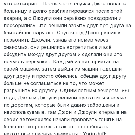
что натворил… После этого случая Джон попал в
больницу и долго реабилитировался после этой
аварии, а с Джоули они серьёзно повздорили и
поссорились, что решили забыть друг про друга на
ближайшие пару лет. Спустя год Джон решился
позвонить Джоули, узнав его номер через
знакомых, они решились встретиться и всё
обсудить между друг другом и сделали они это
ночью в переулке… Каждый из них приехал на
своей машине, затем выйдя из машин подошли
друг другу и просто обнялись, обещая друг другу,
больше не соглашаться на то, что может
разрушить их дружбу. Одним летним вечером 1986
года, Джон и Джоули решили прокатиться ночью
по дорогам, которые были давно заброшены и
неиспользуемые, там Джон и Джоули впервые на
своих автомобилях начали пробовать гонять на
больших скоростях, а так же попробовать
некоторые опасные элементы - Yorin drift;