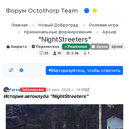
Перейти к содержимому
Форум Octothorp Team
Главная
Новый Доброград
Ролевая игра
Криминальные формирования
Архив
"NightStreeters"
Закрыта
Перенесена
Решенные
Архив
архив
25
15
2.3k
1
Авторизуйтесь, чтобы ответить
Forza
25 июн. 2024 г., 14:06
Заблокирован
отредактировано Forza
Не в сети
История автоклуба “NightStreeters”