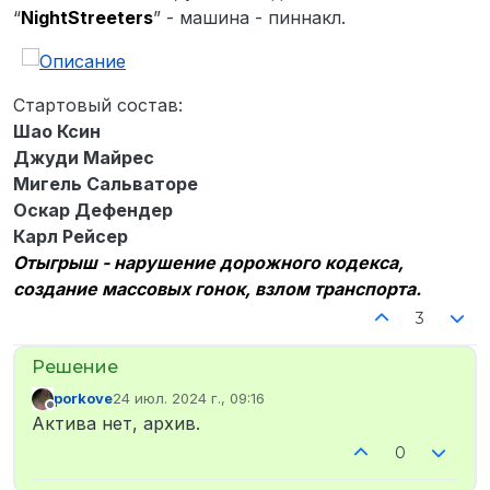
“
NightStreeters
” - машина - пиннакл.
Стартовый состав:
Шао Ксин
Джуди Майрес
Мигель Сальваторе
Оскар Дефендер
Карл Рейсер
Отыгрыш - нарушение дорожного кодекса,
создание массовых гонок, взлом транспорта.
3
porkove
24 июл. 2024 г., 09:16
отредактировано
Не в сети
Актива нет, архив.
0