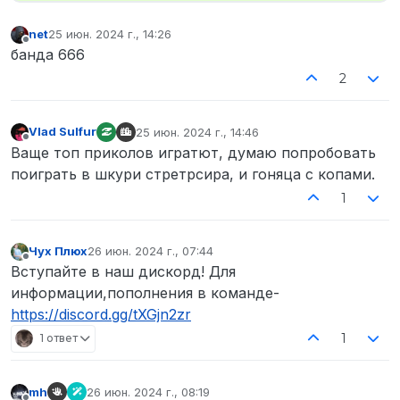
net
25 июн. 2024 г., 14:26
отредактировано
Не в сети
банда 666
2
Vlad Sulfur
25 июн. 2024 г., 14:46
отредактировано
Не в сети
Ваще топ приколов игратют, думаю попробовать
поиграть в шкури стретрсира, и гоняца с копами.
1
Чух Плюх
26 июн. 2024 г., 07:44
отредактировано
Не в сети
Вступайте в наш дискорд! Для
информации,пополнения в команде-
https://discord.gg/tXGjn2zr
1
1 ответ
mh
26 июн. 2024 г., 08:19
отредактировано