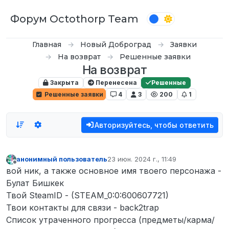
Перейти к содержимому
Форум Octothorp Team
Главная
Новый Доброград
Заявки
На возврат
Решенные заявки
На возврат
Закрыта
Перенесена
Решенные
Решенные заявки
4
3
200
1
Авторизуйтесь, чтобы ответить
анонимный пользователь
23 июн. 2024 г., 11:49
отредактировано
Не в сети
вой ник, а также основное имя твоего персонажа -
Булат Бишкек
Твой SteamID - (STEAM_0:0:600607721)
Твои контакты для связи - back2trap
Список утраченного прогресса (предметы/карма/