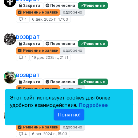
Закрыта
Перенесена
Решенные
Решенные заявки
одобрено
4
6 дек. 2025 г., 17:03
возврат
Закрыта
Перенесена
Решенные
Решенные заявки
одобрено
4
19 дек. 2025 г., 21:21
возврат
Закрыта
Перенесена
Решенные
Решенные заявки
отклонено
4
7 окт. 2025 г., 14:23
Этот сайт использует cookies для более
удобного взаимодействия.
Подробнее
возврат
Понятно!
Закрыта
Перенесена
Решенные
Решенные заявки
одобрено
4
6 окт. 2024 г., 15:03