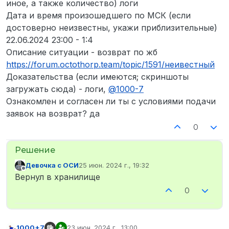
иное, а также количество) логи
Дата и время произошедшего по МСК (если
достоверно неизвестны, укажи приблизительные)
22.06.2024 23:00 - 1:4
Описание ситуации - возврат по жб
https://forum.octothorp.team/topic/1591/неивестный
Доказательства (если имеются; скриншоты
загружать сюда) - логи,
@
1000-7
Ознакомлен и согласен ли ты с условиями подачи
заявок на возврат? да
0
Девочка с ОСИ
25 июн. 2024 г., 19:32
отредактировано
Не в сети
Вернул в хранилище
0
1000+7
23 июн. 2024 г., 13:00