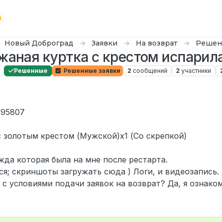
Новый Доброград
Заявки
На возврат
Решен
жаная куртка с крестом испарил
Решенные
Решенные заявки
2
сообщений
2
участники
295807
с золотым крестом (Мужской)х1 (Со скрепкой)
жда которая была на мне после рестарта.
я; скриншоты загружать сюда ) Логи, и видеозапись.
 с условиями подачи заявок на возврат? Да, я ознаком