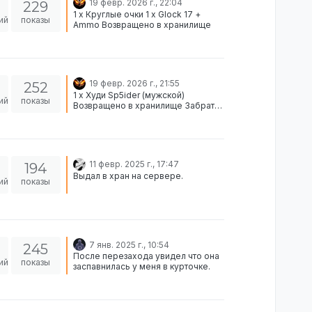
19 февр. 2026 г., 22:04
229
1 x Круглые очки 1 x Glock 17 +
ий
показы
Ammo Возвращено в хранилище
19 февр. 2026 г., 21:55
252
1 x Худи Sp5ider (мужской)
ий
показы
Возвращено в хранилище Забрать
этот предмет у игрока
(STEAM_0:1:391197160) по
техническим причинам на данный
момент не могу.
11 февр. 2025 г., 17:47
194
Выдал в хран на сервере.
ий
показы
7 янв. 2025 г., 10:54
245
После перезахода увидел что она
ий
показы
заспавнилась у меня в курточке.