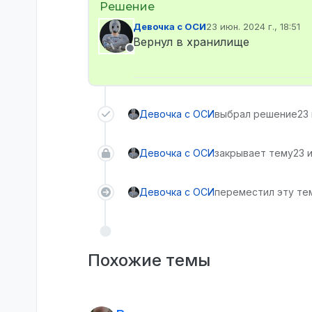
Девочка с ОСИ
23 июн. 2024 г., 18:51
отредактировано
Вернул в хранилище
Не в сети
Девочка с ОСИ
выбрал решение
23 
Девочка с ОСИ
закрывает тему
23 и
Девочка с ОСИ
переместил эту тем
Похожие темы