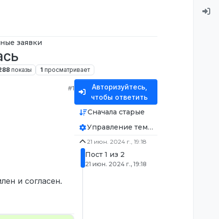
ные заявки
ась
288
показы
1
просматривает
Авторизуйтесь,
#1
чтобы ответить
Сначала старые
Управление темой
21 июн. 2024 г., 19:18
Пост 1 из 2
21 июн. 2024 г., 19:18
лен и согласен.