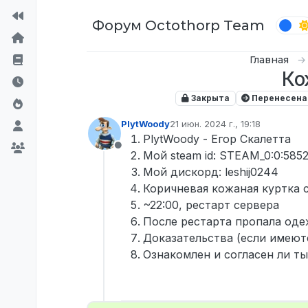
Перейти к содержимому
Форум Octothorp Team
Главная
Ко
Закрыта
Перенесена
PlytWoody
21 июн. 2024 г., 19:18
отредактировано
PlytWoody - Егор Скалетта
Не в сети
Мой steam id: STEAM_0:0:585
Мой дискорд: leshij0244
Коричневая кожаная куртка 
~22:00, рестарт сервера
После рестарта пропала оде
Доказательства (если имеютс
Ознакомлен и согласен ли ты