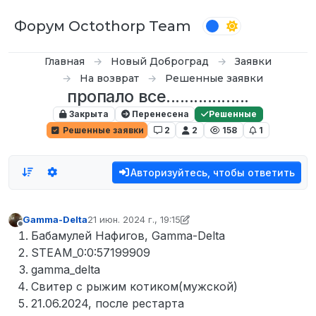
Перейти к содержимому
Форум Octothorp Team
Главная
Новый Доброград
Заявки
На возврат
Решенные заявки
пропало все..................
Закрыта
Перенесена
Решенные
Решенные заявки
2
2
158
1
Авторизуйтесь, чтобы ответить
Gamma-Delta
21 июн. 2024 г., 19:15
отредактировано Gamma-Delta
Не в сети
Бабамулей Нафигов, Gamma-Delta
STEAM_0:0:57199909
gamma_delta
Свитер с рыжим котиком(мужской)
21.06.2024, после рестарта