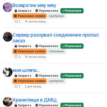
Возвратик мяу мяу
Закрыта
Перенесена
Решенные
Решенные заявки
одобрено
2
15 часов назад
Сервер разорвал соединение пропал
заказ
Закрыта
Перенесена
Решенные
Решенные заявки
отклонено
2
15 часов назад
моя шляпа..
Закрыта
Перенесена
Решенные
Решенные заявки
одобрено
2
2 дня назад
Хранилище в ДМЦ;
Закрыта
Перенесена
Решенные