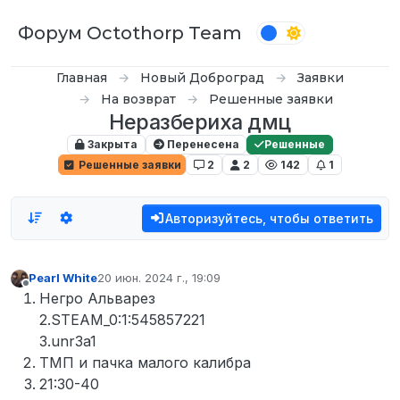
Перейти к содержимому
Форум Octothorp Team
Главная
Новый Доброград
Заявки
На возврат
Решенные заявки
Неразбериха дмц
Закрыта
Перенесена
Решенные
Решенные заявки
2
2
142
1
Авторизуйтесь, чтобы ответить
Pearl White
20 июн. 2024 г., 19:09
отредактировано
Не в сети
Негро Альварез
2.STEAM_0:1:545857221
3.unr3a1
ТМП и пачка малого калибра
21:30-40