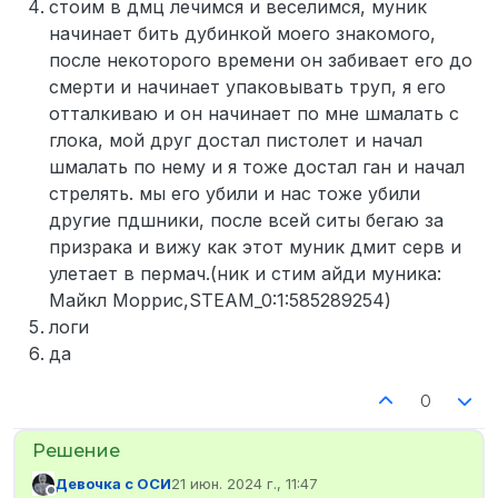
стоим в дмц лечимся и веселимся, муник
начинает бить дубинкой моего знакомого,
после некоторого времени он забивает его до
смерти и начинает упаковывать труп, я его
отталкиваю и он начинает по мне шмалать с
глока, мой друг достал пистолет и начал
шмалать по нему и я тоже достал ган и начал
стрелять. мы его убили и нас тоже убили
другие пдшники, после всей ситы бегаю за
призрака и вижу как этот муник дмит серв и
улетает в пермач.(ник и стим айди муника:
Майкл Моррис,STEAM_0:1:585289254)
логи
да
0
Девочка с ОСИ
21 июн. 2024 г., 11:47
отредактировано