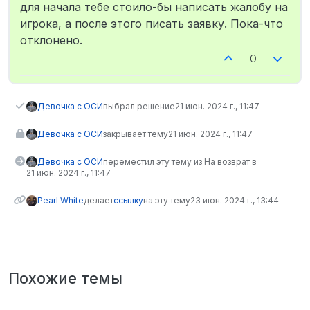
Не в сети
для начала тебе стоило-бы написать жалобу на
игрока, а после этого писать заявку. Пока-что
отклонено.
0
Девочка с ОСИ
выбрал решение
21 июн. 2024 г., 11:47
Девочка с ОСИ
закрывает тему
21 июн. 2024 г., 11:47
Девочка с ОСИ
переместил эту тему из На возврат в
21 июн. 2024 г., 11:47
Pearl White
делает
ссылку
на эту тему
23 июн. 2024 г., 13:44
Похожие темы