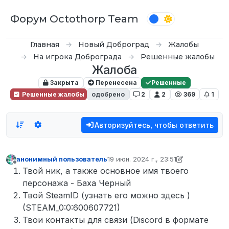
Перейти к содержимому
Форум Octothorp Team
Главная
Новый Доброград
Жалобы
На игрока Доброграда
Решенные жалобы
Жалоба
Закрыта
Перенесена
Решенные
Решенные жалобы
одобрено
2
2
369
1
Авторизуйтесь, чтобы ответить
анонимный пользователь
19 июн. 2024 г., 23:51
отредактировано анонимный польз
Не в сети
Твой ник, а также основное имя твоего
персонажа - Баха Черный
Твой SteamID (узнать его можно здесь )
(STEAM_0:0:600607721)
Твои контакты для связи (Discord в формате