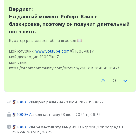
Вердикт:
На данный момент Роберт Клин в
блокировке, поэтому он получит длительный
вотч лист.
Куратор раздела жалоб на игроков 📖
мой ютубчик:
www.youtube.com
/@1000Plus7
мой дискордик: 1000Plus7
мой стим:
https://steamcommunity.com/profiles/76561199148498147/
0
1000+7
выбрал решение
23 июн. 2024 г., 06:22
1000+7
закрывает тему
23 июн. 2024 г., 06:22
1000+7
переместил эту тему из На игрока Доброграда в
23 июн. 2024 г., 06:23