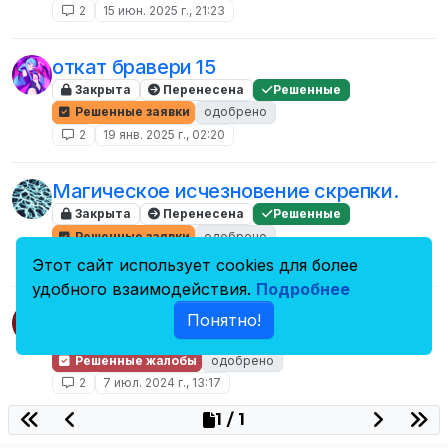
2
15 июн. 2025 г., 21:23
откат бравери 15
Закрыта
Перенесена
Решенные
Решенные заявки
одобрено
2
19 янв. 2025 г., 02:20
Магическое исчезновение скрепки.
Закрыта
Перенесена
Решенные
Решенные заявки
одобрено
2
26 окт. 2024 г., 13:45
Этот сайт использует cookies для более
удобного взаимодействия.
Подробнее
Жалоба
Понятно!
Закрыта
Перенесена
Решенные
Решенные жалобы
одобрено
2
7 июл. 2024 г., 13:17
1 / 1