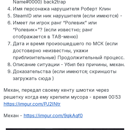
Name#0000) back2trap
Имя персонажа нарушителя Роберт Клин
SteamID или ник нарушителя (если имеются) -
Имеет ли игрок ранг “Ролевик” или
“Ролевик+”? (если известно; ранг
отображается в TAB-меню)
Дата и время произошедшего по МСК (если
достоверно неизвестны, укажи
приблизительные) Продолжительный процесс.
Описание ситуации - Убил без причины, механ.
Доказательства (если имеются; скриншоты
загружать сюда )
Механ, передал своему кенту шмотки через
решетку когда ему крепили мусора - время 00:53
https://imgur.com/PJ2INtr
Механ -
https://imgur.com/9qkAqf0