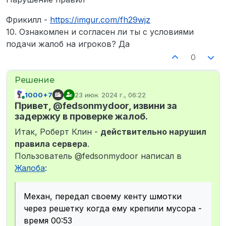
Фрикилл -
https://imgur.com/fh29wjz
10. Ознакомлен и согласен ли ты с условиями
подачи жалоб на игроков? Да
0
1000+7
23 июн. 2024 г., 06:22
отредактировано
В сети
Привет, @fedsonmydoor, извини за
задержку в проверке жалоб.
Итак, Роберт Клин -
действительно нарушил
правила сервера
.
Пользователь @fedsonmydoor написал в
Жалоба
:
Механ, передал своему кенту шмотки
через решетку когда ему крепили мусора -
время 00:53