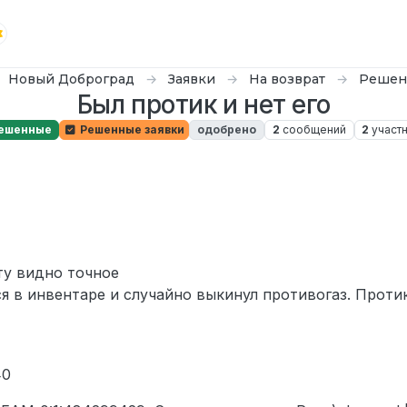
Новый Доброград
Заявки
На возврат
Решен
Был протик и нет его
ешенные
Решенные заявки
одобрено
2
сообщений
2
участ
ту видно точное
я в инвентаре и случайно выкинул противогаз. Протик
40