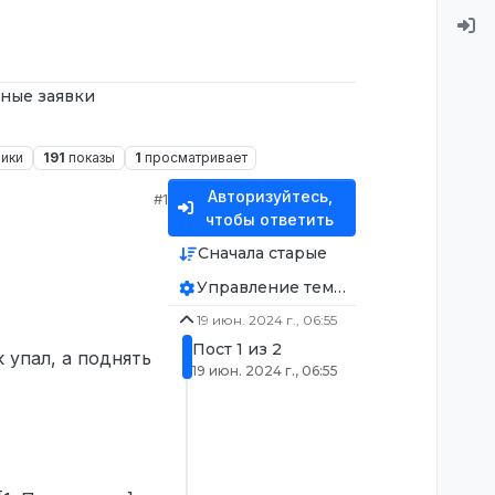
ные заявки
ники
191
показы
1
просматривает
Авторизуйтесь,
#1
чтобы ответить
Сначала старые
Управление темой
19 июн. 2024 г., 06:55
Пост 1 из 2
 упал, а поднять
19 июн. 2024 г., 06:55