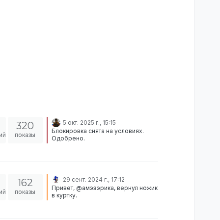
5 окт. 2025 г., 15:15
320
Блокировка снята на условиях.
ий
показы
Одобрено.
29 сент. 2024 г., 17:12
162
Привет, @амэээрика, вернул ножик
ий
показы
в куртку.