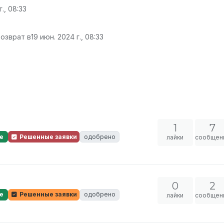
г., 08:33
возврат в
19 июн. 2024 г., 08:33
1
7
е
Решенные заявки
одобрено
лайки
сообщен
0
2
е
Решенные заявки
одобрено
лайки
сообщен