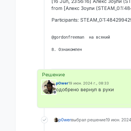
[16 Jun, 23:56:16] Алекс Зоули 
from [Алекс Зоули (STEAM_0:1:4
Participants: STEAM_0:1:48429942
@gordonfreeman  на всякий

8. Ознакомлен
p0wer
19 июн. 2024 г., 08:33
отредактировано
одобрено вернул в руки
Не в сети
p0wer
выбрал решение
19 июн. 2024 