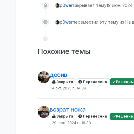
p0wer
закрывает тему
19 июн. 2024 
p0wer
переместил эту тему из На 
Похожие темы
добив
Закрыта
Перенесена
Решенны
4 окт. 2025 г., 14:38
возрат ножа
Закрыта
Перенесена
Решенны
29 сент. 2024 г., 16:33