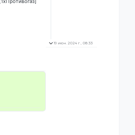
 [1xПротивогаз]
19 июн. 2024 г., 08:33