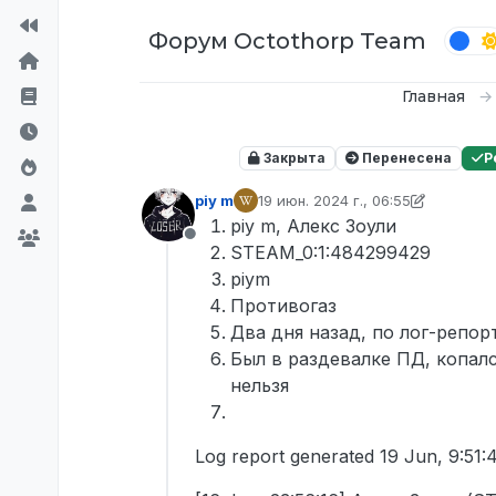
Перейти к содержимому
Форум Octothorp Team
Главная
Закрыта
Перенесена
Р
piy m
19 июн. 2024 г., 06:55
отредактировано p0wer
piy m, Алекс Зоули
Не в сети
STEAM_0:1:484299429
piym
Противогаз
Два дня назад, по лог-репор
Был в раздевалке ПД, копалс
нельзя
Log report generated 19 Jun, 9:51: