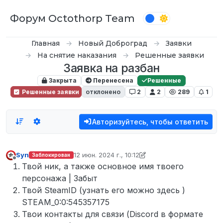
Перейти к содержимому
Форум Octothorp Team
Главная
Новый Доброград
Заявки
На снятие наказания
Решенные заявки
Заявка на разбан
Закрыта
Перенесена
Решенные
Решенные заявки
отклонено
2
2
289
1
Авторизуйтесь, чтобы ответить
Syn
12 июн. 2024 г., 10:12
Заблокирован
отредактировано inquizzy
Не в сети
Твой ник, а также основное имя твоего
персонажа | Забыт
Твой SteamID (узнать его можно здесь )
STEAM_0:0:545357175
Твои контакты для связи (Discord в формате