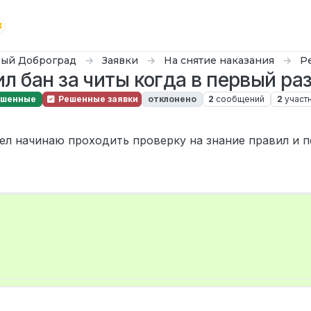
ый Доброград
Заявки
На снятие наказания
Р
л бан за читы когда в первый ра
ешенные
Решенные заявки
отклонено
2
сообщений
2
участ
 нояб. 2024 г., 15:34
ел начинаю проходить проверку на знание правил и п