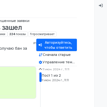
ешенные заявки
з зашел
ники
224
показы
1
просматривает
Авторизуйтесь,
#1
чтобы ответить
олучаю бан за
Сначала старые
Управление темой
11 июн. 2024 г., 11:11
Пост 1 из 2
11 июн. 2024 г., 11:11