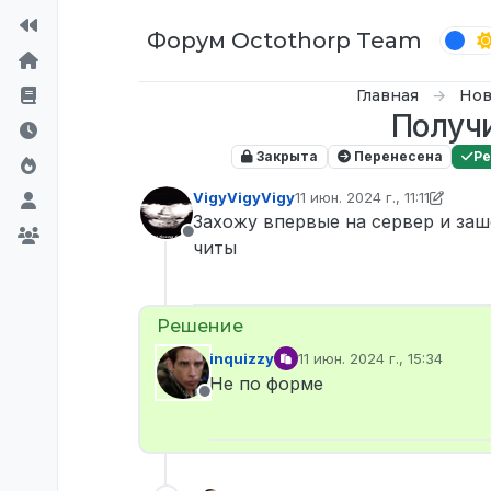
Перейти к содержимому
Форум Octothorp Team
Главная
Нов
Получи
Закрыта
Перенесена
Р
VigyVigyVigy
11 июн. 2024 г., 11:11
отредактировано inquizzy
6
Захожу впервые на сервер и заш
Не в сети
читы
inquizzy
11 июн. 2024 г., 15:34
отредактировано
Не по форме
Не в сети