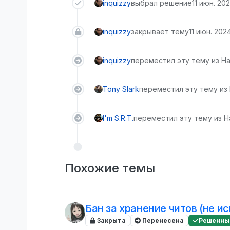
inquizzy
выбрал решение
11 июн. 202
inquizzy
закрывает тему
11 июн. 2024
inquizzy
переместил эту тему из На
Tony Slark
переместил эту тему из
I'm S.R.T.
переместил эту тему из Н
Похожие темы
Бан за хранение читов (не и
Закрыта
Перенесена
Решенны