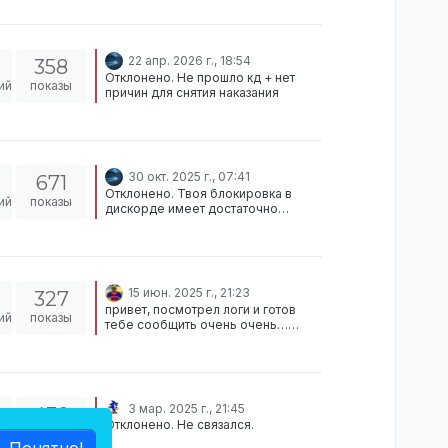
неуважением к администрации
Следующая заявка через 3 недели
22 апр. 2026 г., 18:54
358
Отклонено. Не прошло кд + нет
ий
показы
причин для снятия наказания
30 окт. 2025 г., 07:41
671
Отклонено. Твоя блокировка в
ий
показы
дискорде имеет достаточно
серьезные и аморальные причины.
Получи амнистию сначала там,
параллельно проявляя активность
на форуме
15 июн. 2025 г., 21:23
327
привет, посмотрел логи и готов
ий
показы
тебе сообщить очень очень…
печальные новости для тебя, твой
хран был не прикреплён, его
просто взяли и унесли в место где
и взломали. По итогу его обнесли
один раз, тот кто взломал его.
3 мар. 2025 г., 21:45
430
Вердикт: Отклонено. Нажми ТС я
Отклонено. Не связался.
тебе заявку в друзья откину,
ий
показы
обсудить нужно будет один