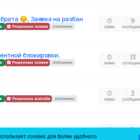
брата 😔, Заявка на разбан
0
9
е
Решенные заявки
отклонено
лайки
сообщен
ентной блокировки.
0
13
е
Решенные заявки
отклонено
лайки
сообщен
0
3
е
Решенные жалобы
отклонено
лайки
сообщен
0
9
е
Решенные заявки
отклонено
лайки
сообщен
спользует cookies для более удобного