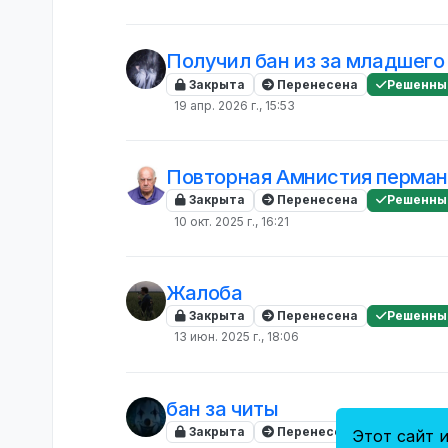
Получил бан из за младшего 
Закрыта
Перенесена
Решенны
19 апр. 2026 г., 15:53
Повторная Амнистия перман
Закрыта
Перенесена
Решенны
10 окт. 2025 г., 16:21
Жалоба
Закрыта
Перенесена
Решенны
13 июн. 2025 г., 18:06
бан за читы
Закрыта
Перенесена
Решенны
Этот сайт и