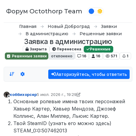
Перейти к содержимому
Форум Octothorp Team
Главная
Новый Доброград
Заявки
В администрацию
Решенные заявки
Заявка в администрацию
Закрыта
Перенесена
Решенные
Решенные заявки
отклонено
16
16
571
1
Авторизуйтесь, чтобы ответить
хоббихорсер
5 июл. 2026 г., 19:29
отредактировано хоббихорсер
7 мая 2026 г., 19:3
Не в сети
Основные ролевые имена твоих персонажей
Хавьер Картер, Хавьер Мендоза, Джозеф
Коллинс, Алан Миллер, Льюис Картер.
Твой SteamID (узнать его можно здесь)
STEAM_0:0:507462013