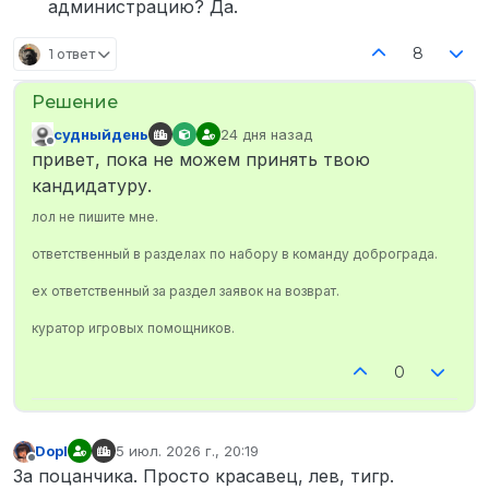
администрацию? Да.
8
1 ответ
судныйдень
24 дня назад
отредактировано
Не в сети
привет, пока не можем принять твою
кандидатуру.
лол не пишите мне.
ответственный в разделах по набору в команду доброграда.
ex ответственный за раздел заявок на возврат.
куратор игровых помощников.
0
Dopl
5 июл. 2026 г., 20:19
отредактировано
Не в сети
За поцанчика. Просто красавец, лев, тигр.