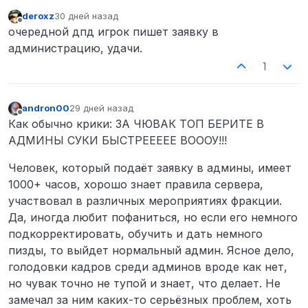
deroxz
30 дней назад
отредактировано
Не в сети
очередной дпд игрок пишет заявку в
администрацию, удачи.
1
andron00
29 дней назад
отредактировано
Не в сети
Как обычно крики: ЗА ЧЮВАК ТОП БЕРИТЕ В
АДМИНЫ СУКИ БЫСТРЕЕЕЕЕ ВОООУ!!!
Человек, который подаёт заявку в админы, имеет
1000+ часов, хорошо знает правила сервера,
участвовал в различных мероприятиях фракции.
Да, иногда любит пофаниться, но если его немного
подкорректировать, обучить и дать немного
пизды, то выйдет нормальный админ. Ясное дело,
голодовки кадров среди админов вроде как нет,
но чувак точно не тупой и знает, что делает. Не
замечал за ним каких-то серьёзных проблем, хоть