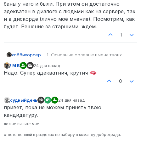
баны у него и были. При этом он достаточно
адекватен в диалоге с людьми как на сервере, так
и в дискорде (лично моё мнение). Посмотрим, как
будет. Решение за старшими, ждём.
1
хоббихорсер
Основные ролевые имена твоих
персонажей Хавьер Картер, Хавьер
I M B
24 дня назад
Мендоза, Джозеф Коллинс, Алан
отредактировано
Не в сети
Надо. Супер адекватнич, крутич
Миллер, Льюис Картер.
Твой SteamID (узнать его можно
0
здесь) STEAM_0:0:507462013
Твои контакты для связи (Discord в
формате Name) pepega479
судныйдень
24 дня назад
Твой возраст (минимум 15 лет; можно
отредактировано
Не в сети
привет, пока не можем принять твою
отправить в ЛС проверяющему) 16
кандидатуру.
Наличие у тебя микрофона (да/нет) Да
Твой часовой пояс относительно
лол не пишите мне.
Москвы +4
Скриншот твоего наигранного
ответственный в разделах по набору в команду доброграда.
времени на сервере (минимум 100