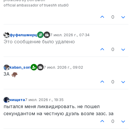
official ambassador of trueshh studi0
0
фуфелшмерц
7 июл. 2026 г., 07:34
отредактировано
Не в сети
Это сообщение было удалено
0
kaban_son
7 июл. 2026 г., 09:02
отредактировано
Не в сети
ЗА
0
нищета
7 июл. 2026 г., 19:35
отредактировано
Не в сети
пытался меня ликвидировать. не пошел
секундантом на честную дуэль возле зазс. за
0