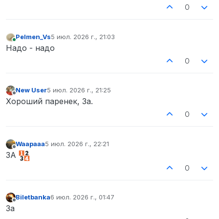
0
Pelmen_Vs
5 июл. 2026 г., 21:03
отредактировано
В сети
Надо - надо
0
New User
5 июл. 2026 г., 21:25
отредактировано
Не в сети
Хороший паренек, За.
0
Waapaaa
5 июл. 2026 г., 22:21
отредактировано
Не в сети
ЗА
0
Biletbanka
6 июл. 2026 г., 01:47
отредактировано
Не в сети
За