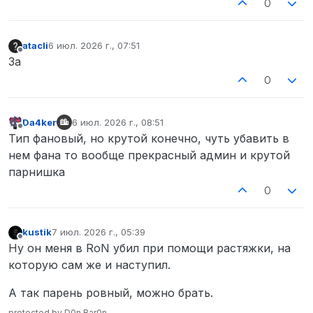
0
atacli
6 июл. 2026 г., 07:51
отредактировано
Не в сети
За
0
Da4ker
6 июл. 2026 г., 08:51
отредактировано
Не в сети
Тип фановый, но крутой конечно, чуть убавить в
нем фана то вообще прекрасный админ и крутой
парнишка
0
kustik
7 июл. 2026 г., 05:39
отредактировано
Не в сети
Ну он меня в RoN убил при помощи растяжки, на
которую сам же и наступил.
А так парень ровный, можно брать.
protected by D0n Bar0n